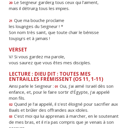
Le Seigneur garder
a
tous ceux qui l’aiment,
20
mais il détruir
a
tous les impies.
Que ma bouche proclame
21
les lou
a
nges du Seigneur ! *
Son nom très saint, que toute chair le bénisse
toujo
u
rs et à jamais !
VERSET
V/ Si vous gardez ma parole,
vous saurez que vous êtes mes disciples.
LECTURE : DIEU DIT : TOUTES MES
ENTRAILLES FRÉMISSENT (OS 11, 1-11)
Ainsi parle le Seigneur :
Oui, j’ai aimé Israël dès son
01
enfance, et, pour le faire sortir d’Égypte, j’ai appelé
mon fils.
Quand je l’ai appelé, il s’est éloigné pour sacrifier aux
02
Baals et brûler des offrandes aux idoles.
C’est moi qui lui apprenais à marcher, en le soutenant
03
de mes bras, et il n’a pas compris que je venais à son