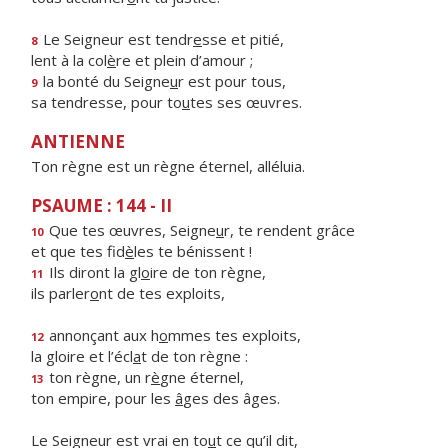
Le Seigneur est tendr
e
sse et pitié,
8
lent à la col
è
re et plein d’amour ;
la bonté du Seigne
u
r est pour tous,
9
sa tendresse, pour to
u
tes ses œuvres.
ANTIENNE
Ton règne est un règne éternel, alléluia.
PSAUME : 144 - II
Que tes œuvres, Seigne
u
r, te rendent grâce
10
et que tes fid
è
les te bénissent !
Ils diront la gl
o
ire de ton règne,
11
ils parler
o
nt de tes exploits,
annonçant aux h
o
mmes tes exploits,
12
la gloire et l’écl
a
t de ton règne :
ton règne, un r
è
gne éternel,
13
ton empire, pour les
â
ges des âges.
Le Seigneur est vrai en to
u
t ce qu’il dit,