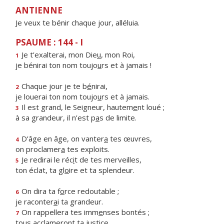
ANTIENNE
Je veux te bénir chaque jour, alléluia.
PSAUME : 144 - I
Je t’exalterai, mon Die
u
, mon Roi,
1
je bénirai ton nom toujo
u
rs et à jamais !
Chaque jour je te b
é
nirai,
2
je louerai ton nom toujo
u
rs et à jamais.
Il est grand, le Seigneur, hautem
e
nt loué ;
3
à sa grandeur, il n’est p
a
s de limite.
D’âge en âge, on vanter
a
tes œuvres,
4
on proclamer
a
tes exploits.
Je redirai le réc
i
t de tes merveilles,
5
ton éclat, ta gl
o
ire et ta splendeur.
On dira ta f
o
rce redoutable ;
6
je raconter
a
i ta grandeur.
On rappellera tes imm
e
nses bontés ;
7
tous acclamer
o
nt ta justice.