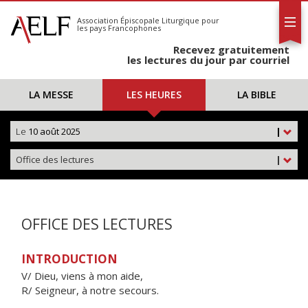
L'AELF
S'abonner
Association Épiscopale Liturgique
pour
les pays Francophones
Calendrier
Recevez gratuitement
Contact
les lectures du jour par courriel
LA MESSE
LES HEURES
LA BIBLE
Le
10 août 2025
|
Office des lectures
|
OFFICE DES LECTURES
INTRODUCTION
V/ Dieu, viens à mon aide,
R/ Seigneur, à notre secours.