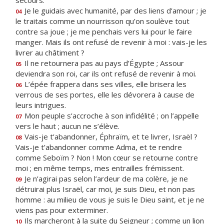
secours.
Je le guidais avec humanité, par des liens d’amour ; je
04
le traitais comme un nourrisson qu’on soulève tout
contre sa joue ; je me penchais vers lui pour le faire
manger. Mais ils ont refusé de revenir à moi : vais-je les
livrer au châtiment ?
Il ne retournera pas au pays d’Égypte ; Assour
05
deviendra son roi, car ils ont refusé de revenir à moi.
L’épée frappera dans ses villes, elle brisera les
06
verrous de ses portes, elle les dévorera à cause de
leurs intrigues.
Mon peuple s’accroche à son infidélité ; on l’appelle
07
vers le haut ; aucun ne s’élève.
Vais-je t’abandonner, Éphraïm, et te livrer, Israël ?
08
Vais-je t’abandonner comme Adma, et te rendre
comme Seboïm ? Non ! Mon cœur se retourne contre
moi ; en même temps, mes entrailles frémissent.
Je n’agirai pas selon l’ardeur de ma colère, je ne
09
détruirai plus Israël, car moi, je suis Dieu, et non pas
homme : au milieu de vous je suis le Dieu saint, et je ne
viens pas pour exterminer.
Ils marcheront à la suite du Seigneur ; comme un lion
10