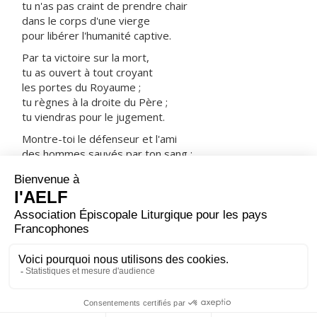
tu n'as pas craint de prendre chair
dans le corps d'une vierge
pour libérer l'humanité captive.
Par ta victoire sur la mort,
tu as ouvert à tout croyant
les portes du Royaume ;
tu règnes à la droite du Père ;
tu viendras pour le jugement.
Montre-toi le défenseur et l'ami
des hommes sauvés par ton sang :
prends-les avec tous les saints
dans ta joie et dans ta lumière.
ORAISON
Dieu éternel et tout-puissant, toi que nous pouvons
déjà appeler notre Père, fais grandir en nos cœurs
l'esprit filial, afin que nous soyons capables d'entrer un
jour dans l'héritage qui nous est promis.