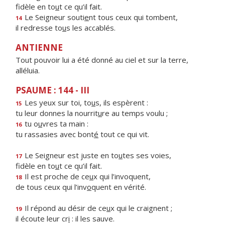
fidèle en to
u
t ce qu’il fait.
Le Seigneur souti
e
nt tous ceux qui tombent,
14
il redresse to
u
s les accablés.
ANTIENNE
Tout pouvoir lui a été donné au ciel et sur la terre,
alléluia.
PSAUME : 144 - III
Les yeux sur toi, to
u
s, ils espèrent :
15
tu leur donnes la nourrit
u
re au temps voulu ;
tu o
u
vres ta main :
16
tu rassasies avec bont
é
tout ce qui vit.
Le Seigneur est juste en to
u
tes ses voies,
17
fidèle en to
u
t ce qu’il fait.
Il est proche de ce
u
x qui l’invoquent,
18
de tous ceux qui l’inv
o
quent en vérité.
Il répond au désir de ce
u
x qui le craignent ;
19
il écoute leur cr
i
: il les sauve.