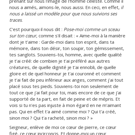
prenant sur nous l'image de l'homme céleste. Comme il
nous a aimés, aimons-le, nous aussi. En ceci, en effet,
il
nous a laissé un modèle pour que nous suivions ses
traces
.
C'est pourquoi il nous dit :
Pose-moi comme un sceau
sur ton cœur
, comme s'il disait : « Aime-moi à la manière
dont je t'aime : Garde-moi dans ton esprit, dans ta
mémoire, dans ton désir, ton soupir, ton gémissement,
tes sanglots. Souviens-toi, homme, avec quelle qualité
je t'ai créé: de combien je t'ai préféré aux autres
créatures, de quelle dignité je t'ai ennobli, de quelle
gloire et de quel honneur je t'ai couronné et comment
je t'ai fait de peu inférieur aux anges, comment j'ai tout
placé sous tes pieds. Souviens-toi non seulement de
tout ce que j'ai fait pour toi, mais encore de ce que j'ai
supporté de ta part, en fait de peine et de mépris. Et
vois si tu n'es pas injuste à mon égard en ne m'aimant
pas. Qui en effet t'a aimé comme moi ? Qui t'a créé,
sinon moi ? Qui t'a racheté, sinon moi ? »
Seigneur, enlève de moi ce cœur de pierre, ce cœur
figé, ce cœur incirconcis. Et donne-moi un cœur