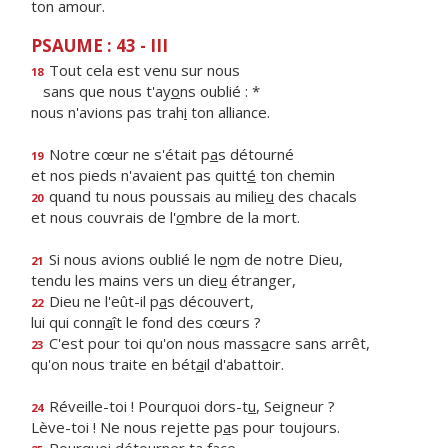
ton amour.
PSAUME : 43 - III
Tout cela est venu sur nous
18
sans que nous t'ay
o
ns oublié : *
nous n'avions pas trah
i
ton alliance.
Notre cœur ne s'était p
a
s détourné
19
et nos pieds n'avaient pas quitt
é
ton chemin
quand tu nous poussais au milie
u
des chacals
20
et nous couvrais de l'
o
mbre de la mort.
Si nous avions oublié le n
o
m de notre Dieu,
21
tendu les mains vers un die
u
étranger,
Dieu ne l'eût-il p
a
s découvert,
22
lui qui conn
a
ît le fond des cœurs ?
C'est pour toi qu'on nous mass
a
cre sans arrêt,
23
qu'on nous traite en bét
a
il d'abattoir.
Réveille-toi ! Pourquoi dors-t
u
, Seigneur ?
24
Lève-toi ! Ne nous rejette p
a
s pour toujours.