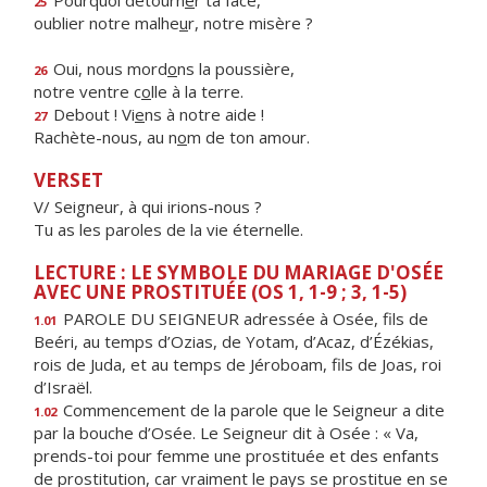
Pourquoi détourn
e
r ta face,
25
oublier notre malhe
u
r, notre misère ?
Oui, nous mord
o
ns la poussière,
26
notre ventre c
o
lle à la terre.
Debout ! Vi
e
ns à notre aide !
27
Rachète-nous, au n
o
m de ton amour.
VERSET
V/ Seigneur, à qui irions-nous ?
Tu as les paroles de la vie éternelle.
LECTURE : LE SYMBOLE DU MARIAGE D'OSÉE
AVEC UNE PROSTITUÉE (OS 1, 1-9 ; 3, 1-5)
PAROLE DU SEIGNEUR adressée à Osée, fils de
1.01
Beéri, au temps d’Ozias, de Yotam, d’Acaz, d’Ézékias,
rois de Juda, et au temps de Jéroboam, fils de Joas, roi
d’Israël.
Commencement de la parole que le Seigneur a dite
1.02
par la bouche d’Osée. Le Seigneur dit à Osée : « Va,
prends-toi pour femme une prostituée et des enfants
de prostitution, car vraiment le pays se prostitue en se