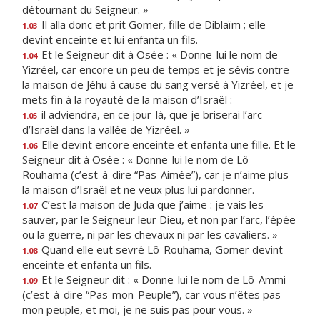
détournant du Seigneur. »
Il alla donc et prit Gomer, fille de Diblaïm ; elle
1.03
devint enceinte et lui enfanta un fils.
Et le Seigneur dit à Osée : « Donne-lui le nom de
1.04
Yizréel, car encore un peu de temps et je sévis contre
la maison de Jéhu à cause du sang versé à Yizréel, et je
mets fin à la royauté de la maison d’Israël :
il adviendra, en ce jour-là, que je briserai l’arc
1.05
d’Israël dans la vallée de Yizréel. »
Elle devint encore enceinte et enfanta une fille. Et le
1.06
Seigneur dit à Osée : « Donne-lui le nom de Lô-
Rouhama (c’est-à-dire “Pas-Aimée”), car je n’aime plus
la maison d’Israël et ne veux plus lui pardonner.
C’est la maison de Juda que j’aime : je vais les
1.07
sauver, par le Seigneur leur Dieu, et non par l’arc, l’épée
ou la guerre, ni par les chevaux ni par les cavaliers. »
Quand elle eut sevré Lô-Rouhama, Gomer devint
1.08
enceinte et enfanta un fils.
Et le Seigneur dit : « Donne-lui le nom de Lô-Ammi
1.09
(c’est-à-dire “Pas-mon-Peuple”), car vous n’êtes pas
mon peuple, et moi, je ne suis pas pour vous. »