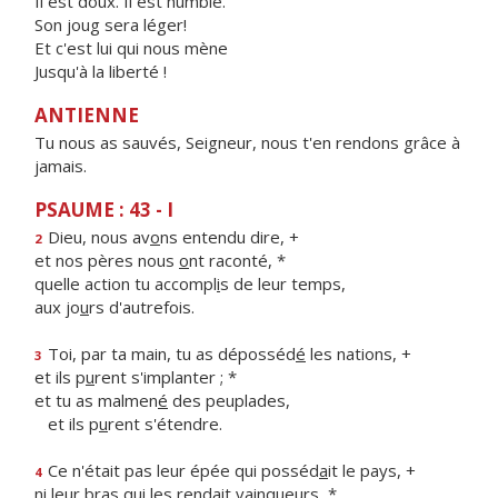
Il est doux. Il est humble.
Son joug sera léger!
Et c'est lui qui nous mène
Jusqu'à la liberté !
ANTIENNE
Tu nous as sauvés, Seigneur, nous t'en rendons grâce à
jamais.
PSAUME : 43 - I
Dieu, nous av
o
ns entendu dire, +
2
et nos pères nous
o
nt raconté, *
quelle action tu accompl
i
s de leur temps,
aux jo
u
rs d'autrefois.
Toi, par ta main, tu as déposséd
é
les nations, +
3
et ils p
u
rent s'implanter ; *
et tu as malmen
é
des peuplades,
et ils p
u
rent s'étendre.
Ce n'était pas leur épée qui posséd
a
it le pays, +
4
ni leur bras qui les rend
a
it vainqueurs, *