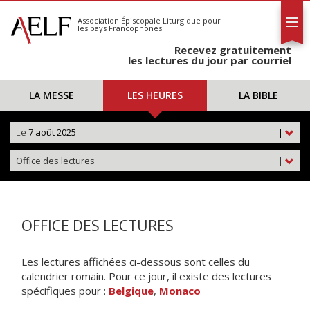
L'AELF
S'abonner
Association Épiscopale Liturgique
pour
les pays Francophones
Calendrier
Recevez gratuitement
Contact
les lectures du jour par courriel
LA MESSE
LES HEURES
LA BIBLE
Le
7 août 2025
|
Office des lectures
|
OFFICE DES LECTURES
Les lectures affichées ci-dessous sont celles du
calendrier romain. Pour ce jour, il existe des lectures
spécifiques pour :
Belgique
,
Monaco