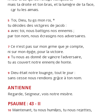
mais ta droite et ton bras, et la lumi
è
re de ta face,
c
a
r tu les aimais.
Toi, Dieu, tu
e
s mon roi, *
5
tu décides des vict
o
ires de Jacob :
avec toi, nous batti
o
ns nos ennemis ;
6
par ton nom, nous écrasi
o
ns nos adversaires.
Ce n'est pas sur mon
a
rme que je compte,
7
ni sur mon ép
é
e, pour la victoire.
Tu nous as donné de v
a
incre l'adversaire,
8
tu as couvert notre ennem
i
de honte.
Dieu était notre lou
a
nge, tout le jour :
9
sans cesse nous rendions gr
â
ce à ton nom.
ANTIENNE
Regarde, Seigneur, vois notre misère.
PSAUME : 43 - II
Maintenant, tu nous humil
i
es, tu nous rejettes,
10