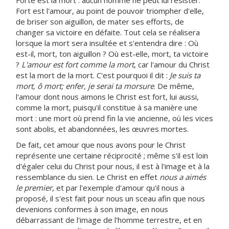
Forte est la mort : aucun homme ne peut lui résister.
Fort est l'amour, au point de pouvoir triompher d'elle,
de briser son aiguillon, de mater ses efforts, de
changer sa victoire en défaite. Tout cela se réalisera
lorsque la mort sera insultée et s'entendra dire : Où
est-il, mort, ton aiguillon ? Où est-elle, mort, ta victoire
?
L'amour est fort comme la mort
, car l'amour du Christ
est la mort de la mort. C'est pourquoi il dit :
Je suis ta
mort, ô mort; enfer, je serai ta morsure
. De même,
l'amour dont nous aimons le Christ est fort, lui aussi,
comme la mort, puisqu'il constitue à sa manière une
mort : une mort où prend fin la vie ancienne, où les vices
sont abolis, et abandonnées, les œuvres mortes.
De fait, cet amour que nous avons pour le Christ
représente une certaine réciprocité ; même s'il est loin
d'égaler celui du Christ pour nous, il est à l'image et à la
ressemblance du sien. Le Christ en effet
nous a aimés
le premier
, et par l'exemple d'amour qu'il nous a
proposé, il s'est fait pour nous un sceau afin que nous
devenions conformes à son image, en nous
débarrassant de l'image de l'homme terrestre, et en