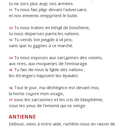
tu ne sors plus av
e
c nos armées.
Tu nous fais pli
e
r devant l'adversaire,
11
et nos ennemis emp
o
rtent le butin.
Tu nous traites en bét
a
il de boucherie,
12
tu nous disperses parm
i
les nations.
Tu vends ton pe
u
ple à vil prix,
13
sans que tu g
a
gnes à ce marché.
Tu nous exposes aux sarc
a
smes des voisins,
14
aux rires, aux moquer
i
es de l'entourage.
Tu fais de nous la f
a
ble des nations ;
15
les étrangers ha
u
ssent les épaules.
Tout le jour, ma déché
a
nce est devant moi,
16
la honte co
u
vre mon visage,
sous les sarcasmes et les cr
i
s de blasphème,
17
sous les yeux de l'ennem
i
qui se venge.
ANTIENNE
Debout, viens à notre aide, rachète-nous en raison de