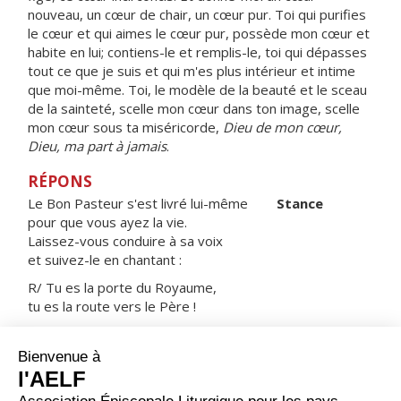
nouveau, un cœur de chair, un cœur pur. Toi qui purifies
le cœur et qui aimes le cœur pur, possède mon cœur et
habite en lui; contiens-le et remplis-le, toi qui dépasses
tout ce que je suis et qui m'es plus intérieur et intime
que moi-même. Toi, le modèle de la beauté et le sceau
de la sainteté, scelle mon cœur dans ton image, scelle
mon cœur sous ta miséricorde,
Dieu de mon cœur,
Dieu, ma part à jamais
.
RÉPONS
Le Bon Pasteur s'est livré lui-même
Stance
pour que vous ayez la vie.
Laissez-vous conduire à sa voix
et suivez-le en chantant :
R/ Tu es la porte du Royaume,
tu es la route vers le Père !
Le Seigneur a les yeux sur ses fidèles,
sur ceux qui espèrent son amour.
Pour nous préserver de la mort,
nous garder en vie au temps de la famine.