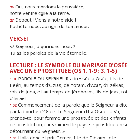
Oui, nous mord
o
ns la poussière,
26
notre ventre c
o
lle à la terre.
Debout ! Vi
e
ns à notre aide !
27
Rachète-nous, au n
o
m de ton amour.
VERSET
V/ Seigneur, à qui irions-nous ?
Tu as les paroles de la vie éternelle.
LECTURE : LE SYMBOLE DU MARIAGE D'OSÉE
AVEC UNE PROSTITUÉE (OS 1, 1-9 ; 3, 1-5)
PAROLE DU SEIGNEUR adressée à Osée, fils de
1.01
Beéri, au temps d’Ozias, de Yotam, d’Acaz, d’Ézékias,
rois de Juda, et au temps de Jéroboam, fils de Joas, roi
d’Israël.
Commencement de la parole que le Seigneur a dite
1.02
par la bouche d’Osée. Le Seigneur dit à Osée : « Va,
prends-toi pour femme une prostituée et des enfants
de prostitution, car vraiment le pays se prostitue en se
détournant du Seigneur. »
Il alla donc et prit Gomer, fille de Diblaïm ; elle
1.03