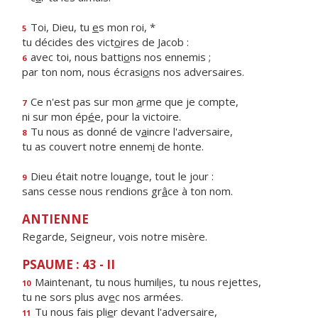
Toi, Dieu, tu
e
s mon roi, *
5
tu décides des vict
o
ires de Jacob :
avec toi, nous batti
o
ns nos ennemis ;
6
par ton nom, nous écrasi
o
ns nos adversaires.
Ce n'est pas sur mon
a
rme que je compte,
7
ni sur mon ép
é
e, pour la victoire.
Tu nous as donné de v
a
incre l'adversaire,
8
tu as couvert notre ennem
i
de honte.
Dieu était notre lou
a
nge, tout le jour :
9
sans cesse nous rendions gr
â
ce à ton nom.
ANTIENNE
Regarde, Seigneur, vois notre misère.
PSAUME : 43 - II
Maintenant, tu nous humil
i
es, tu nous rejettes,
10
tu ne sors plus av
e
c nos armées.
Tu nous fais pli
e
r devant l'adversaire,
11