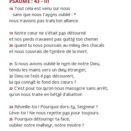
PSAUME : 43 - III
Tout cela est venu sur nous
18
sans que nous t'ay
o
ns oublié : *
nous n'avions pas trah
i
ton alliance.
Notre cœur ne s'était p
a
s détourné
19
et nos pieds n'avaient pas quitt
é
ton chemin
quand tu nous poussais au milie
u
des chacals
20
et nous couvrais de l'
o
mbre de la mort.
Si nous avions oublié le n
o
m de notre Dieu,
21
tendu les mains vers un die
u
étranger,
Dieu ne l'eût-il p
a
s découvert,
22
lui qui conn
a
ît le fond des cœurs ?
C'est pour toi qu'on nous mass
a
cre sans arrêt,
23
qu'on nous traite en bét
a
il d'abattoir.
Réveille-toi ! Pourquoi dors-t
u
, Seigneur ?
24
Lève-toi ! Ne nous rejette p
a
s pour toujours.
Pourquoi détourn
e
r ta face,
25
oublier notre malhe
u
r, notre misère ?