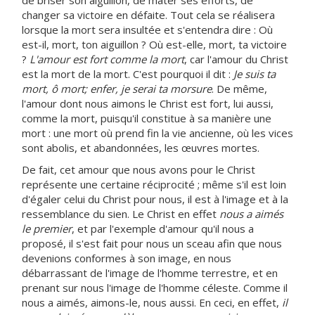
de briser son aiguillon, de mater ses efforts, de
changer sa victoire en défaite. Tout cela se réalisera
lorsque la mort sera insultée et s'entendra dire : Où
est-il, mort, ton aiguillon ? Où est-elle, mort, ta victoire
?
L'amour est fort comme la mort
, car l'amour du Christ
est la mort de la mort. C'est pourquoi il dit :
Je suis ta
mort, ô mort; enfer, je serai ta morsure
. De même,
l'amour dont nous aimons le Christ est fort, lui aussi,
comme la mort, puisqu'il constitue à sa manière une
mort : une mort où prend fin la vie ancienne, où les vices
sont abolis, et abandonnées, les œuvres mortes.
De fait, cet amour que nous avons pour le Christ
représente une certaine réciprocité ; même s'il est loin
d'égaler celui du Christ pour nous, il est à l'image et à la
ressemblance du sien. Le Christ en effet
nous a aimés
le premier
, et par l'exemple d'amour qu'il nous a
proposé, il s'est fait pour nous un sceau afin que nous
devenions conformes à son image, en nous
débarrassant de l'image de l'homme terrestre, et en
prenant sur nous l'image de l'homme céleste. Comme il
nous a aimés, aimons-le, nous aussi. En ceci, en effet,
il