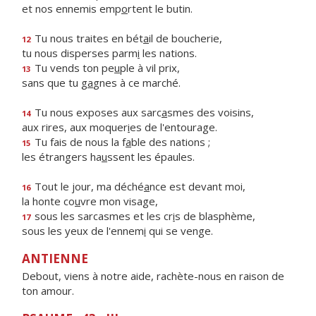
et nos ennemis emp
o
rtent le butin.
Tu nous traites en bét
a
il de boucherie,
12
tu nous disperses parm
i
les nations.
Tu vends ton pe
u
ple à vil prix,
13
sans que tu g
a
gnes à ce marché.
Tu nous exposes aux sarc
a
smes des voisins,
14
aux rires, aux moquer
i
es de l'entourage.
Tu fais de nous la f
a
ble des nations ;
15
les étrangers ha
u
ssent les épaules.
Tout le jour, ma déché
a
nce est devant moi,
16
la honte co
u
vre mon visage,
sous les sarcasmes et les cr
i
s de blasphème,
17
sous les yeux de l'ennem
i
qui se venge.
ANTIENNE
Debout, viens à notre aide, rachète-nous en raison de
ton amour.