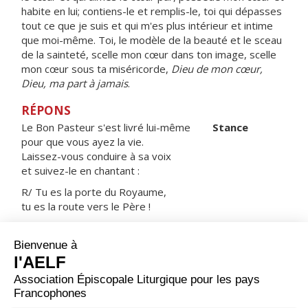
habite en lui; contiens-le et remplis-le, toi qui dépasses
tout ce que je suis et qui m'es plus intérieur et intime
que moi-même. Toi, le modèle de la beauté et le sceau
de la sainteté, scelle mon cœur dans ton image, scelle
mon cœur sous ta miséricorde,
Dieu de mon cœur,
Dieu, ma part à jamais
.
RÉPONS
Le Bon Pasteur s'est livré lui-même
Stance
pour que vous ayez la vie.
Laissez-vous conduire à sa voix
et suivez-le en chantant :
R/ Tu es la porte du Royaume,
tu es la route vers le Père !
Le Seigneur a les yeux sur ses fidèles,
sur ceux qui espèrent son amour.
Pour nous préserver de la mort,
nous garder en vie au temps de la famine.
ORAISON