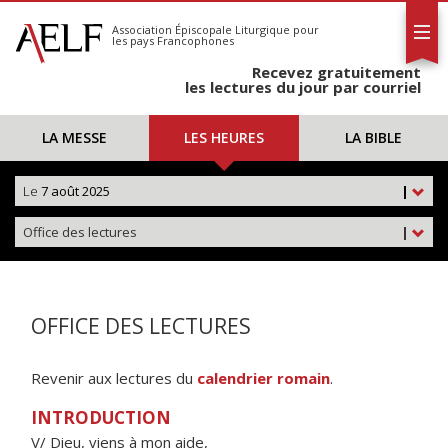
L'AELF
S'abonner
Association Épiscopale Liturgique
pour
les pays Francophones
Calendrier
Recevez gratuitement
Contact
les lectures du jour par courriel
LA MESSE
LES HEURES
LA BIBLE
Le
7 août 2025
|
Office des lectures
|
OFFICE DES LECTURES
Revenir aux lectures du
calendrier romain
.
INTRODUCTION
V/ Dieu, viens à mon aide,