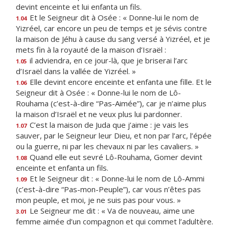
devint enceinte et lui enfanta un fils.
Et le Seigneur dit à Osée : « Donne-lui le nom de
1.04
Yizréel, car encore un peu de temps et je sévis contre
la maison de Jéhu à cause du sang versé à Yizréel, et je
mets fin à la royauté de la maison d’Israël :
il adviendra, en ce jour-là, que je briserai l’arc
1.05
d’Israël dans la vallée de Yizréel. »
Elle devint encore enceinte et enfanta une fille. Et le
1.06
Seigneur dit à Osée : « Donne-lui le nom de Lô-
Rouhama (c’est-à-dire “Pas-Aimée”), car je n’aime plus
la maison d’Israël et ne veux plus lui pardonner.
C’est la maison de Juda que j’aime : je vais les
1.07
sauver, par le Seigneur leur Dieu, et non par l’arc, l’épée
ou la guerre, ni par les chevaux ni par les cavaliers. »
Quand elle eut sevré Lô-Rouhama, Gomer devint
1.08
enceinte et enfanta un fils.
Et le Seigneur dit : « Donne-lui le nom de Lô-Ammi
1.09
(c’est-à-dire “Pas-mon-Peuple”), car vous n’êtes pas
mon peuple, et moi, je ne suis pas pour vous. »
Le Seigneur me dit : « Va de nouveau, aime une
3.01
femme aimée d’un compagnon et qui commet l’adultère.