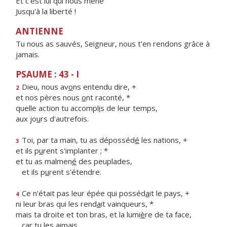
Et c'est lui qui nous mène
Jusqu'à la liberté !
ANTIENNE
Tu nous as sauvés, Seigneur, nous t'en rendons grâce à
jamais.
PSAUME : 43 - I
Dieu, nous av
o
ns entendu dire, +
2
et nos pères nous
o
nt raconté, *
quelle action tu accompl
i
s de leur temps,
aux jo
u
rs d'autrefois.
Toi, par ta main, tu as déposséd
é
les nations, +
3
et ils p
u
rent s'implanter ; *
et tu as malmen
é
des peuplades,
et ils p
u
rent s'étendre.
Ce n'était pas leur épée qui posséd
a
it le pays, +
4
ni leur bras qui les rend
a
it vainqueurs, *
mais ta droite et ton bras, et la lumi
è
re de ta face,
c
a
r tu les aimais.