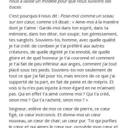
nous a laissé un modèle pour que nous suivions ses
traces
.
C'est pourquoi il nous dit :
Pose-moi comme un sceau
sur ton cœur
, comme s'il disait : « Aime-moi à la manière
dont je t'aime : Garde-moi dans ton esprit, dans ta
mémoire, dans ton désir, ton soupir, ton gémissement,
tes sanglots. Souviens-toi, homme, avec quelle qualité
je t'ai créé: de combien je t'ai préféré aux autres
créatures, de quelle dignité je t'ai ennobli, de quelle
gloire et de quel honneur je t'ai couronné et comment
je t'ai fait de peu inférieur aux anges, comment j'ai tout
placé sous tes pieds. Souviens-toi non seulement de
tout ce que j'ai fait pour toi, mais encore de ce que j'ai
supporté de ta part, en fait de peine et de mépris. Et
vois si tu n'es pas injuste à mon égard en ne m'aimant
pas. Qui en effet t'a aimé comme moi ? Qui t'a créé,
sinon moi ? Qui t'a racheté, sinon moi ? »
Seigneur, enlève de moi ce cœur de pierre, ce cœur
figé, ce cœur incirconcis. Et donne-moi un cœur
nouveau, un cœur de chair, un cœur pur. Toi qui purifies
le cœur et qui aimes le cœur pur, possède mon cœur et