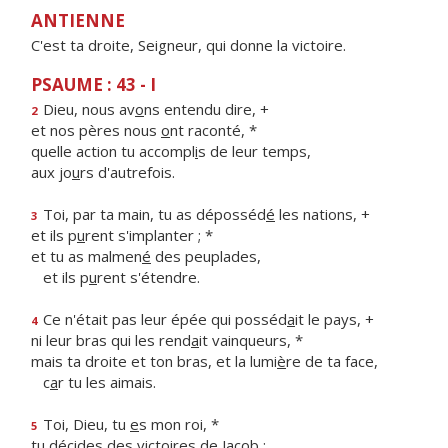
ANTIENNE
C'est ta droite, Seigneur, qui donne la victoire.
PSAUME : 43 - I
Dieu, nous av
o
ns entendu dire, +
2
et nos pères nous
o
nt raconté, *
quelle action tu accompl
i
s de leur temps,
aux jo
u
rs d'autrefois.
Toi, par ta main, tu as déposséd
é
les nations, +
3
et ils p
u
rent s'implanter ; *
et tu as malmen
é
des peuplades,
et ils p
u
rent s'étendre.
Ce n'était pas leur épée qui posséd
a
it le pays, +
4
ni leur bras qui les rend
a
it vainqueurs, *
mais ta droite et ton bras, et la lumi
è
re de ta face,
c
a
r tu les aimais.
Toi, Dieu, tu
e
s mon roi, *
5
tu décides des vict
o
ires de Jacob :