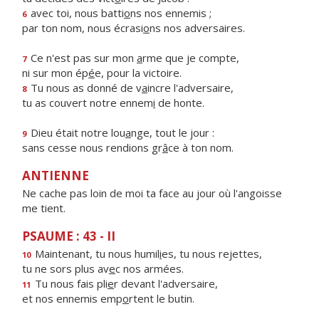
avec toi, nous batti
o
ns nos ennemis ;
6
par ton nom, nous écrasi
o
ns nos adversaires.
Ce n'est pas sur mon
a
rme que je compte,
7
ni sur mon ép
é
e, pour la victoire.
Tu nous as donné de v
a
incre l'adversaire,
8
tu as couvert notre ennem
i
de honte.
Dieu était notre lou
a
nge, tout le jour :
9
sans cesse nous rendions gr
â
ce à ton nom.
ANTIENNE
Ne cache pas loin de moi ta face au jour où l'angoisse
me tient.
PSAUME : 43 - II
Maintenant, tu nous humil
i
es, tu nous rejettes,
10
tu ne sors plus av
e
c nos armées.
Tu nous fais pli
e
r devant l'adversaire,
11
et nos ennemis emp
o
rtent le butin.