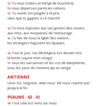
Tu nous traites en bét
a
il de boucherie,
12
tu nous disperses parm
i
les nations.
Tu vends ton pe
u
ple à vil prix,
13
sans que tu g
a
gnes à ce marché.
Tu nous exposes aux sarc
a
smes des voisins,
14
aux rires, aux moquer
i
es de l'entourage.
Tu fais de nous la f
a
ble des nations ;
15
les étrangers ha
u
ssent les épaules.
Tout le jour, ma déché
a
nce est devant moi,
16
la honte co
u
vre mon visage,
sous les sarcasmes et les cr
i
s de blasphème,
17
sous les yeux de l'ennem
i
qui se venge.
ANTIENNE
Lève-toi, Seigneur, aide-nous. Ne nous rejette pas
jusqu'à la fin.
PSAUME : 43 - III
Tout cela est venu sur nous
18