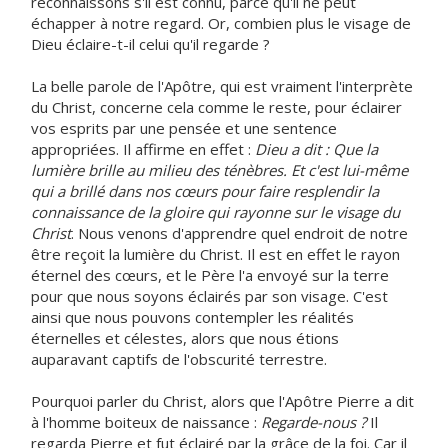
reconnaissons s'il est connu, parce qu'il ne peut
échapper à notre regard. Or, combien plus le visage de
Dieu éclaire-t-il celui qu'il regarde ?
La belle parole de l'Apôtre, qui est vraiment l'interprète
du Christ, concerne cela comme le reste, pour éclairer
vos esprits par une pensée et une sentence
appropriées. Il affirme en effet :
Dieu a dit : Que la
lumière brille au milieu des ténèbres. Et c'est lui-même
qui a brillé dans nos cœurs pour faire resplendir la
connaissance de la gloire qui rayonne sur le visage du
Christ
. Nous venons d'apprendre quel endroit de notre
être reçoit la lumière du Christ. Il est en effet le rayon
éternel des cœurs, et le Père l'a envoyé sur la terre
pour que nous soyons éclairés par son visage. C'est
ainsi que nous pouvons contempler les réalités
éternelles et célestes, alors que nous étions
auparavant captifs de l'obscurité terrestre.
Pourquoi parler du Christ, alors que l'Apôtre Pierre a dit
à l'homme boiteux de naissance :
Regarde-nous ?
Il
regarda Pierre et fut éclairé par la grâce de la foi. Car il