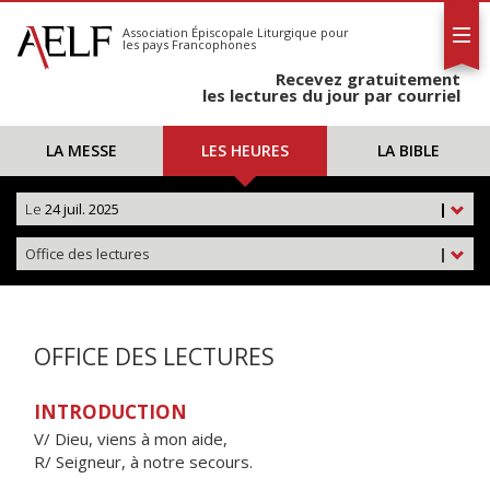
L'AELF
S'abonner
Association Épiscopale Liturgique
pour
les pays Francophones
Calendrier
Recevez gratuitement
Contact
les lectures du jour par courriel
LA MESSE
LES HEURES
LA BIBLE
Le
24 juil. 2025
|
Office des lectures
|
OFFICE DES LECTURES
INTRODUCTION
V/ Dieu, viens à mon aide,
R/ Seigneur, à notre secours.