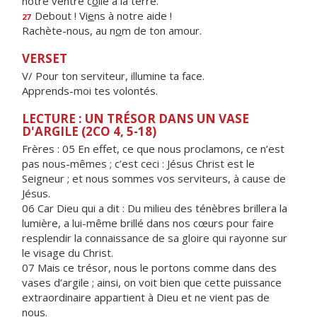
notre ventre c
o
lle à la terre.
Debout ! Vi
e
ns à notre aide !
27
Rachète-nous, au n
o
m de ton amour.
VERSET
V/ Pour ton serviteur, illumine ta face.
Apprends-moi tes volontés.
LECTURE : UN TRÉSOR DANS UN VASE
D'ARGILE (2CO 4, 5-18)
Frères :
05 En effet, ce que nous proclamons, ce n’est
pas nous-mêmes ; c’est ceci : Jésus Christ est le
Seigneur ; et nous sommes vos serviteurs, à cause de
Jésus.
06 Car Dieu qui a dit : Du milieu des ténèbres brillera la
lumière, a lui-même brillé dans nos cœurs pour faire
resplendir la connaissance de sa gloire qui rayonne sur
le visage du Christ.
07 Mais ce trésor, nous le portons comme dans des
vases d’argile ; ainsi, on voit bien que cette puissance
extraordinaire appartient à Dieu et ne vient pas de
nous.