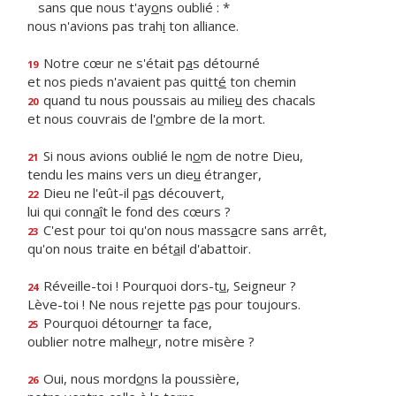
sans que nous t'ay
o
ns oublié : *
nous n'avions pas trah
i
ton alliance.
Notre cœur ne s'était p
a
s détourné
19
et nos pieds n'avaient pas quitt
é
ton chemin
quand tu nous poussais au milie
u
des chacals
20
et nous couvrais de l'
o
mbre de la mort.
Si nous avions oublié le n
o
m de notre Dieu,
21
tendu les mains vers un die
u
étranger,
Dieu ne l'eût-il p
a
s découvert,
22
lui qui conn
a
ît le fond des cœurs ?
C'est pour toi qu'on nous mass
a
cre sans arrêt,
23
qu'on nous traite en bét
a
il d'abattoir.
Réveille-toi ! Pourquoi dors-t
u
, Seigneur ?
24
Lève-toi ! Ne nous rejette p
a
s pour toujours.
Pourquoi détourn
e
r ta face,
25
oublier notre malhe
u
r, notre misère ?
Oui, nous mord
o
ns la poussière,
26