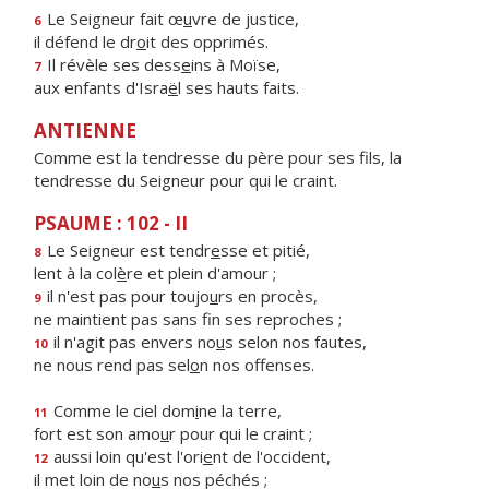
Le Seigneur fait œ
u
vre de justice,
6
il défend le dr
o
it des opprimés.
Il révèle ses dess
e
ins à Moïse,
7
aux enfants d'Isra
ë
l ses hauts faits.
ANTIENNE
Comme est la tendresse du père pour ses fils, la
tendresse du Seigneur pour qui le craint.
PSAUME : 102 - II
Le Seigneur est tendr
e
sse et pitié,
8
lent à la col
è
re et plein d'amour ;
il n'est pas pour toujo
u
rs en procès,
9
ne maintient pas sans f
n ses reproches ;
il n'agit pas envers no
u
s selon nos fautes,
10
ne nous rend pas sel
o
n nos offenses.
Comme le ciel dom
i
ne la terre,
11
fort est son amo
u
r pour qui le craint ;
aussi loin qu'est l'ori
e
nt de l'occident,
12
il met loin de no
u
s nos péchés ;