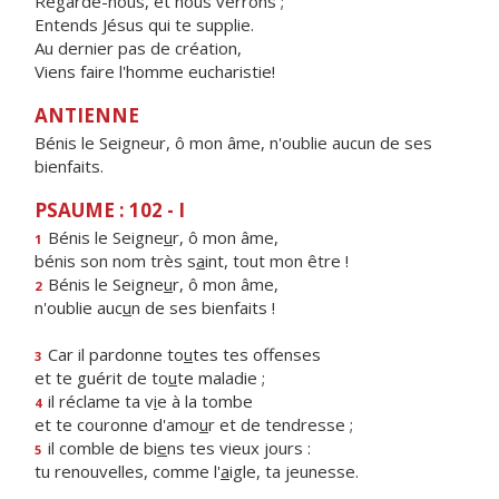
Regarde-nous, et nous verrons ;
Entends Jésus qui te supplie.
Au dernier pas de création,
Viens faire l'homme eucharistie!
ANTIENNE
Bénis le Seigneur, ô mon âme, n'oublie aucun de ses
bienfaits.
PSAUME : 102 - I
Bénis le Seigne
u
r, ô mon âme,
1
bénis son nom très s
a
int, tout mon être !
Bénis le Seigne
u
r, ô mon âme,
2
n'oublie auc
u
n de ses bienfaits !
Car il pardonne to
u
tes tes offenses
3
et te guérit de to
u
te maladie ;
il réclame ta v
i
e à la tombe
4
et te couronne d'amo
u
r et de tendresse ;
il comble de bi
e
ns tes vieux jours :
5
tu renouvelles, comme l'
a
igle, ta jeunesse.