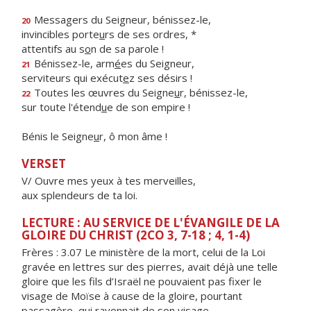
Messagers du Seigneur, bénissez-le,
20
invincibles porte
u
rs de ses ordres, *
attentifs au s
o
n de sa parole !
Bénissez-le, arm
é
es du Seigneur,
21
serviteurs qui exécut
e
z ses désirs !
Toutes les œuvres du Seigne
u
r, bénissez-le,
22
sur toute l'étend
u
e de son empire !
Bénis le Seigne
u
r, ô mon âme !
VERSET
V/ Ouvre mes yeux à tes merveilles,
aux splendeurs de ta loi.
LECTURE : AU SERVICE DE L'ÉVANGILE DE LA
GLOIRE DU CHRIST (2CO 3, 7-18 ; 4, 1-4)
Frères :
3.07 Le ministère de la mort, celui de la Loi
gravée en lettres sur des pierres, avait déjà une telle
gloire que les fils d’Israël ne pouvaient pas fixer le
visage de Moïse à cause de la gloire, pourtant
passagère, qui rayonnait de son visage.