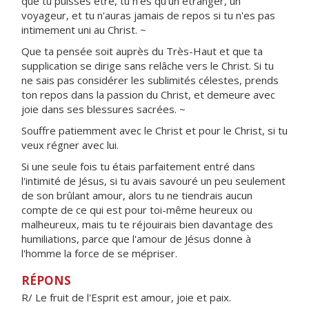
que tu puisses être, tu n'es qu'un étranger, un
voyageur, et tu n'auras jamais de repos si tu n'es pas
intimement uni au Christ. ~
Que ta pensée soit auprès du Très-Haut et que ta
supplication se dirige sans relâche vers le Christ. Si tu
ne sais pas considérer les sublimités célestes, prends
ton repos dans la passion du Christ, et demeure avec
joie dans ses blessures sacrées. ~
Souffre patiemment avec le Christ et pour le Christ, si tu
veux régner avec lui.
Si une seule fois tu étais parfaitement entré dans
l'intimité de Jésus, si tu avais savouré un peu seulement
de son brûlant amour, alors tu ne tiendrais aucun
compte de ce qui est pour toi-même heureux ou
malheureux, mais tu te réjouirais bien davantage des
humiliations, parce que l'amour de Jésus donne à
l'homme la force de se mépriser.
RÉPONS
R/ Le fruit de l'Esprit est amour, joie et paix.