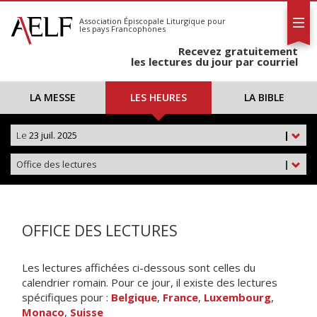
L'AELF
S'abonner
Association Épiscopale Liturgique
pour
les pays Francophones
Calendrier
Recevez gratuitement
Contact
les lectures du jour par courriel
LA MESSE
LES HEURES
LA BIBLE
Le
23 juil. 2025
|
Office des lectures
|
OFFICE DES LECTURES
Les lectures affichées ci-dessous sont celles du
calendrier romain. Pour ce jour, il existe des lectures
spécifiques pour :
Belgique
,
France
,
Luxembourg
,
Monaco
,
Suisse