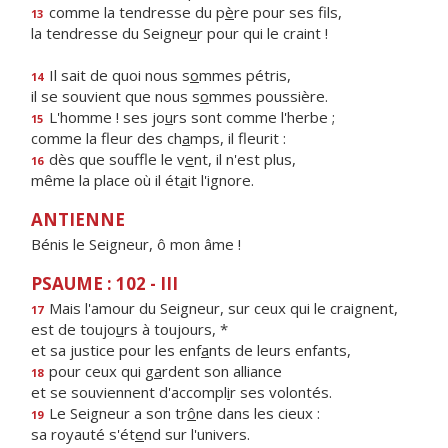
comme la tendresse du p
è
re pour ses fils,
13
la tendresse du Seigne
u
r pour qui le craint !
Il sait de quoi nous s
o
mmes pétris,
14
il se souvient que nous s
o
mmes poussière.
L'homme ! ses jo
u
rs sont comme l'herbe ;
15
comme la fleur des ch
a
mps, il fleurit :
dès que souffle le v
e
nt, il n'est plus,
16
même la place où il ét
a
it l'ignore.
ANTIENNE
Bénis le Seigneur, ô mon âme !
PSAUME : 102 - III
Mais l'amour du Seigneur, sur ceux qui le craignent,
17
est de toujo
u
rs à toujours, *
et sa justice pour les enf
a
nts de leurs enfants,
pour ceux qui g
a
rdent son alliance
18
et se souviennent d'accompl
i
r ses volontés.
Le Seigneur a son tr
ô
ne dans les cieux :
19
sa royauté s'ét
e
nd sur l'univers.