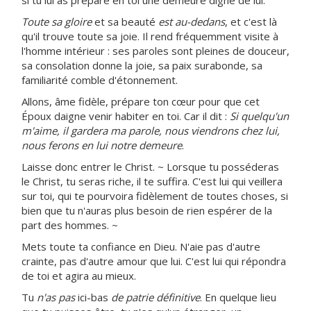
si tu lui as préparé en toi une demeure digne de lui.
Toute sa gloire
et sa beauté
est au-dedans
, et c'est là
qu'il trouve toute sa joie. Il rend fréquemment visite à
l'homme intérieur : ses paroles sont pleines de douceur,
sa consolation donne la joie, sa paix surabonde, sa
familiarité comble d'étonnement.
Allons, âme fidèle, prépare ton cœur pour que cet
Époux daigne venir habiter en toi. Car il dit :
Si quelqu'un
m'aime, il gardera ma parole, nous viendrons chez lui,
nous ferons en lui notre demeure
.
Laisse donc entrer le Christ. ~ Lorsque tu posséderas
le Christ, tu seras riche, il te suffira. C'est lui qui veillera
sur toi, qui te pourvoira fidèlement de toutes choses, si
bien que tu n'auras plus besoin de rien espérer de la
part des hommes. ~
Mets toute ta confiance en Dieu. N'aie pas d'autre
crainte, pas d'autre amour que lui. C'est lui qui répondra
de toi et agira au mieux.
Tu
n'as pas
ici-bas
de patrie définitive
. En quelque lieu