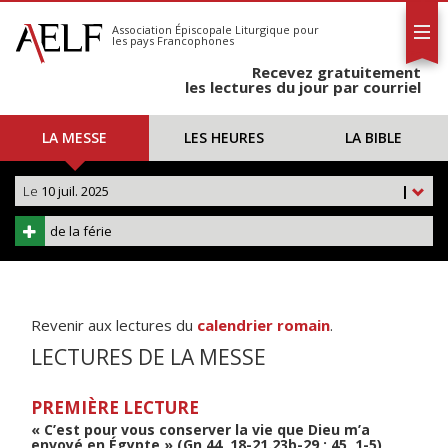
L'AELF
S'abonner
Association Épiscopale Liturgique
pour
les pays Francophones
Calendrier
Recevez gratuitement
Contact
les lectures du jour par courriel
LA MESSE
LES HEURES
LA BIBLE
Le
10 juil. 2025
|
de la férie
Revenir aux lectures du
calendrier romain
.
LECTURES DE LA MESSE
PREMIÈRE LECTURE
« C’est pour vous conserver la vie que Dieu m’a
envoyé en Égypte » (Gn 44, 18-21.23b-29 ; 45, 1-5)