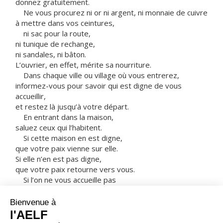
donnez gratuitement.
Ne vous procurez ni or ni argent, ni monnaie de cuivre
à mettre dans vos ceintures,
ni sac pour la route,
ni tunique de rechange,
ni sandales, ni bâton.
L’ouvrier, en effet, mérite sa nourriture.
Dans chaque ville ou village où vous entrerez,
informez-vous pour savoir qui est digne de vous
accueillir,
et restez là jusqu’à votre départ.
En entrant dans la maison,
saluez ceux qui l’habitent.
Si cette maison en est digne,
que votre paix vienne sur elle.
Si elle n’en est pas digne,
que votre paix retourne vers vous.
Si l’on ne vous accueille pas
et si l’on n’écoute pas vos paroles,
sortez de cette maison ou de cette ville,
et secouez la poussière de vos pieds.
Amen, je vous le dis :