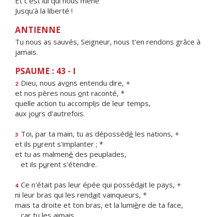
Et c'est lui qui nous mène
Jusqu'à la liberté !
ANTIENNE
Tu nous as sauvés, Seigneur, nous t'en rendons grâce à
jamais.
PSAUME : 43 - I
Dieu, nous av
o
ns entendu dire, +
2
et nos pères nous
o
nt raconté, *
quelle action tu accompl
i
s de leur temps,
aux jo
u
rs d'autrefois.
Toi, par ta main, tu as déposséd
é
les nations, +
3
et ils p
u
rent s'implanter ; *
et tu as malmen
é
des peuplades,
et ils p
u
rent s'étendre.
Ce n'était pas leur épée qui posséd
a
it le pays, +
4
ni leur bras qui les rend
a
it vainqueurs, *
mais ta droite et ton bras, et la lumi
è
re de ta face,
c
a
r tu les aimais.