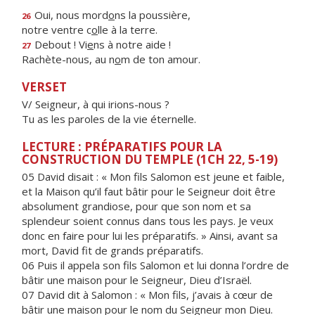
Oui, nous mord
o
ns la poussière,
26
notre ventre c
o
lle à la terre.
Debout ! Vi
e
ns à notre aide !
27
Rachète-nous, au n
o
m de ton amour.
VERSET
V/ Seigneur, à qui irions-nous ?
Tu as les paroles de la vie éternelle.
LECTURE : PRÉPARATIFS POUR LA
CONSTRUCTION DU TEMPLE (1CH 22, 5-19)
05 David disait : « Mon fils Salomon est jeune et faible,
et la Maison qu’il faut bâtir pour le Seigneur doit être
absolument grandiose, pour que son nom et sa
splendeur soient connus dans tous les pays. Je veux
donc en faire pour lui les préparatifs. » Ainsi, avant sa
mort, David fit de grands préparatifs.
06 Puis il appela son fils Salomon et lui donna l’ordre de
bâtir une maison pour le Seigneur, Dieu d’Israël.
07 David dit à Salomon : « Mon fils, j’avais à cœur de
bâtir une maison pour le nom du Seigneur mon Dieu.