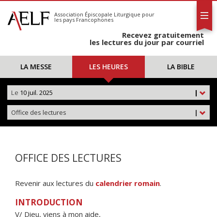
L'AELF
S'abonner
Association Épiscopale Liturgique
pour
les pays Francophones
Calendrier
Recevez gratuitement
Contact
les lectures du jour par courriel
LA MESSE
LES HEURES
LA BIBLE
Le
10 juil. 2025
|
Office des lectures
|
OFFICE DES LECTURES
Revenir aux lectures du
calendrier romain
.
INTRODUCTION
V/ Dieu, viens à mon aide,