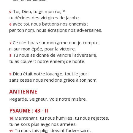
Toi, Dieu, tu
e
s mon roi, *
5
tu décides des vict
o
ires de Jacob :
avec toi, nous batti
o
ns nos ennemis ;
6
par ton nom, nous écrasi
o
ns nos adversaires.
Ce n'est pas sur mon
a
rme que je compte,
7
ni sur mon ép
é
e, pour la victoire.
Tu nous as donné de v
a
incre l'adversaire,
8
tu as couvert notre ennem
i
de honte.
Dieu était notre lou
a
nge, tout le jour :
9
sans cesse nous rendions gr
â
ce à ton nom.
ANTIENNE
Regarde, Seigneur, vois notre misère.
PSAUME : 43 - II
Maintenant, tu nous humil
i
es, tu nous rejettes,
10
tu ne sors plus av
e
c nos armées.
Tu nous fais pli
e
r devant l'adversaire,
11