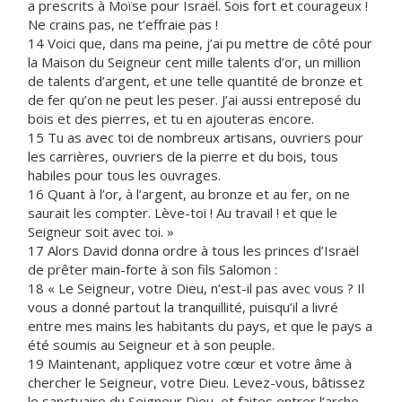
a prescrits à Moïse pour Israël. Sois fort et courageux !
Ne crains pas, ne t’effraie pas !
14 Voici que, dans ma peine, j’ai pu mettre de côté pour
la Maison du Seigneur cent mille talents d’or, un million
de talents d’argent, et une telle quantité de bronze et
de fer qu’on ne peut les peser. J’ai aussi entreposé du
bois et des pierres, et tu en ajouteras encore.
15 Tu as avec toi de nombreux artisans, ouvriers pour
les carrières, ouvriers de la pierre et du bois, tous
habiles pour tous les ouvrages.
16 Quant à l’or, à l’argent, au bronze et au fer, on ne
saurait les compter. Lève-toi ! Au travail ! et que le
Seigneur soit avec toi. »
17 Alors David donna ordre à tous les princes d’Israël
de prêter main-forte à son fils Salomon :
18 « Le Seigneur, votre Dieu, n’est-il pas avec vous ? Il
vous a donné partout la tranquillité, puisqu’il a livré
entre mes mains les habitants du pays, et que le pays a
été soumis au Seigneur et à son peuple.
19 Maintenant, appliquez votre cœur et votre âme à
chercher le Seigneur, votre Dieu. Levez-vous, bâtissez
le sanctuaire du Seigneur Dieu, et faites entrer l’arche