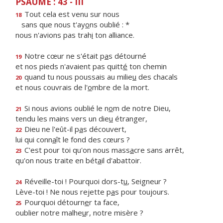
PSAUME : 43 - III
Tout cela est venu sur nous
18
sans que nous t'ay
o
ns oublié : *
nous n'avions pas trah
i
ton alliance.
Notre cœur ne s'était p
a
s détourné
19
et nos pieds n'avaient pas quitt
é
ton chemin
quand tu nous poussais au milie
u
des chacals
20
et nous couvrais de l'
o
mbre de la mort.
Si nous avions oublié le n
o
m de notre Dieu,
21
tendu les mains vers un die
u
étranger,
Dieu ne l'eût-il p
a
s découvert,
22
lui qui conn
a
ît le fond des cœurs ?
C'est pour toi qu'on nous mass
a
cre sans arrêt,
23
qu'on nous traite en bét
a
il d'abattoir.
Réveille-toi ! Pourquoi dors-t
u
, Seigneur ?
24
Lève-toi ! Ne nous rejette p
a
s pour toujours.
Pourquoi détourn
e
r ta face,
25
oublier notre malhe
u
r, notre misère ?