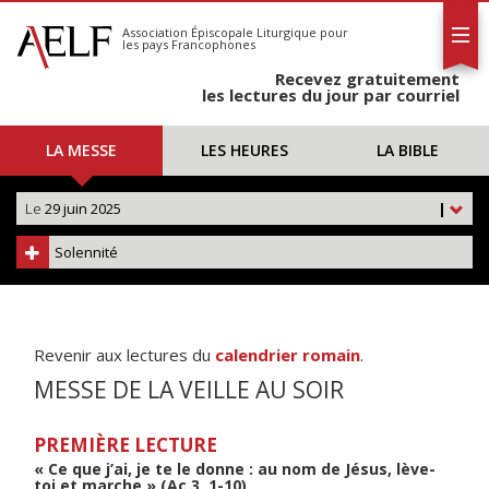
L'AELF
S'abonner
Association Épiscopale Liturgique
pour
les pays Francophones
Calendrier
Recevez gratuitement
Contact
les lectures du jour par courriel
LA MESSE
LES HEURES
LA BIBLE
Le
29 juin 2025
|
Solennité
Revenir aux lectures du
calendrier romain
.
MESSE DE LA VEILLE AU SOIR
PREMIÈRE LECTURE
« Ce que j’ai, je te le donne : au nom de Jésus, lève-
toi et marche » (Ac 3, 1-10)