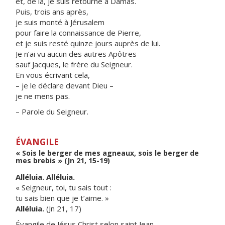
et, de là, je suis retourné à Damas.
Puis, trois ans après,
je suis monté à Jérusalem
pour faire la connaissance de Pierre,
et je suis resté quinze jours auprès de lui.
Je n’ai vu aucun des autres Apôtres
sauf Jacques, le frère du Seigneur.
En vous écrivant cela,
– je le déclare devant Dieu –
je ne mens pas.
– Parole du Seigneur.
ÉVANGILE
« Sois le berger de mes agneaux, sois le berger de
mes brebis » (Jn 21, 15-19)
Alléluia. Alléluia.
« Seigneur, toi, tu sais tout :
tu sais bien que je t’aime. »
Alléluia.
(Jn 21, 17)
Évangile de Jésus Christ selon saint Jean