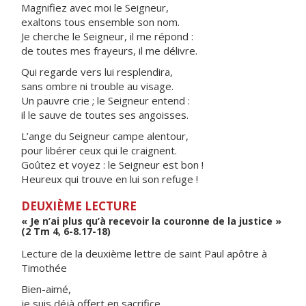
Magnifiez avec moi le Seigneur,
exaltons tous ensemble son nom.
Je cherche le Seigneur, il me répond :
de toutes mes frayeurs, il me délivre.
Qui regarde vers lui resplendira,
sans ombre ni trouble au visage.
Un pauvre crie ; le Seigneur entend :
il le sauve de toutes ses angoisses.
L’ange du Seigneur campe alentour,
pour libérer ceux qui le craignent.
Goûtez et voyez : le Seigneur est bon !
Heureux qui trouve en lui son refuge !
DEUXIÈME LECTURE
« Je n’ai plus qu’à recevoir la couronne de la justice »
(2 Tm 4, 6-8.17-18)
Lecture de la deuxième lettre de saint Paul apôtre à
Timothée
Bien-aimé,
je suis déjà offert en sacrifice,