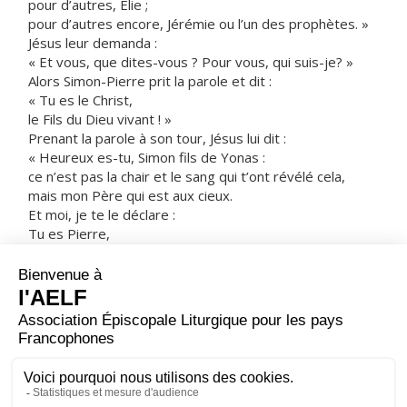
pour d’autres, Élie ;
pour d’autres encore, Jérémie ou l’un des prophètes. »
Jésus leur demanda :
« Et vous, que dites-vous ? Pour vous, qui suis-je? »
Alors Simon-Pierre prit la parole et dit :
« Tu es le Christ,
le Fils du Dieu vivant ! »
Prenant la parole à son tour, Jésus lui dit :
« Heureux es-tu, Simon fils de Yonas :
ce n’est pas la chair et le sang qui t’ont révélé cela,
mais mon Père qui est aux cieux.
Et moi, je te le déclare :
Tu es Pierre,
et sur cette pierre je bâtirai mon Église ;
et la puissance de la Mort ne l’emportera pas sur elle.
Je te donnerai les clés du royaume des Cieux :
tout ce que tu auras lié sur la terre
sera lié dans les cieux,
et tout ce que tu auras délié sur la terre
sera délié dans les cieux. »
– Acclamons la Parole de Dieu.