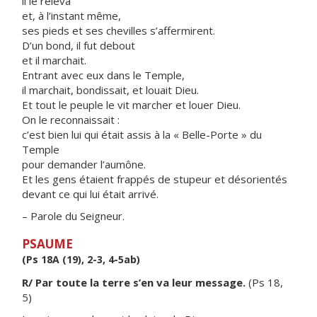
il le releva
et, à l’instant même,
ses pieds et ses chevilles s’affermirent.
D’un bond, il fut debout
et il marchait.
Entrant avec eux dans le Temple,
il marchait, bondissait, et louait Dieu.
Et tout le peuple le vit marcher et louer Dieu.
On le reconnaissait :
c’est bien lui qui était assis à la « Belle-Porte » du
Temple
pour demander l’aumône.
Et les gens étaient frappés de stupeur et désorientés
devant ce qui lui était arrivé.
– Parole du Seigneur.
PSAUME
(Ps 18A (19), 2-3, 4-5ab)
R/ Par toute la terre s’en va leur message.
(Ps 18,
5)