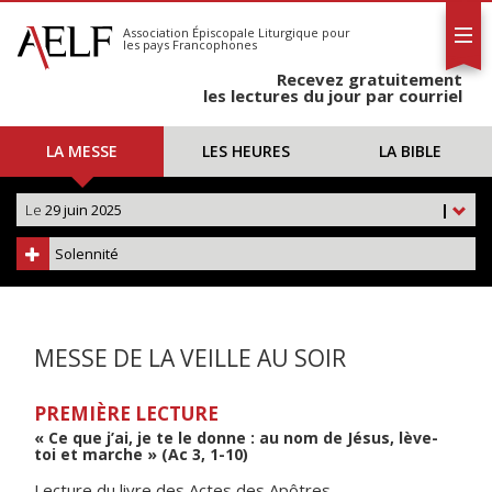
L'AELF
S'abonner
Association Épiscopale Liturgique
pour
les pays Francophones
Calendrier
Recevez gratuitement
Contact
les lectures du jour par courriel
LA MESSE
LES HEURES
LA BIBLE
Le
29 juin 2025
|
Solennité
MESSE DE LA VEILLE AU SOIR
PREMIÈRE LECTURE
« Ce que j’ai, je te le donne : au nom de Jésus, lève-
toi et marche » (Ac 3, 1-10)
Lecture du livre des Actes des Apôtres