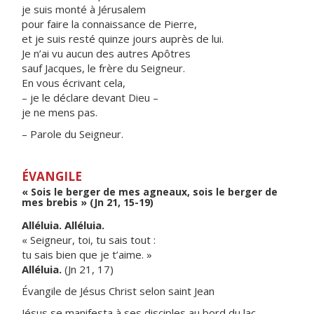
je suis monté à Jérusalem
pour faire la connaissance de Pierre,
et je suis resté quinze jours auprès de lui.
Je n’ai vu aucun des autres Apôtres
sauf Jacques, le frère du Seigneur.
En vous écrivant cela,
– je le déclare devant Dieu –
je ne mens pas.
– Parole du Seigneur.
ÉVANGILE
« Sois le berger de mes agneaux, sois le berger de
mes brebis » (Jn 21, 15-19)
Alléluia. Alléluia.
« Seigneur, toi, tu sais tout :
tu sais bien que je t’aime. »
Alléluia.
(Jn 21, 17)
Évangile de Jésus Christ selon saint Jean
Jésus se manifesta à ses disciples au bord du lac.