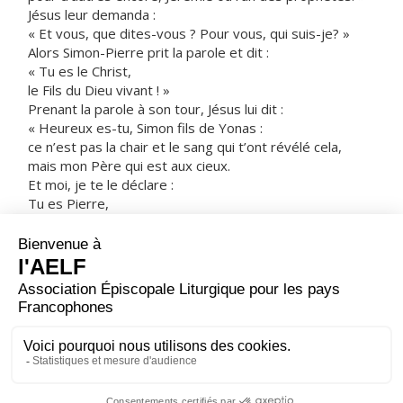
Jésus leur demanda :
« Et vous, que dites-vous ? Pour vous, qui suis-je? »
Alors Simon-Pierre prit la parole et dit :
« Tu es le Christ,
le Fils du Dieu vivant ! »
Prenant la parole à son tour, Jésus lui dit :
« Heureux es-tu, Simon fils de Yonas :
ce n’est pas la chair et le sang qui t’ont révélé cela,
mais mon Père qui est aux cieux.
Et moi, je te le déclare :
Tu es Pierre,
et sur cette pierre je bâtirai mon Église ;
et la puissance de la Mort ne l’emportera pas sur elle.
Je te donnerai les clés du royaume des Cieux :
tout ce que tu auras lié sur la terre
sera lié dans les cieux,
et tout ce que tu auras délié sur la terre
sera délié dans les cieux. »
– Acclamons la Parole de Dieu.