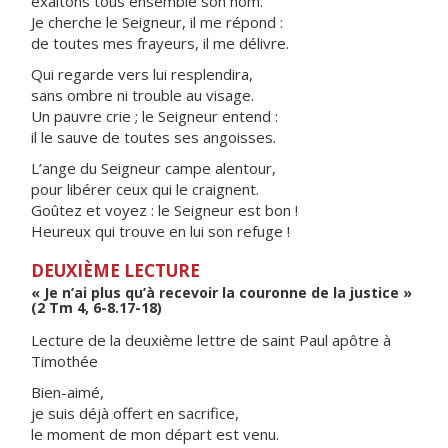
exaltons tous ensemble son nom.
Je cherche le Seigneur, il me répond :
de toutes mes frayeurs, il me délivre.
Qui regarde vers lui resplendira,
sans ombre ni trouble au visage.
Un pauvre crie ; le Seigneur entend :
il le sauve de toutes ses angoisses.
L’ange du Seigneur campe alentour,
pour libérer ceux qui le craignent.
Goûtez et voyez : le Seigneur est bon !
Heureux qui trouve en lui son refuge !
DEUXIÈME LECTURE
« Je n’ai plus qu’à recevoir la couronne de la justice »
(2 Tm 4, 6-8.17-18)
Lecture de la deuxième lettre de saint Paul apôtre à
Timothée
Bien-aimé,
je suis déjà offert en sacrifice,
le moment de mon départ est venu.