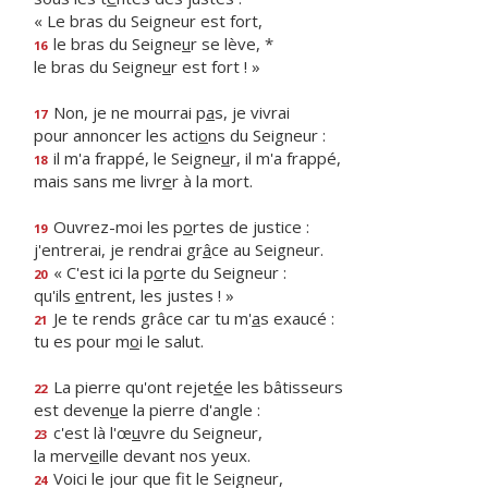
« Le bras du Seigneur est fort,
le bras du Seigne
u
r se lève, *
16
le bras du Seigne
u
r est fort ! »
Non, je ne mourrai p
a
s, je vivrai
17
pour annoncer les acti
o
ns du Seigneur :
il m'a frappé, le Seigne
u
r, il m'a frappé,
18
mais sans me livr
e
r à la mort.
Ouvrez-moi les p
o
rtes de justice :
19
j'entrerai, je rendrai gr
â
ce au Seigneur.
« C'est ici la p
o
rte du Seigneur :
20
qu'ils
e
ntrent, les justes ! »
Je te rends grâce car tu m'
a
s exaucé :
21
tu es pour m
o
i le salut.
La pierre qu'ont rejet
é
e les bâtisseurs
22
est deven
u
e la pierre d'angle :
c'est là l'œ
u
vre du Seigneur,
23
la merv
e
ille devant nos yeux.
Voici le jour que f
t le Seigneur,
24