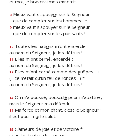
et moi, je braver
a
i mes ennemis.
Mieux vaut s'appuy
e
r sur le Seigneur
8
que de compt
e
r sur les hommes ; *
mieux vaut s'appuy
e
r sur le Seigneur
9
que de compt
e
r sur les puissants !
Toutes les nati
o
ns m'ont encerclé :
10
au nom du Seigne
u
r, je les détruis !
Elles m'ont cern
é
, encerclé :
11
au nom du Seigne
u
r, je les détruis !
Elles m'ont cern
é
comme des guêpes : +
12
(– ce n'ét
a
it qu'un feu de ronces –) *
au nom du Seigne
u
r, je les détruis !
On m'a poussé, bouscul
é
pour m'abattre ;
13
mais le Seigne
u
r m'a défendu.
Ma force et mon ch
a
nt, c'est le Seigneur ;
14
il est pour m
o
i le salut.
Clameurs de j
o
ie et de victoire *
15
sous les t
e
ntes des justes :