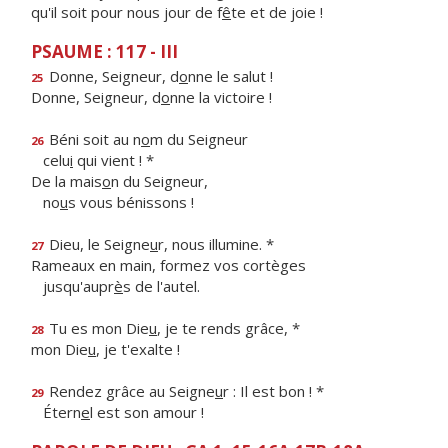
qu'il soit pour nous jour de f
ê
te et de joie !
PSAUME : 117 - III
Donne, Seigneur, d
o
nne le salut !
25
Donne, Seigneur, d
o
nne la victoire !
Béni soit au n
o
m du Seigneur
26
celu
i
qui vient ! *
De la mais
o
n du Seigneur,
no
u
s vous bénissons !
Dieu, le Seigne
u
r, nous illumine. *
27
Rameaux en main, formez vos cortèges
jusqu'aupr
è
s de l'autel.
Tu es mon Die
u
, je te rends grâce, *
28
mon Die
u
, je t'exalte !
Rendez grâce au Seigne
u
r : Il est bon ! *
29
Étern
e
l est son amour !