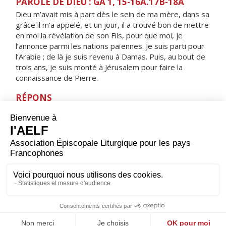
PAROLE DE DIEU : GA 1, 15-16A.17B-18A
Dieu m’avait mis à part dès le sein de ma mère, dans sa
grâce il m’a appelé, et un jour, il a trouvé bon de mettre
en moi la révélation de son Fils, pour que moi, je
l’annonce parmi les nations païennes. Je suis parti pour
l’Arabie ; de là je suis revenu à Damas. Puis, au bout de
trois ans, je suis monté à Jérusalem pour faire la
connaissance de Pierre.
RÉPONS
V/ Ils ont gardé les volontés du Seigneur,
les lois qu'il leur donna.
ORAISON
Seigneur, tu nous as donné ce jour de sainte joie pour
fêter les bienheureux Apôtres Pierre et Paul ; accorde à
ton Église une fidélité parfaite à leur enseignement,
puisqu'elle reçut par eux la première annonce de la foi.