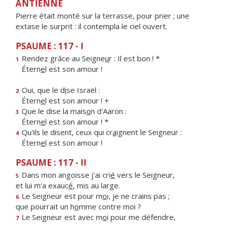
ANTIENNE
Pierre était monté sur la terrasse, pour prier ; une
extase le surprit : il contempla le ciel ouvert.
PSAUME : 117 - I
Rendez grâce au Seigne
u
r : Il est bon ! *
1
Étern
e
l est son amour !
Oui, que le d
i
se Israël :
2
Étern
e
l est son amour ! +
Que le dise la mais
o
n d'Aaron :
3
Étern
e
l est son amour ! *
Qu'ils le disent, ceux qui cr
a
ignent le Seigneur :
4
Étern
e
l est son amour !
PSAUME : 117 - II
Dans mon angoisse j'ai cri
é
vers le Seigneur,
5
et lui m'a exauc
é
, mis au large.
Le Seigneur est pour m
o
i, je ne crains pas ;
6
que pourrait un h
o
mme contre moi ?
Le Seigneur est avec m
o
i pour me défendre,
7