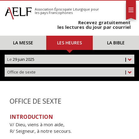
L'AELF
S'abonner
Association Épiscopale Liturgique
pour
les pays Francophones
Calendrier
Recevez gratuitement
Contact
les lectures du jour par courriel
LA MESSE
LES HEURES
LA BIBLE
Le
29 juin 2025
|
Office de sexte
|
OFFICE DE SEXTE
INTRODUCTION
V/ Dieu, viens à mon aide,
R/ Seigneur, à notre secours.