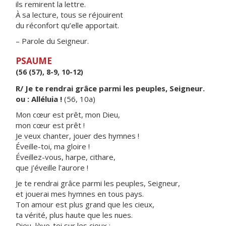
ils remirent la lettre.
À sa lecture, tous se réjouirent
du réconfort qu’elle apportait.
– Parole du Seigneur.
PSAUME
(56 (57), 8-9, 10-12)
R/ Je te rendrai grâce parmi les peuples, Seigneur.
ou : Alléluia !
(56, 10a)
Mon cœur est prêt, mon Dieu,
mon cœur est prêt !
Je veux chanter, jouer des hymnes !
Éveille-toi, ma gloire !
Éveillez-vous, harpe, cithare,
que j’éveille l’aurore !
Je te rendrai grâce parmi les peuples, Seigneur,
et jouerai mes hymnes en tous pays.
Ton amour est plus grand que les cieux,
ta vérité, plus haute que les nues.
Dieu, lève-toi sur les cieux :