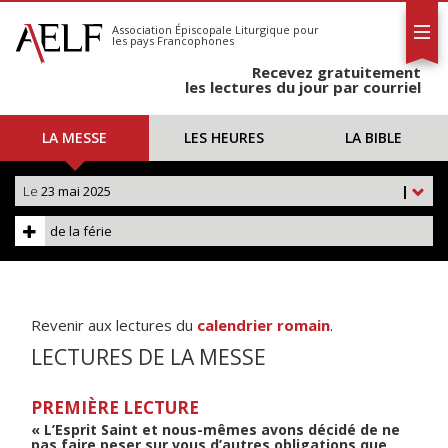
L'AELF
S'abonner
Association Épiscopale Liturgique
pour
les pays Francophones
Calendrier
Recevez gratuitement
Contact
les lectures du jour par courriel
LA MESSE
LES HEURES
LA BIBLE
Le
23 mai 2025
|
de la férie
Revenir aux lectures du
calendrier romain
.
LECTURES DE LA MESSE
PREMIÈRE LECTURE
« L’Esprit Saint et nous-mêmes avons décidé de ne
pas faire peser sur vous d’autres obligations que