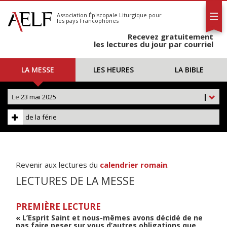
L'AELF
S'abonner
Association Épiscopale Liturgique
pour
les pays Francophones
Calendrier
Recevez gratuitement
Contact
les lectures du jour par courriel
LA MESSE
LES HEURES
LA BIBLE
Le
23 mai 2025
|
de la férie
Revenir aux lectures du
calendrier romain
.
LECTURES DE LA MESSE
PREMIÈRE LECTURE
« L’Esprit Saint et nous-mêmes avons décidé de ne
pas faire peser sur vous d’autres obligations que