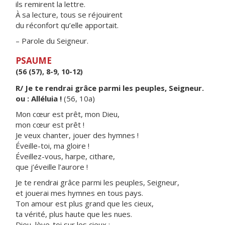
ils remirent la lettre.
À sa lecture, tous se réjouirent
du réconfort qu’elle apportait.
– Parole du Seigneur.
PSAUME
(56 (57), 8-9, 10-12)
R/ Je te rendrai grâce parmi les peuples, Seigneur.
ou : Alléluia !
(56, 10a)
Mon cœur est prêt, mon Dieu,
mon cœur est prêt !
Je veux chanter, jouer des hymnes !
Éveille-toi, ma gloire !
Éveillez-vous, harpe, cithare,
que j’éveille l’aurore !
Je te rendrai grâce parmi les peuples, Seigneur,
et jouerai mes hymnes en tous pays.
Ton amour est plus grand que les cieux,
ta vérité, plus haute que les nues.
Dieu, lève-toi sur les cieux :