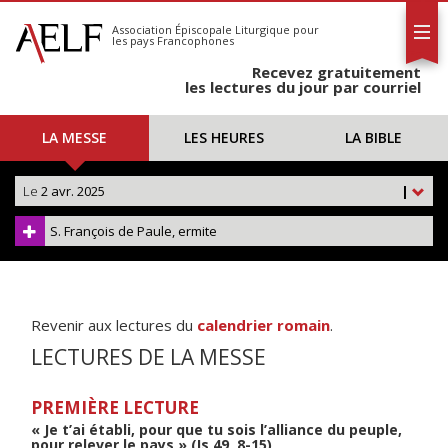
L'AELF
S'abonner
Association Épiscopale Liturgique
pour
les pays Francophones
Calendrier
Recevez gratuitement
Contact
les lectures du jour par courriel
LA MESSE
LES HEURES
LA BIBLE
Le
2 avr. 2025
|
S. François de Paule, ermite
Revenir aux lectures du
calendrier romain
.
LECTURES DE LA MESSE
PREMIÈRE LECTURE
« Je t’ai établi, pour que tu sois l’alliance du peuple,
pour relever le pays » (Is 49, 8-15)