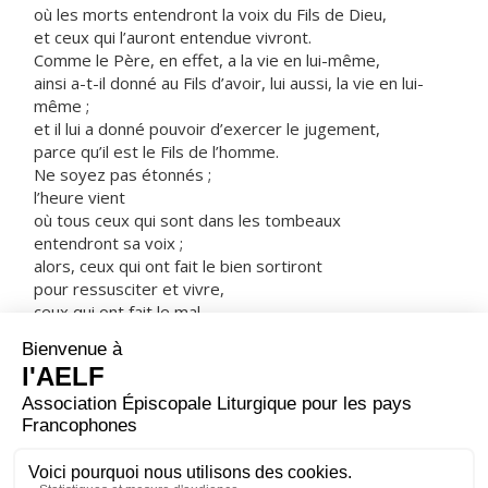
où les morts entendront la voix du Fils de Dieu,
et ceux qui l’auront entendue vivront.
Comme le Père, en effet, a la vie en lui-même,
ainsi a-t-il donné au Fils d’avoir, lui aussi, la vie en lui-
même ;
et il lui a donné pouvoir d’exercer le jugement,
parce qu’il est le Fils de l’homme.
Ne soyez pas étonnés ;
l’heure vient
où tous ceux qui sont dans les tombeaux
entendront sa voix ;
alors, ceux qui ont fait le bien sortiront
pour ressusciter et vivre,
ceux qui ont fait le mal,
pour ressusciter et être jugés.
Moi, je ne peux rien faire de moi-même ;
je rends mon jugement d’après ce que j’entends,
et mon jugement est juste,
parce que je ne cherche pas à faire ma volonté,
mais la volonté de Celui qui m’a envoyé. »