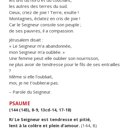
les uns du nord et du couchant,
les autres des terres du sud.
Cieux, criez de joie ! Terre, exulte !
Montagnes, éclatez en cris de joie !
Car le Seigneur console son peuple ;
de ses pauvres, il a compassion.
Jérusalem disait :
« Le Seigneur m’a abandonnée,
mon Seigneur m’a oubliée. »
Une femme peut-elle oublier son nourrisson,
ne plus avoir de tendresse pour le fils de ses entrailles
?
Même si elle l’oubliait,
moi, je ne t’oublierai pas.
– Parole du Seigneur.
PSAUME
(144 (145), 8-9, 13cd-14, 17-18)
R/ Le Seigneur est tendresse et pitié,
lent à la colère et plein d’amour.
(144, 8)