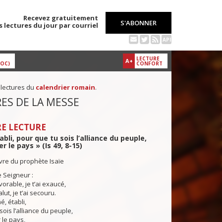
Recevez gratuitement
S'ABONNER
s lectures du jour par courriel
API
LECTURE
A+
DOC)
CONFORT
 lectures du
calendrier romain
.
ES DE LA MESSE
E LECTURE
tabli, pour que tu sois l’alliance du peuple,
r le pays » (Is 49, 8-15)
ivre du prophète Isaïe
e Seigneur :
orable, je t’ai exaucé,
lut, je t’ai secouru.
é, établi,
sois l’alliance du peuple,
 le pays,