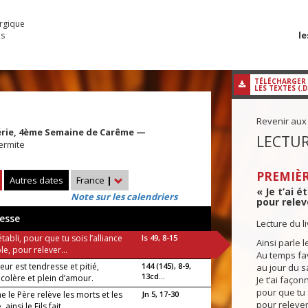
urgique
le
es
TÉLÉCHARGER
LES TEXTES (.
Revenir aux
férie, 4ème Semaine de Carême —
LECTUR
 ermite
PREMIÈR
Autres dates
France
|
« Je t’ai é
Note sur les calendriers
pour releve
esse
Lecture du l
 établi, pour que tu sois l’alliance
Is 49, 8-15
Ainsi parle l
e, pour relever...
Au temps fav
eur est tendresse et pitié,
144 (145), 8-9,
au jour du sa
13cd...
a colère et plein d’amour.
Je t’ai façonn
pour que tu 
 le Père relève les morts et les
Jn 5, 17-30
pour relever
, ainsi le Fils fait...