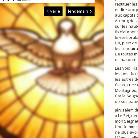
restituer le
et dire aux p
veille
lendemain
aux captifs 
Au long des r
sur les hau
Ils n’auront n
le vent brûla
Lui, plein d
les conduira
De toutes m
et ma route
Les voici : il
les uns du n
les autres d
Cieux, criez 
Montagnes, é
Car le Seign
de ses pauvr
Jérusalem dis
« Le Seigne
mon Seigneu
Une femme p
ne plus avoi
Même si elle 