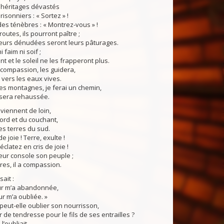
s héritages dévastés
risonniers : « Sortez » !
des ténèbres : « Montrez-vous » !
outes, ils pourront paître ;
teurs dénudées seront leurs pâturages.
i faim ni soif ;
nt et le soleil ne les frapperont plus.
e compassion, les guidera,
 vers les eaux vives.
es montagnes, je ferai un chemin,
 sera rehaussée.
s viennent de loin,
ord et du couchant,
es terres du sud.
de joie ! Terre, exulte !
clatez en cris de joie !
eur console son peuple ;
es, il a compassion.
ait :
ur m’a abandonnée,
r m’a oubliée. »
eut-elle oublier son nourrisson,
r de tendresse pour le fils de ses entrailles ?
l’oubliait,