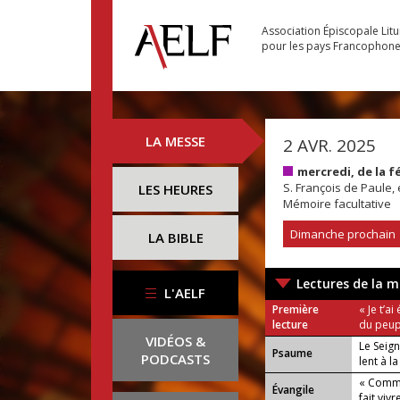
Association Épiscopale Lit
pour les pays Francophon
LA MESSE
2 AVR. 2025
mercredi, de la 
S. François de Paule,
LES HEURES
Mémoire facultative
Dimanche prochain
LA BIBLE
Lectures de la m
L'AELF
Première
« Je t’ai
lecture
du peupl
VIDÉOS &
Le Seign
Psaume
PODCASTS
lent à l
« Comme
Évangile
fait vivre