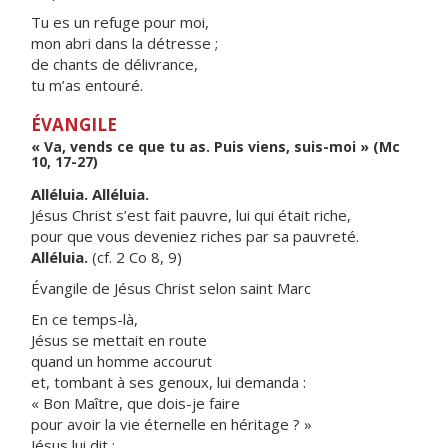
Tu es un refuge pour moi,
mon abri dans la détresse ;
de chants de délivrance,
tu m’as entouré.
ÉVANGILE
« Va, vends ce que tu as. Puis viens, suis-moi » (Mc
10, 17-27)
Alléluia. Alléluia.
Jésus Christ s’est fait pauvre, lui qui était riche,
pour que vous deveniez riches par sa pauvreté.
Alléluia.
(cf. 2 Co 8, 9)
Évangile de Jésus Christ selon saint Marc
En ce temps-là,
Jésus se mettait en route
quand un homme accourut
et, tombant à ses genoux, lui demanda :
« Bon Maître, que dois-je faire
pour avoir la vie éternelle en héritage ? »
Jésus lui dit :