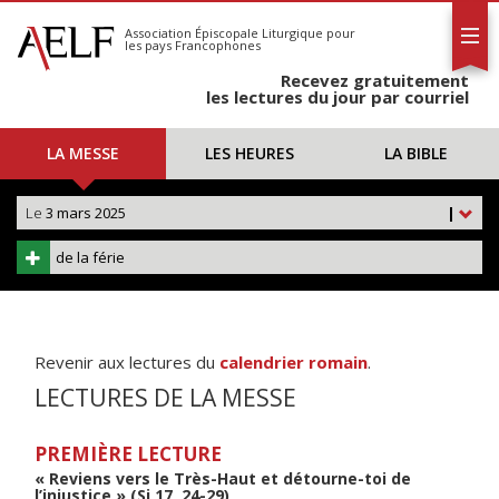
L'AELF
S'abonner
Association Épiscopale Liturgique
pour
les pays Francophones
Calendrier
Recevez gratuitement
Contact
les lectures du jour par courriel
LA MESSE
LES HEURES
LA BIBLE
Le
3 mars 2025
|
de la férie
Revenir aux lectures du
calendrier romain
.
LECTURES DE LA MESSE
PREMIÈRE LECTURE
« Reviens vers le Très-Haut et détourne-toi de
l’injustice » (Si 17, 24-29)