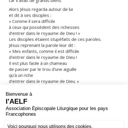
car il avait de grands biens.
Alors Jésus regarda autour de lui
et dit à ses disciples :
« Comme il sera difficile
à ceux qui possèdent des richesses
d’entrer dans le royaume de Dieu ! »
Les disciples étaient stupéfaits de ces paroles.
Jésus reprenant la parole leur dit :
« Mes enfants, comme il est difficile
d’entrer dans le royaume de Dieu !
Il est plus facile à un chameau
de passer par le trou d’une aiguille
qu’à un riche
d’entrer dans le royaume de Dieu. »
De plus en plus déconcertés,
les disciples se demandaient entre eux :
« Mais alors, qui peut être sauvé ? »
Jésus les regarde et dit :
« Pour les hommes, c’est impossible,
mais pas pour Dieu ;
car tout est possible à Dieu. »