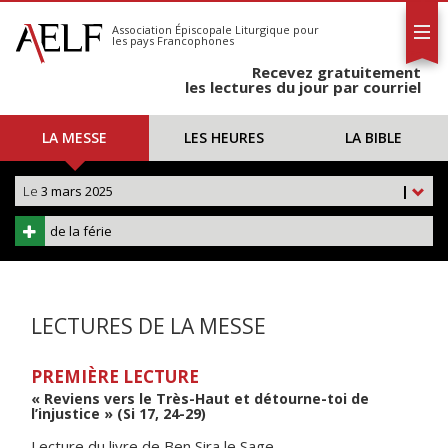
L'AELF
S'abonner
Association Épiscopale Liturgique
pour
les pays Francophones
Calendrier
Recevez gratuitement
Contact
les lectures du jour par courriel
LA MESSE
LES HEURES
LA BIBLE
Le
3 mars 2025
|
de la férie
LECTURES DE LA MESSE
PREMIÈRE LECTURE
« Reviens vers le Très-Haut et détourne-toi de
l’injustice » (Si 17, 24-29)
Lecture du livre de Ben Sira le Sage