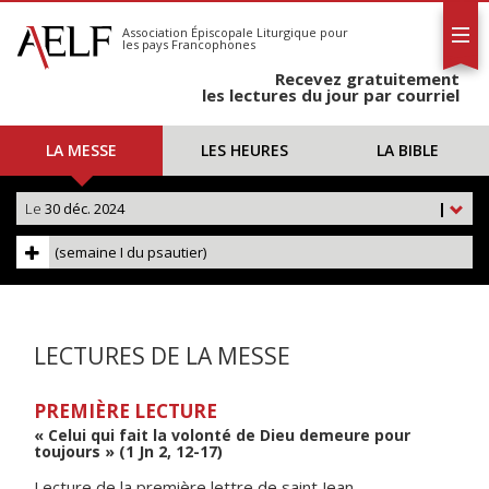
L'AELF
S'abonner
Association Épiscopale Liturgique
pour
les pays Francophones
Calendrier
Recevez gratuitement
Contact
les lectures du jour par courriel
LA MESSE
LES HEURES
LA BIBLE
Le
30 déc. 2024
|
(semaine I du psautier)
LECTURES DE LA MESSE
PREMIÈRE LECTURE
« Celui qui fait la volonté de Dieu demeure pour
toujours » (1 Jn 2, 12-17)
Lecture de la première lettre de saint Jean