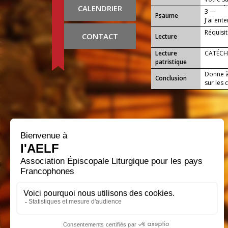
CALENDRIER
mon Fils
3 —
Psaume
J'ai ente
Réquisi
CONTACT
Lecture
Lecture
CATÉCHÈ
patristique
Donne à 
Conclusion
sur les 