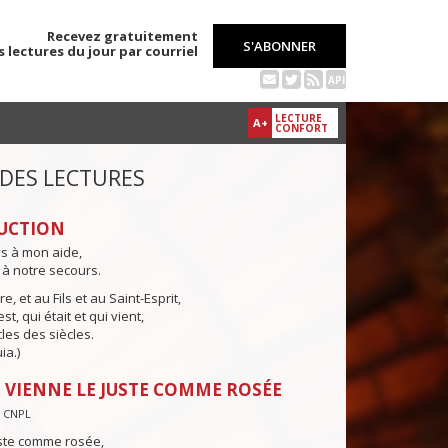
Recevez gratuitement
S'ABONNER
s lectures du jour par courriel
API
LECTURE
A+
CONFORT
 DES LECTURES
UCTION
ns à mon aide,
 à notre secours.
e, et au Fils et au Saint-Esprit,
st, qui était et qui vient,
cles des siècles.
ia.)
 VIENNE LE JUSTE COMME ROSÉE
— CNPL
uste comme rosée,