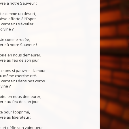
uvre à notre Sauveur :
nte comme un désert,
se offerte à l’Esprit,
erras-tu s’éveiller
divine ?
uste comme rosée,
uvre à notre Sauveur !
loire en nous demeurer,
uvre au feu de son jour :
aisons si pauvres d’amour,
eu même cherche cité.
verras-tu dans nos corps
ivine ?
loire en nous demeurer,
uvre au feu de son jour !
ce pour l’opprimé,
vre au libérateur :
mort défie son vainqueur,