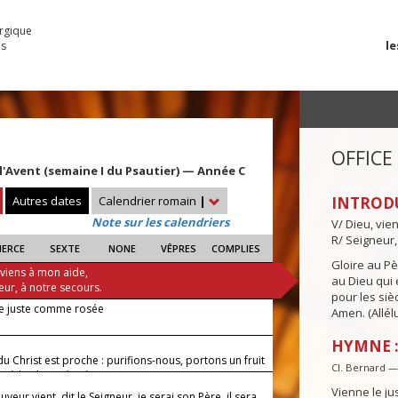
urgique
le
es
OFFICE
l'Avent (semaine I du Psautier) — Année C
Autres dates
Calendrier romain
|
INTROD
Note sur les calendriers
V/ Dieu, vie
R/ Seigneur,
IERCE
SEXTE
NONE
VÊPRES
COMPLIES
Gloire au Pèr
 viens à mon aide,
au Dieu qui e
eur, à notre secours.
pour les siè
le juste comme rosée
Amen. (Allélu
HYMNE :
du Christ est proche : purifions-nous, portons un fruit
Cl. Bernard 
ce à la gloire du Père.
Vienne le j
uveur vient, dit le Seigneur, je serai son Père, il sera