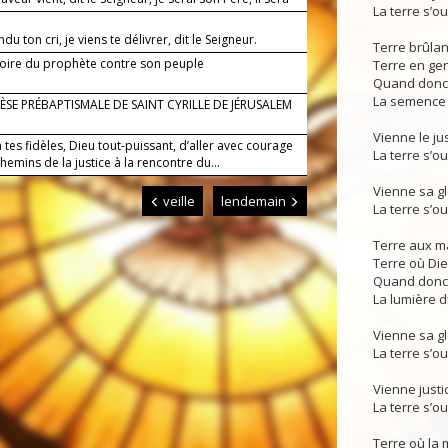
La terre s’o
.
ndu ton cri, je viens te délivrer, dit le Seigneur.
Terre brûla
toire du prophète contre son peuple
Terre en genè
Quand donc v
La semence 
SE PRÉBAPTISMALE DE SAINT CYRILLE DE JÉRUSALEM
Vienne le j
tes fidèles, Dieu tout-puissant, d’aller avec courage
La terre s’o
chemins de la justice à la rencontre du...
Vienne sa g
veille
lendemain
La terre s’o
Terre aux m
Terre où Di
Quand donc 
La lumière d
Vienne sa g
La terre s’o
Vienne justi
La terre s’ou
Terre où la 