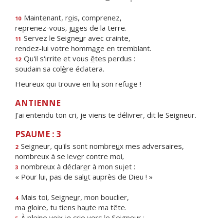
Maintenant, r
o
is, comprenez,
10
reprenez-vous, j
u
ges de la terre.
Servez le Seigne
u
r avec crainte,
11
rendez-lui votre homm
a
ge en tremblant.
Qu'il s'irrite et vous
ê
tes perdus :
12
soudain sa col
è
re éclatera.
Heureux qui trouve en lu
i
son refuge !
ANTIENNE
J'ai entendu ton cri, je viens te délivrer, dit le Seigneur.
PSAUME : 3
Seigneur, qu'ils sont nombre
u
x mes adversaires,
2
nombreux à se lev
e
r contre moi,
nombreux à déclar
e
r à mon sujet :
3
« Pour lui, pas de sal
u
t auprès de Dieu ! »
Mais toi, Seigne
u
r, mon bouclier,
4
ma gloire, tu tiens ha
u
te ma tête.
À pleine voix je cr
i
e vers le Seigneur ;