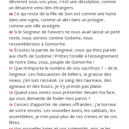
dévorent sous vos yeux, c’est une désolation, comme
un désastre venu des étrangers.
Ce qui reste de la fille de Sion est comme une hutte
08
dans une vigne, comme un abri dans un potager,
comme une ville assiégée.
Si le Seigneur de l’univers ne nous avait laissé un petit
09
reste, nous serions comme Sodome, nous
ressemblerions à Gomorrhe.
Écoutez la parole du Seigneur, vous qui êtes pareils
10
aux chefs de Sodome ! Prêtez l’oreille à l’enseignement
de notre Dieu, vous, peuple de Gomorrhe !
Que m’importe le nombre de vos sacrifices ? – dit le
11
Seigneur. Les holocaustes de béliers, la graisse des
veaux, j’en suis rassasié. Le sang des taureaux, des
agneaux et des boucs, je n’y prends pas plaisir.
Quand vous venez vous présenter devant ma face,
12
qui vous demande de fouler mes parvis ?
Cessez d’apporter de vaines offrandes ; j’ai horreur
13
de votre encens. Les nouvelles lunes, les sabbats, les
assemblées, je n’en peux plus de ces crimes et de ces
fêtes.
Vos nouvelles lunes et vos solennités, moi, je les
14