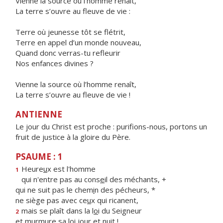
Vienne la source où l’homme renaît,
La terre s’ouvre au fleuve de vie :
Terre où jeunesse tôt se flétrit,
Terre en appel d’un monde nouveau,
Quand donc verras-tu refleurir
Nos enfances divines ?
Vienne la source où l’homme renaît,
La terre s’ouvre au fleuve de vie !
ANTIENNE
Le jour du Christ est proche : purifions-nous, portons un
fruit de justice à la gloire du Père.
PSAUME : 1
Heure
u
x est l'homme
1
qui n'entre pas au cons
e
il des méchants, +
qui ne suit pas le chem
i
n des pécheurs, *
ne siège pas avec ce
u
x qui ricanent,
mais se plaît dans la l
o
i du Seigneur
2
et murmure sa l
o
i jour et nuit !