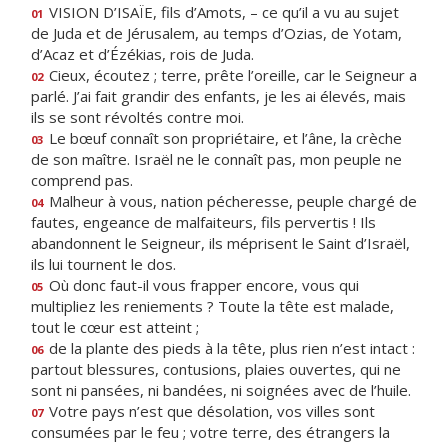
VISION D’ISAÏE, fils d’Amots, – ce qu’il a vu au sujet
01
de Juda et de Jérusalem, au temps d’Ozias, de Yotam,
d’Acaz et d’Ézékias, rois de Juda.
Cieux, écoutez ; terre, prête l’oreille, car le Seigneur a
02
parlé. J’ai fait grandir des enfants, je les ai élevés, mais
ils se sont révoltés contre moi.
Le bœuf connaît son propriétaire, et l’âne, la crèche
03
de son maître. Israël ne le connaît pas, mon peuple ne
comprend pas.
Malheur à vous, nation pécheresse, peuple chargé de
04
fautes, engeance de malfaiteurs, fils pervertis ! Ils
abandonnent le Seigneur, ils méprisent le Saint d’Israël,
ils lui tournent le dos.
Où donc faut-il vous frapper encore, vous qui
05
multipliez les reniements ? Toute la tête est malade,
tout le cœur est atteint ;
de la plante des pieds à la tête, plus rien n’est intact :
06
partout blessures, contusions, plaies ouvertes, qui ne
sont ni pansées, ni bandées, ni soignées avec de l’huile.
Votre pays n’est que désolation, vos villes sont
07
consumées par le feu ; votre terre, des étrangers la