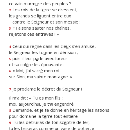
ce vain murm
u
re des peuples ?
Les rois de la t
e
rre se dressent,
2
les grands se liguent entre eux
contre le Seigne
u
r et son messie :
« Faisons saut
e
r nos chaînes,
3
rejet
o
ns ces entraves ! »
Celui qui règne dans les cie
u
x s'en amuse,
4
le Seigneur les to
u
rne en dérision ;
puis il leur p
a
rle avec fureur
5
et sa col
è
re les épouvante :
« Moi, j'ai sacr
é
mon roi
6
sur Sion, ma s
a
inte montagne. »
Je proclame le décr
e
t du Seigneur !
7
Il m'a d
i
t : « Tu es mon fils ;
moi, aujourd'hu
i
, je t'ai engendré.
Demande, et je te donne en hérit
a
ge les nations,
8
pour domaine la t
e
rre tout entière.
Tu les détruiras de ton sc
e
ptre de fer,
9
tu les briseras comme un v
a
se de potier. »