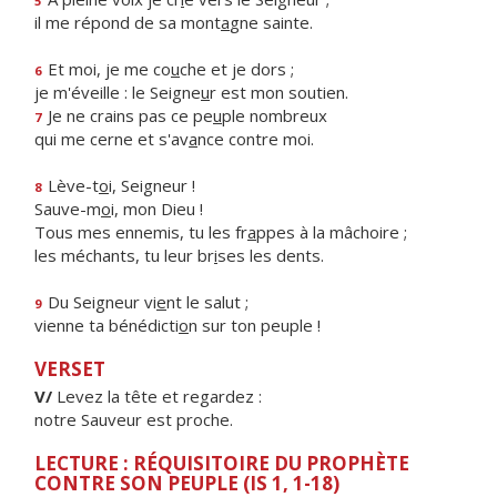
5
il me répond de sa mont
a
gne sainte.
Et moi, je me co
u
che et je dors ;
6
je m'éveille : le Seigne
u
r est mon soutien.
Je ne crains pas ce pe
u
ple nombreux
7
qui me cerne et s'av
a
nce contre moi.
Lève-t
o
i, Seigneur !
8
Sauve-m
o
i, mon Dieu !
Tous mes ennemis, tu les fr
a
ppes à la mâchoire ;
les méchants, tu leur br
i
ses les dents.
Du Seigneur vi
e
nt le salut ;
9
vienne ta bénédicti
o
n sur ton peuple !
VERSET
V/
Levez la tête et regardez :
notre Sauveur est proche.
LECTURE : RÉQUISITOIRE DU PROPHÈTE
CONTRE SON PEUPLE (IS 1, 1-18)