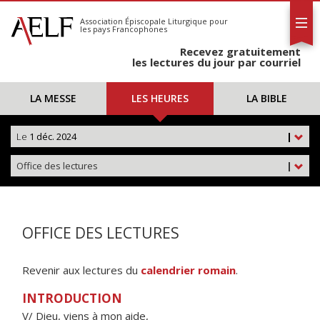
L'AELF
S'abonner
Association Épiscopale Liturgique
pour
les pays Francophones
Calendrier
Recevez gratuitement
Contact
les lectures du jour par courriel
LA MESSE
LES HEURES
LA BIBLE
Le
1 déc. 2024
|
Office des lectures
|
OFFICE DES LECTURES
Revenir aux lectures du
calendrier romain
.
INTRODUCTION
V/ Dieu, viens à mon aide,