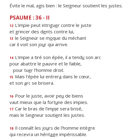
Évite le mal, agis bien : le Seigneur soutient les justes.
PSAUME : 36 - II
L'impie peut intrigu
e
r contre le juste
12
et grincer des d
e
nts contre lui,
le Seigneur se m
o
que du méchant
13
car il voit son jo
u
r qui arrive.
L'impie a tiré son épée, il a tend
u
son arc
14
pour abattre le pauvre et le faible,
pour tu
e
r l'homme droit.
Mais l'épée lui entrer
a
dans le cœur,
15
et son
a
rc se brisera.
Pour le juste, avoir pe
u
de biens
16
vaut mieux que la fort
u
ne des impies.
Car le bras de l'imp
i
e sera brisé,
17
mais le Seigneur souti
e
nt les justes.
Il connaît les jo
u
rs de l'homme intègre
18
qui recevra un hérit
a
ge impérissable.