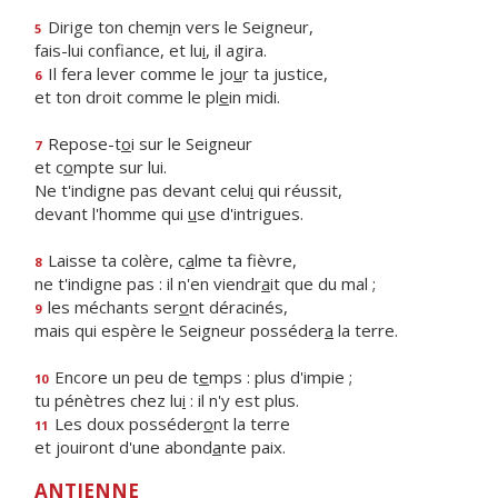
Dirige ton chem
i
n vers le Seigneur,
5
fais-lui confiance, et lu
i
, il agira.
Il fera lever comme le jo
u
r ta justice,
6
et ton droit comme le pl
e
in midi.
Repose-t
o
i sur le Seigneur
7
et c
o
mpte sur lui.
Ne t'indigne pas devant celu
i
qui réussit,
devant l'homme qui
u
se d'intrigues.
Laisse ta colère, c
a
lme ta fièvre,
8
ne t'indigne pas : il n'en viendr
a
it que du mal ;
les méchants ser
o
nt déracinés,
9
mais qui espère le Seigneur posséder
a
la terre.
Encore un peu de t
e
mps : plus d'impie ;
10
tu pénètres chez lu
i
: il n'y est plus.
Les doux posséder
o
nt la terre
11
et jouiront d'une abond
a
nte paix.
ANTIENNE