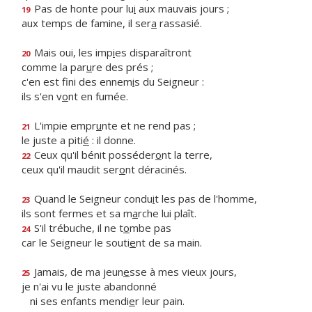
Pas de honte pour lu
i
aux mauvais jours ;
19
aux temps de famine, il ser
a
rassasié.
Mais oui, les imp
i
es disparaîtront
20
comme la par
u
re des prés ;
c'en est fini des ennem
i
s du Seigneur :
ils s'en v
o
nt en fumée.
L'impie empr
u
nte et ne rend pas ;
21
le juste a piti
é
: il donne.
Ceux qu'il bénit posséder
o
nt la terre,
22
ceux qu'il maudit ser
o
nt déracinés.
Quand le Seigneur condu
i
t les pas de l'homme,
23
ils sont fermes et sa m
a
rche lui plaît.
S'il trébuche, il ne t
o
mbe pas
24
car le Seigneur le souti
e
nt de sa main.
Jamais, de ma jeun
e
sse à mes vieux jours,
25
je n'ai vu le juste abandonné
ni ses enfants mendi
e
r leur pain.