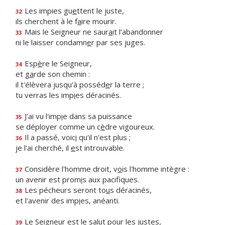
Les impies gu
e
ttent le juste,
32
ils cherchent à le f
a
ire mourir.
Mais le Seigneur ne saur
a
it l'abandonner
33
ni le laisser condamn
e
r par ses juges.
Esp
è
re le Seigneur,
34
et g
a
rde son chemin :
il t'élèvera jusqu'à posséd
e
r la terre ;
tu verras les imp
i
es déracinés.
J'ai vu l'imp
i
e dans sa puissance
35
se déployer comme un c
è
dre vigoureux.
Il a passé, voic
i
qu'il n'est plus ;
36
je l'ai cherché, il
e
st introuvable.
Considère l'homme droit, v
o
is l'homme intègre :
37
un avenir est prom
i
s aux pacifiques.
Les pécheurs seront to
u
s déracinés,
38
et l'avenir des imp
i
es, anéanti.
Le Seigneur est le sal
u
t pour les justes,
39