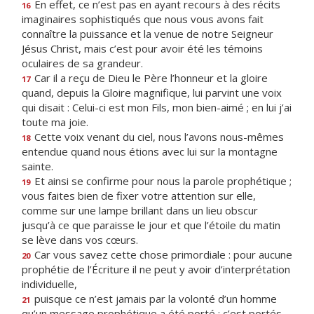
En effet, ce n’est pas en ayant recours à des récits
16
imaginaires sophistiqués que nous vous avons fait
connaître la puissance et la venue de notre Seigneur
Jésus Christ, mais c’est pour avoir été les témoins
oculaires de sa grandeur.
Car il a reçu de Dieu le Père l’honneur et la gloire
17
quand, depuis la Gloire magnifique, lui parvint une voix
qui disait : Celui-ci est mon Fils, mon bien-aimé ; en lui j’ai
toute ma joie.
Cette voix venant du ciel, nous l’avons nous-mêmes
18
entendue quand nous étions avec lui sur la montagne
sainte.
Et ainsi se confirme pour nous la parole prophétique ;
19
vous faites bien de fixer votre attention sur elle,
comme sur une lampe brillant dans un lieu obscur
jusqu’à ce que paraisse le jour et que l’étoile du matin
se lève dans vos cœurs.
Car vous savez cette chose primordiale : pour aucune
20
prophétie de l’Écriture il ne peut y avoir d’interprétation
individuelle,
puisque ce n’est jamais par la volonté d’un homme
21
qu’un message prophétique a été porté : c’est portés