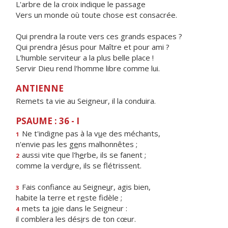
L'arbre de la croix indique le passage
Vers un monde où toute chose est consacrée.
Qui prendra la route vers ces grands espaces ?
Qui prendra Jésus pour Maître et pour ami ?
L'humble serviteur a la plus belle place !
Servir Dieu rend l'homme libre comme lui.
ANTIENNE
Remets ta vie au Seigneur, il la conduira.
PSAUME : 36 - I
Ne t'indigne pas à la v
u
e des méchants,
1
n'envie pas les g
e
ns malhonnêtes ;
aussi vite que l'h
e
rbe, ils se fanent ;
2
comme la verd
u
re, ils se flétrissent.
Fais confiance au Seigne
u
r, agis bien,
3
habite la terre et r
e
ste fidèle ;
mets ta j
o
ie dans le Seigneur :
4
il comblera les dés
i
rs de ton cœur.