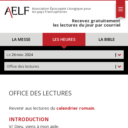
L'AELF
S'abonner
Association Épiscopale Liturgique
pour
les pays Francophones
Calendrier
Recevez gratuitement
Contact
les lectures du jour par courriel
LA MESSE
LES HEURES
LA BIBLE
Le
26 nov. 2024
|
Office des lectures
|
OFFICE DES LECTURES
Revenir aux lectures du
calendrier romain
.
INTRODUCTION
V/ Dieu, viens à mon aide,