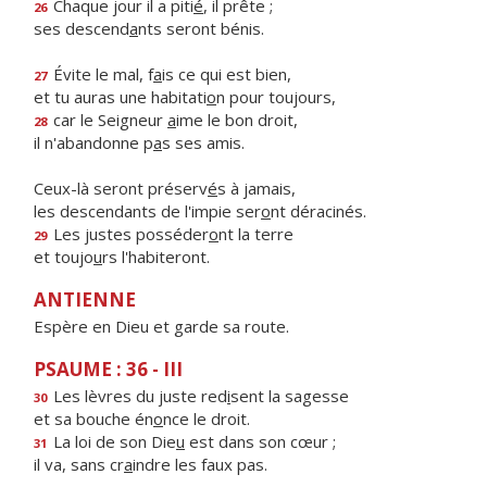
Chaque jour il a piti
é
, il prête ;
26
ses descend
a
nts seront bénis.
Évite le mal, f
a
is ce qui est bien,
27
et tu auras une habitati
o
n pour toujours,
car le Seigneur
a
ime le bon droit,
28
il n'abandonne p
a
s ses amis.
Ceux-là seront préserv
é
s à jamais,
les descendants de l'impie ser
o
nt déracinés.
Les justes posséder
o
nt la terre
29
et toujo
u
rs l'habiteront.
ANTIENNE
Espère en Dieu et garde sa route.
PSAUME : 36 - III
Les lèvres du juste red
i
sent la sagesse
30
et sa bouche én
o
nce le droit.
La loi de son Die
u
est dans son cœur ;
31
il va, sans cr
a
indre les faux pas.