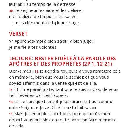
leur abri au t
e
mps de la détresse.
Le Seigneur les
a
ide et les délivre,
40
il les délivre de l'impie, il les sauve,
car ils cherchent en lu
i
leur refuge.
VERSET
V/ Apprends-moi à bien saisir, à bien juger.
Je me fie à tes volontés.
LECTURE : RESTER FIDÈLE À LA PAROLE DES
APÔTRES ET DES PROPHÈTES (2P 1, 12-21)
Bien-aimés :
Je tiendrai toujours à vous remettre cela
12
en mémoire, bien que vous le sachiez et que vous
soyez affermis dans la vérité qui est déjà là.
Et il me paraît juste, tant que je suis ici-bas, de vous
13
tenir éveillés par ces rappels,
car je sais que bientôt je partirai d’ici-bas, comme
14
notre Seigneur Jésus Christ me l’a fait savoir.
Mais je redoublerai d’efforts pour qu’après mon
15
départ vous puissiez en toute occasion faire mémoire
de cela.