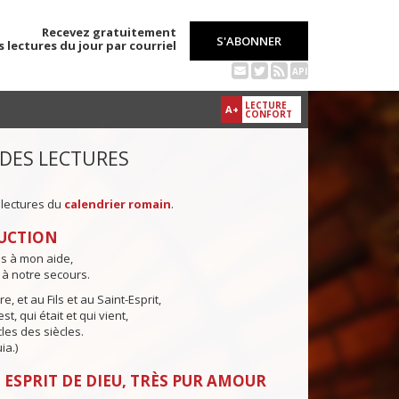
Recevez gratuitement
S'ABONNER
s lectures du jour par courriel
API
LECTURE
A+
CONFORT
 DES LECTURES
 lectures du
calendrier romain
.
UCTION
ns à mon aide,
 à notre secours.
e, et au Fils et au Saint-Esprit,
st, qui était et qui vient,
cles des siècles.
ia.)
 ESPRIT DE DIEU, TRÈS PUR AMOUR