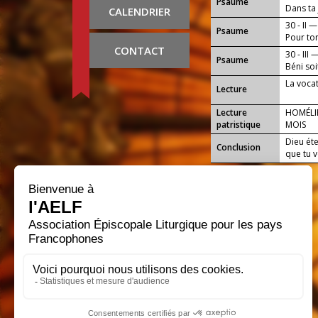
Psaume
Dans ta 
CALENDRIER
30 - II —
Psaume
Pour ton
CONTACT
30 - III 
Psaume
Béni soi
!
La voca
Lecture
Lecture
HOMÉLI
patristique
MOIS
Dieu éte
Conclusion
que tu v