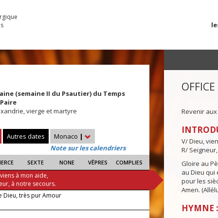
urgique
le
es
OFFICE
aine (semaine II du Psautier) du Temps
Paire
xandrie, vierge et martyre
Revenir aux
INTROD
Autres dates
Monaco
|
V/ Dieu, vie
Note sur les calendriers
R/ Seigneur,
IERCE
SEXTE
NONE
VÊPRES
COMPLIES
Gloire au Pèr
au Dieu qui e
 viens à mon aide,
pour les siè
eur, à notre secours.
Amen. (Allélu
de Dieu, très pur Amour
HYMNE :