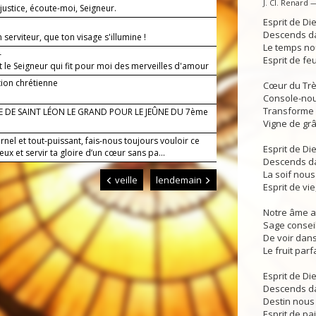
J. Cl. Renard 
justice, écoute-moi, Seigneur.
Esprit de Di
Descends da
 serviteur, que ton visage s'illumine !
Le temps nou
—
Esprit de feu
t le Seigneur qui fit pour moi des merveilles d'amour
tion chrétienne
Cœur du Très
Console-nou
Transforme a
E DE SAINT LÉON LE GRAND POUR LE JEÛNE DU 7ème
Vigne de grâc
rnel et tout-puissant, fais-nous toujours vouloir ce
Esprit de Di
eux et servir ta gloire d’un cœur sans pa...
Descends da
La soif nous
veille
lendemain
Esprit de vie
Notre âme at
Sage conseil,
De voir dans
Le fruit parf
Esprit de Di
Descends da
Destin nous 
Esprit de pai