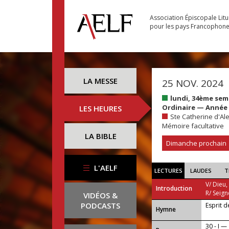
Association Épiscopale Lit
pour les pays Francophon
LA MESSE
25 NOV. 2024
lundi, 34ème sem
Ordinaire — Année 
LES HEURES
Ste Catherine d'Ale
Mémoire facultative
LA BIBLE
Dimanche prochain
L'AELF
LECTURES
LAUDES
T
V/ Dieu,
Introduction
R/ Seign
VIDÉOS &
PODCASTS
Esprit 
...
Hymne
30 - I —