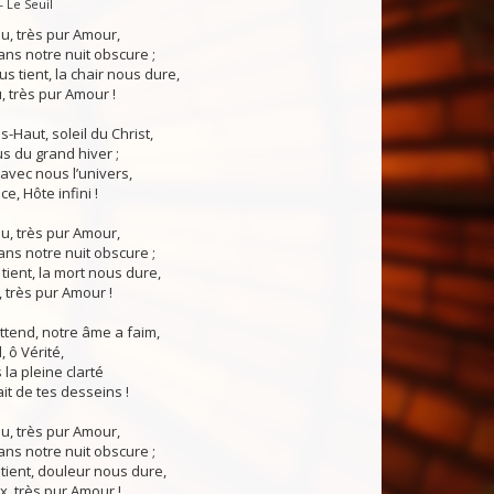
— Le Seuil
eu, très pur Amour,
ns notre nuit obscure ;
s tient, la chair nous dure,
, très pur Amour !
-Haut, soleil du Christ,
s du grand hiver ;
vec nous l’univers,
e, Hôte infini !
eu, très pur Amour,
ns notre nuit obscure ;
 tient, la mort nous dure,
, très pur Amour !
tend, notre âme a faim,
 ô Vérité,
 la pleine clarté
ait de tes desseins !
eu, très pur Amour,
ns notre nuit obscure ;
tient, douleur nous dure,
x, très pur Amour !