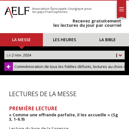
L'AELF
S'abonner
Association Épiscopale Liturgique
pour
les pays Francophones
Calendrier
Recevez gratuitement
Contact
les lectures du jour par courriel
LA MESSE
LES HEURES
LA BIBLE
Le
2 nov. 2024
|
Commémoration de tous les fidèles défunts, lectures au choix dans
LECTURES DE LA MESSE
PREMIÈRE LECTURE
« Comme une offrande parfaite, il les accueille » (Sg
3, 1-6.9)
Lecture du livre de la Sagesse