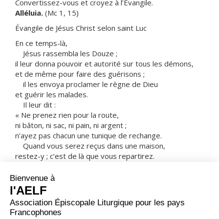
Convertissez-vous et croyez à l’Évangile.
Alléluia.
(Mc 1, 15)
Évangile de Jésus Christ selon saint Luc
En ce temps-là,
Jésus rassembla les Douze ;
il leur donna pouvoir et autorité sur tous les démons,
et de même pour faire des guérisons ;
il les envoya proclamer le règne de Dieu
et guérir les malades.
Il leur dit :
« Ne prenez rien pour la route,
ni bâton, ni sac, ni pain, ni argent ;
n’ayez pas chacun une tunique de rechange.
Quand vous serez reçus dans une maison,
restez-y ; c’est de là que vous repartirez.
Et si les gens ne vous accueillent pas,
sortez de la ville et secouez la poussière de vos pieds :
ce sera un témoignage contre eux. »
Ils partirent
et ils allaient de village en village,
annonçant la Bonne Nouvelle