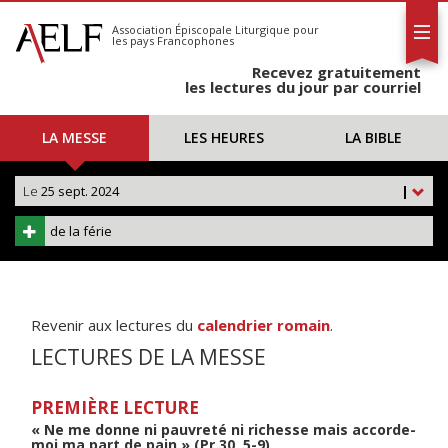
L'AELF
S'abonner
Association Épiscopale Liturgique
pour
les pays Francophones
Calendrier
Recevez gratuitement
Contact
les lectures du jour par courriel
LA MESSE
LES HEURES
LA BIBLE
Le
25 sept. 2024
|
de la férie
Revenir aux lectures du
calendrier romain
.
LECTURES DE LA MESSE
PREMIÈRE LECTURE
« Ne me donne ni pauvreté ni richesse mais accorde-
moi ma part de pain » (Pr 30, 5-9)