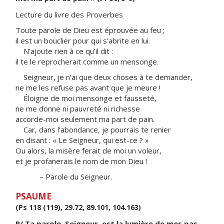
Lecture du livre des Proverbes
Toute parole de Dieu est éprouvée au feu ;
il est un bouclier pour qui s’abrite en lui.
N’ajoute rien à ce qu’il dit :
il te le reprocherait comme un mensonge.
Seigneur, je n’ai que deux choses à te demander,
ne me les refuse pas avant que je meure !
Éloigne de moi mensonge et fausseté,
ne me donne ni pauvreté ni richesse
accorde-moi seulement ma part de pain.
Car, dans l’abondance, je pourrais te renier
en disant : « Le Seigneur, qui est-ce ? »
Ou alors, la misère ferait de moi un voleur,
et je profanerais le nom de mon Dieu !
– Parole du Seigneur.
PSAUME
(Ps 118 (119), 29.72, 89.101, 104.163)
R/ Ta parole, Seigneur, est la lumière de mes pas.