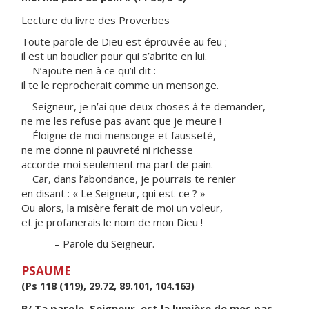
Lecture du livre des Proverbes
Toute parole de Dieu est éprouvée au feu ;
il est un bouclier pour qui s’abrite en lui.
N’ajoute rien à ce qu’il dit :
il te le reprocherait comme un mensonge.
Seigneur, je n’ai que deux choses à te demander,
ne me les refuse pas avant que je meure !
Éloigne de moi mensonge et fausseté,
ne me donne ni pauvreté ni richesse
accorde-moi seulement ma part de pain.
Car, dans l’abondance, je pourrais te renier
en disant : « Le Seigneur, qui est-ce ? »
Ou alors, la misère ferait de moi un voleur,
et je profanerais le nom de mon Dieu !
– Parole du Seigneur.
PSAUME
(Ps 118 (119), 29.72, 89.101, 104.163)
R/ Ta parole, Seigneur, est la lumière de mes pas.