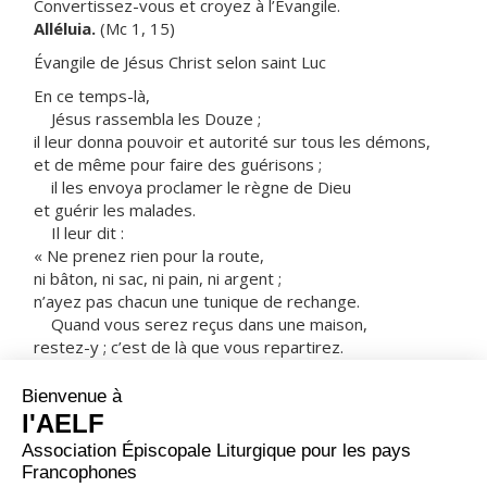
Convertissez-vous et croyez à l’Évangile.
Alléluia.
(Mc 1, 15)
Évangile de Jésus Christ selon saint Luc
En ce temps-là,
Jésus rassembla les Douze ;
il leur donna pouvoir et autorité sur tous les démons,
et de même pour faire des guérisons ;
il les envoya proclamer le règne de Dieu
et guérir les malades.
Il leur dit :
« Ne prenez rien pour la route,
ni bâton, ni sac, ni pain, ni argent ;
n’ayez pas chacun une tunique de rechange.
Quand vous serez reçus dans une maison,
restez-y ; c’est de là que vous repartirez.
Et si les gens ne vous accueillent pas,
sortez de la ville et secouez la poussière de vos pieds :
ce sera un témoignage contre eux. »
Ils partirent
et ils allaient de village en village,
annonçant la Bonne Nouvelle