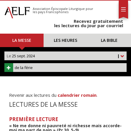
L'AELF
S'abonner
Association Épiscopale Liturgique
pour
les pays Francophones
Calendrier
Recevez gratuitement
Contact
les lectures du jour par courriel
LA MESSE
LES HEURES
LA BIBLE
Le
25 sept. 2024
|
de la férie
Revenir aux lectures du
calendrier romain
.
LECTURES DE LA MESSE
PREMIÈRE LECTURE
« Ne me donne ni pauvreté ni richesse mais accorde-
moi ma part de pain » (Pr 30, 5-9)