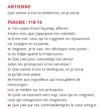
ANTIENNE
Que vienne à moi ta tendresse, et je vivrai.
PSAUME : 118-10
Tes mains m’ont façonn
é
, affermi ;
73
éclaire-moi, que j’appr
e
nne tes volontés.
À me voir, ceux qui te cr
a
ignent se réjouissent,
74
car j’esp
è
re en ta parole.
Seigneur, je le sais, tes décisi
o
ns sont justes ;
75
tu es fid
è
le quand tu m’éprouves.
Que j’aie pour consolati
o
n ton amour
76
selon tes prom
e
sses à ton serviteur !
Que vienne à moi ta tendr
e
sse, et je vivrai :
77
ta l
o
i fait mon plaisir.
Honte aux orgueilleux qui m’acc
a
blent de
78
mensonges ;
moi, je méd
i
te sur tes préceptes.
Qu’ils se tournent vers m
o
i, ceux qui te craignent,
79
ceux qui conn
a
issent tes exigences.
Que j’aie par tes commandem
e
nts le cœur intègre :
80