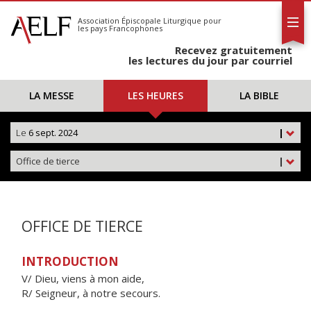
L'AELF
S'abonner
Association Épiscopale Liturgique
pour
les pays Francophones
Calendrier
Recevez gratuitement
Contact
les lectures du jour par courriel
LA MESSE
LES HEURES
LA BIBLE
Le
6 sept. 2024
|
Office de tierce
|
OFFICE DE TIERCE
INTRODUCTION
V/ Dieu, viens à mon aide,
R/ Seigneur, à notre secours.