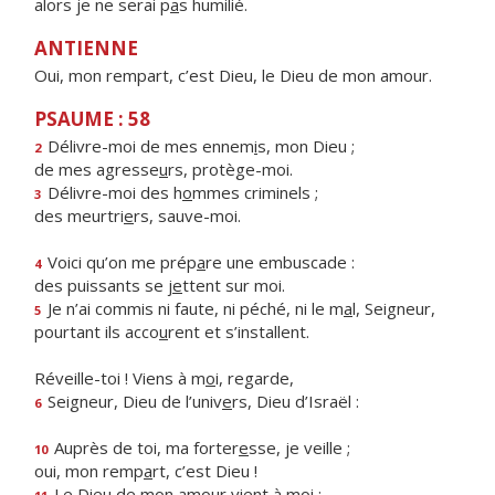
alors je ne serai p
a
s humilié.
ANTIENNE
Oui, mon rempart, c’est Dieu, le Dieu de mon amour.
PSAUME : 58
Délivre-moi de mes ennem
i
s, mon Dieu ;
2
de mes agresse
u
rs, protège-moi.
Délivre-moi des h
o
mmes criminels ;
3
des meurtri
e
rs, sauve-moi.
Voici qu’on me prép
a
re une embuscade :
4
des puissants se j
e
ttent sur moi.
Je n’ai commis ni faute, ni péché, ni le m
a
l, Seigneur,
5
pourtant ils acco
u
rent et s’installent.
Réveille-toi ! Viens à m
o
i, regarde,
Seigneur, Dieu de l’univ
e
rs, Dieu d’Israël :
6
Auprès de toi, ma forter
e
sse, je veille ;
10
oui, mon remp
a
rt, c’est Dieu !
Le Dieu de mon amo
u
r vient à moi :