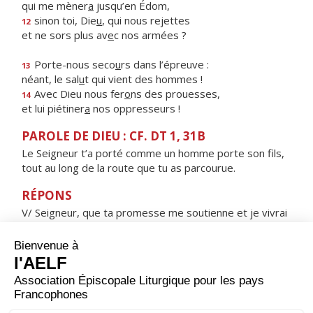
qui me mèner
a
jusqu’en Édom,
sinon toi, Die
u
, qui nous rejettes
12
et ne sors plus av
e
c nos armées ?
Porte-nous seco
u
rs dans l’épreuve :
13
néant, le sal
u
t qui vient des hommes !
Avec Dieu nous fer
o
ns des prouesses,
14
et lui piétiner
a
nos oppresseurs !
PAROLE DE DIEU : CF. DT 1, 31B
Le Seigneur t’a porté comme un homme porte son fils,
tout au long de la route que tu as parcourue.
RÉPONS
V/ Seigneur, que ta promesse me soutienne et je vivrai
:
ne déçois pas mon attente.
ORAISON
Nous te supplions instamment, Seigneur Jésus, à l'heure
où tu fus conduit à la croix pour le salut du monde :