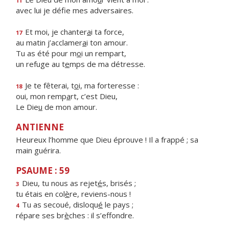
11
avec lui je déf
e mes adversaires.
Et moi, je chanter
a
i ta force,
17
au matin j’acclamer
a
i ton amour.
Tu as été pour m
o
i un rempart,
un refuge au t
e
mps de ma détresse.
Je te fêterai, t
o
i, ma forteresse :
18
oui, mon remp
a
rt, c’est Dieu,
Le Die
u
de mon amour.
ANTIENNE
Heureux l’homme que Dieu éprouve ! Il a frappé ; sa
main guérira.
PSAUME : 59
Dieu, tu nous as rejet
é
s, brisés ;
3
tu étais en col
è
re, reviens-nous !
Tu as secoué, disloqu
é
le pays ;
4
répare ses br
è
ches : il s’effondre.