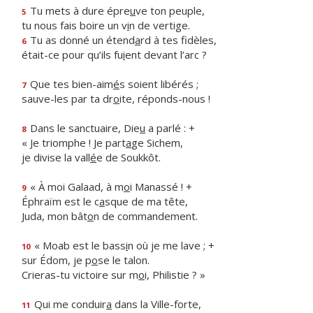
Tu mets à dure épre
u
ve ton peuple,
5
tu nous fais boire un v
i
n de vertige.
Tu as donné un étend
a
rd à tes fidèles,
6
était-ce pour qu’ils fu
i
ent devant l’arc ?
Que tes bien-aim
é
s soient libérés ;
7
sauve-les par ta dr
o
ite, réponds-nous !
Dans le sanctuaire, Die
u
a parlé : +
8
« Je triomphe ! Je part
a
ge Sichem,
je divise la vall
é
e de Soukkôt.
« À moi Galaad, à m
o
i Manassé ! +
9
Éphraïm est le c
a
sque de ma tête,
Juda, mon bât
o
n de commandement.
« Moab est le bass
i
n où je me lave ; +
10
sur Édom, je p
o
se le talon.
Crieras-tu victoire sur m
o
i, Philistie ? »
Qui me conduir
a
dans la Ville-forte,
11