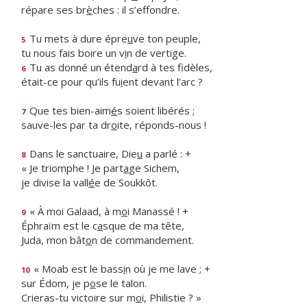
répare ses br
è
ches : il s’effondre.
Tu mets à dure épre
u
ve ton peuple,
5
tu nous fais boire un v
i
n de vertige.
Tu as donné un étend
a
rd à tes fidèles,
6
était-ce pour qu’ils fu
i
ent devant l’arc ?
Que tes bien-aim
é
s soient libérés ;
7
sauve-les par ta dr
o
ite, réponds-nous !
Dans le sanctuaire, Die
u
a parlé : +
8
« Je triomphe ! Je part
a
ge Sichem,
je divise la vall
é
e de Soukkôt.
« À moi Galaad, à m
o
i Manassé ! +
9
Éphraïm est le c
a
sque de ma tête,
Juda, mon bât
o
n de commandement.
« Moab est le bass
i
n où je me lave ; +
10
sur Édom, je p
o
se le talon.
Crieras-tu victoire sur m
o
i, Philistie ? »