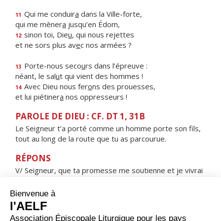
Qui me conduir
a
dans la Ville-forte,
11
qui me mèner
a
jusqu’en Édom,
sinon toi, Die
u
, qui nous rejettes
12
et ne sors plus av
e
c nos armées ?
Porte-nous seco
u
rs dans l’épreuve :
13
néant, le sal
u
t qui vient des hommes !
Avec Dieu nous fer
o
ns des prouesses,
14
et lui piétiner
a
nos oppresseurs !
PAROLE DE DIEU : CF. DT 1, 31B
Le Seigneur t’a porté comme un homme porte son fils,
tout au long de la route que tu as parcourue.
RÉPONS
V/ Seigneur, que ta promesse me soutienne et je vivrai
:
ne déçois pas mon attente.
ORAISON