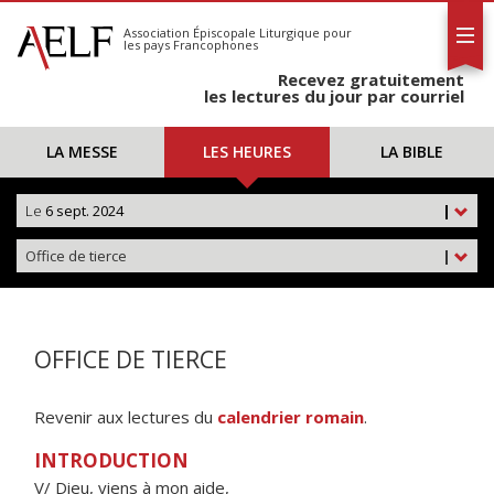
L'AELF
S'abonner
Association Épiscopale Liturgique
pour
les pays Francophones
Calendrier
Recevez gratuitement
Contact
les lectures du jour par courriel
LA MESSE
LES HEURES
LA BIBLE
Le
6 sept. 2024
|
Office de tierce
|
OFFICE DE TIERCE
Revenir aux lectures du
calendrier romain
.
INTRODUCTION
V/ Dieu, viens à mon aide,