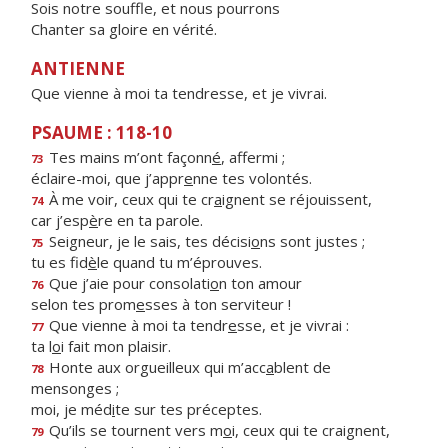
Sois notre souffle, et nous pourrons
Chanter sa gloire en vérité.
ANTIENNE
Que vienne à moi ta tendresse, et je vivrai.
PSAUME : 118-10
Tes mains m’ont façonn
é
, affermi ;
73
éclaire-moi, que j’appr
e
nne tes volontés.
À me voir, ceux qui te cr
a
ignent se réjouissent,
74
car j’esp
è
re en ta parole.
Seigneur, je le sais, tes décisi
o
ns sont justes ;
75
tu es fid
è
le quand tu m’éprouves.
Que j’aie pour consolati
o
n ton amour
76
selon tes prom
e
sses à ton serviteur !
Que vienne à moi ta tendr
e
sse, et je vivrai :
77
ta l
o
i fait mon plaisir.
Honte aux orgueilleux qui m’acc
a
blent de
78
mensonges ;
moi, je méd
i
te sur tes préceptes.
Qu’ils se tournent vers m
o
i, ceux qui te craignent,
79