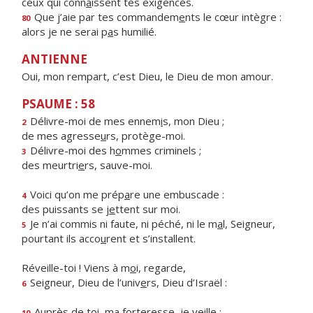
ceux qui conn
a
issent tes exigences.
Que j’aie par tes commandem
e
nts le cœur intègre :
80
alors je ne serai p
a
s humilié.
ANTIENNE
Oui, mon rempart, c’est Dieu, le Dieu de mon amour.
PSAUME : 58
Délivre-moi de mes ennem
i
s, mon Dieu ;
2
de mes agresse
u
rs, protège-moi.
Délivre-moi des h
o
mmes criminels ;
3
des meurtri
e
rs, sauve-moi.
Voici qu’on me prép
a
re une embuscade :
4
des puissants se j
e
ttent sur moi.
Je n’ai commis ni faute, ni péché, ni le m
a
l, Seigneur,
5
pourtant ils acco
u
rent et s’installent.
Réveille-toi ! Viens à m
o
i, regarde,
Seigneur, Dieu de l’univ
e
rs, Dieu d’Israël :
6
Auprès de toi, ma forter
e
sse, je veille ;
10