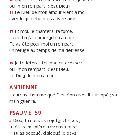
oui, mon remp
a
rt, c’est Dieu !
Le Dieu de mon amo
u
r vient à moi :
11
avec lui je déf
e mes adversaires.
Et moi, je chanter
a
i ta force,
17
au matin j’acclamer
a
i ton amour.
Tu as été pour m
o
i un rempart,
un refuge au t
e
mps de ma détresse.
Je te fêterai, t
o
i, ma forteresse :
18
oui, mon remp
a
rt, c’est Dieu,
Le Die
u
de mon amour.
ANTIENNE
Heureux l’homme que Dieu éprouve ! Il a frappé ; sa
main guérira.
PSAUME : 59
Dieu, tu nous as rejet
é
s, brisés ;
3
tu étais en col
è
re, reviens-nous !
Tu as secoué, disloqu
é
le pays ;
4