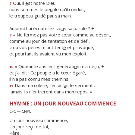
Oui, il
e
st notre Dieu ; +
7
nous sommes le pe
u
ple qu'il conduit,
le troupeau guid
é
par sa main.
Aujourd'hui écouterez-vo
u
s sa parole ? +
« Ne fermez pas votre cœ
u
r comme au désert,
8
comme au jour de tentati
o
n et de défi,
où vos pères m'ont tent
é
et provoqué,
9
et pourtant ils avaient v
u
mon exploit.
« Quarante ans leur générati
o
n m'a déçu, +
10
et j'ai dit : Ce peuple a le cœ
u
r égaré,
il n'a pas conn
u
mes chemins.
Dans ma colère, j'en ai f
a
it le serment :
11
Jamais ils n'entrer
o
nt dans mon repos. »
HYMNE : UN JOUR NOUVEAU COMMENCE
CFC — CNPL
Un jour nouveau commence,
Un jour reçu de toi,
Père,