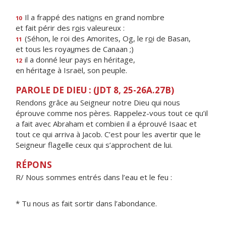
Il a frappé des nati
o
ns en grand nombre
10
et fait périr des r
o
is valeureux :
(Séhon, le roi des Amorites, Og, le r
o
i de Basan,
11
et tous les roya
u
mes de Canaan ;)
il a donné leur pays en héritage,
12
en héritage à Israël, son peuple.
PAROLE DE DIEU : (JDT 8, 25-26A.27B)
Rendons grâce au Seigneur notre Dieu qui nous
éprouve comme nos pères. Rappelez-vous tout ce qu’il
a fait avec Abraham et combien il a éprouvé Isaac et
tout ce qui arriva à Jacob. C’est pour les avertir que le
Seigneur flagelle ceux qui s’approchent de lui.
RÉPONS
R/ Nous sommes entrés dans l’eau et le feu :
* Tu nous as fait sortir dans l’abondance.