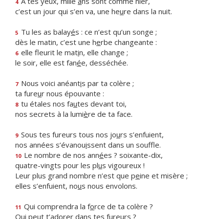
À tes yeux, mille
a
ns sont comme hier,
4
c’est un jour qui s’en va, une he
u
re dans la nuit.
Tu les as balay
é
s : ce n’est qu’un songe ;
5
dès le matin, c’est une h
e
rbe changeante :
elle fleurit le mat
i
n, elle change ;
6
le soir, elle est fan
é
e, desséchée.
Nous voici anéant
i
s par ta colère ;
7
ta fure
u
r nous épouvante :
tu étales nos fa
u
tes devant toi,
8
nos secrets à la lumi
è
re de ta face.
Sous tes fureurs tous nos jo
u
rs s’enfuient,
9
nos années s’évanou
i
ssent dans un souffle.
Le nombre de nos ann
é
es ? soixante-dix,
10
quatre-vingts pour les pl
u
s vigoureux !
Leur plus grand nombre n’est que p
e
ine et misère ;
elles s’enfuient, no
u
s nous envolons.
Qui comprendra la f
o
rce de ta colère ?
11
Qui peut t’ador
e
r dans tes fureurs ?