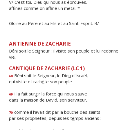
V/ C’est toi, Dieu qui nous as éprouvés,
affinés comme on affine un métal. *
Gloire au Père et au Fils et au Saint-Esprit. R/
ANTIENNE DE ZACHARIE
Béni soit le Seigneur : il visite son peuple et lui redonne
vie.
CANTIQUE DE ZACHARIE (LC 1)
Béni soit le Seigneur, le Die
u
d'Israël,
68
qui visite et rach
è
te son peuple.
Il a fait surgir la f
o
rce qui nous sauve
69
dans la maison de Dav
i
d, son serviteur,
comme il l'avait dit par la bo
u
che des saints,
70
par ses prophètes, depuis les t
e
mps anciens :