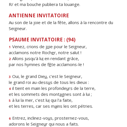
R/ et ma bouche publiera ta louange.
ANTIENNE INVITATOIRE
Au son de la joie et de la fête, allons à la rencontre du
Seigneur.
PSAUME INVITATOIRE : (94)
Venez, crions de j
o
ie pour le Seigneur,
1
acclamons notre Roch
e
r, notre salut !
Allons jusqu'à lu
i
en rendant grâce,
2
par nos hymnes de f
ê
te acclamons-le !
Oui, le grand Die
u
, c'est le Seigneur,
3
le grand roi au-dess
u
s de tous les dieux :
il tient en main les profonde
u
rs de la terre,
4
et les sommets des mont
a
gnes sont à lui ;
à lui la mer, c'est lu
i
qui l'a faite,
5
et les terres, car ses m
a
ins les ont pétries.
Entrez, inclinez-vo
u
s, prosternez-vous,
6
adorons le Seigne
u
r qui nous a faits.