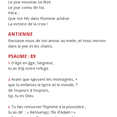
Le jour nouveau se lève
Le jour connu de toi,
Père ;
Que ton Fils dans l’homme achève
La victoire de la croix !
ANTIENNE
Rassasie-nous de ton amour au matin, et nous vivrons
dans la joie et les chants.
PSAUME : 89
D’âge en
â
ge, Seigneur,
1
tu as ét
é
notre refuge.
Avant que n
a
issent les montagnes, +
2
que tu enfantes la t
e
rre et le monde, *
de toujours à toujours,
t
o
i, tu es Dieu.
Tu fais retourner l’h
o
mme à la poussière ;
3
tu as dit : « Retourn
e
z, fils d’Adam ! »