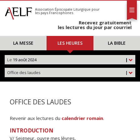
L'AELF
S'abonner
Association Épiscopale Liturgique
pour
les pays Francophones
Calendrier
Recevez gratuitement
Contact
les lectures du jour par courriel
LA MESSE
LES HEURES
LA BIBLE
Le
19 août 2024
|
Office des laudes
|
OFFICE DES LAUDES
Revenir aux lectures du
calendrier romain
.
INTRODUCTION
V/ Seigneur, ouvre mes lèvres,