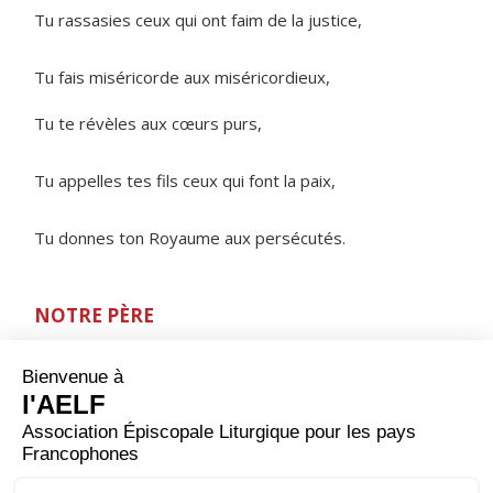
Tu rassasies ceux qui ont faim de la justice,
Tu fais miséricorde aux miséricordieux,
Tu te révèles aux cœurs purs,
Tu appelles tes fils ceux qui font la paix,
Tu donnes ton Royaume aux persécutés.
NOTRE PÈRE
ORAISON
Tu demandes à l'humanité, Dieu créateur, de se
perfectionner de jour en jour et d'achever par son
travail l'œuvre immense de la création ; aide-nous à
faire que tous les hommes aient des conditions de
travail qui respectent leur dignité : qu'en s'efforçant