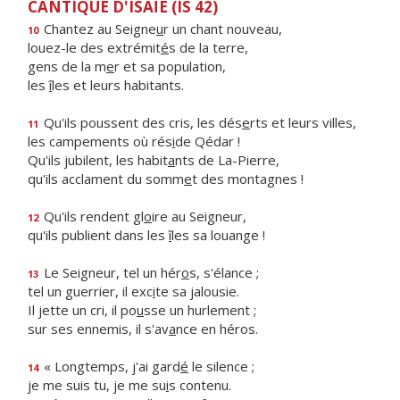
CANTIQUE D'ISAÏE (IS 42)
Chantez au Seigne
u
r un chant nouveau,
10
louez-le des extrémit
é
s de la terre,
gens de la m
e
r et sa population,
les
î
les et leurs habitants.
Qu'ils poussent des cris, les dés
e
rts et leurs villes,
11
les campements où rés
i
de Qédar !
Qu'ils jubilent, les habit
a
nts de La-Pierre,
qu'ils acclament du somm
e
t des montagnes !
Qu'ils rendent gl
o
ire au Seigneur,
12
qu'ils publient dans les
î
les sa louange !
Le Seigneur, tel un hér
o
s, s'élance ;
13
tel un guerrier, il exc
i
te sa jalousie.
Il jette un cri, il po
u
sse un hurlement ;
sur ses ennemis, il s'av
a
nce en héros.
« Longtemps, j'ai gard
é
le silence ;
14
je me suis tu, je me su
i
s contenu.