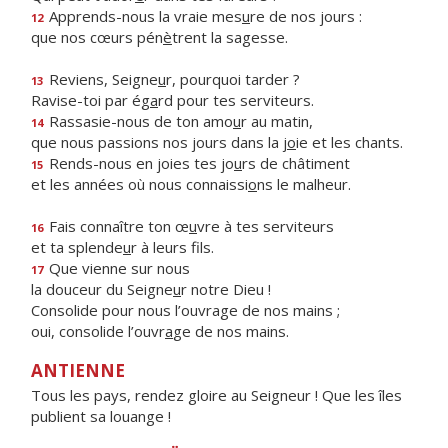
Apprends-nous la vraie mes
u
re de nos jours :
12
que nos cœurs pén
è
trent la sagesse.
Reviens, Seigne
u
r, pourquoi tarder ?
13
Ravise-toi par ég
a
rd pour tes serviteurs.
Rassasie-nous de ton amo
u
r au matin,
14
que nous passions nos jours dans la j
o
ie et les chants.
Rends-nous en joies tes jo
u
rs de châtiment
15
et les années où nous connaissi
o
ns le malheur.
Fais connaître ton œ
u
vre à tes serviteurs
16
et ta splende
u
r à leurs fils.
Que vienne sur nous
17
la douceur du Seigne
u
r notre Dieu !
Consolide pour nous l’ouvrage de nos mains ;
oui, consolide l’ouvr
a
ge de nos mains.
ANTIENNE
Tous les pays, rendez gloire au Seigneur ! Que les îles
publient sa louange !