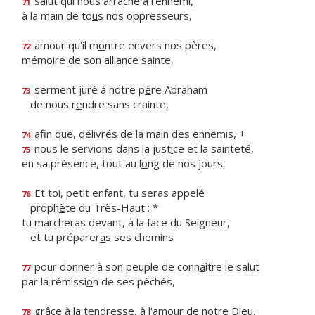
salut qui nous arr
a
che à l'ennemi,
71
à la main de to
u
s nos oppresseurs,
amour qu'il m
o
ntre envers nos pères,
72
mémoire de son alli
a
nce sainte,
serment juré à notre p
è
re Abraham
73
de nous r
e
ndre sans crainte,
afin que, délivrés de la m
a
in des ennemis, +
74
nous le servions dans la just
i
ce et la sainteté,
75
en sa présence, tout au l
o
ng de nos jours.
Et toi, petit enfant, tu seras appelé
76
proph
è
te du Très-Haut : *
tu marcheras devant, à la face du Seigneur,
et tu préparer
a
s ses chemins
pour donner à son peuple de conn
a
ître le salut
77
par la rémissi
o
n de ses péchés,
grâce à la tendresse, à l'amo
u
r de notre Dieu,
78