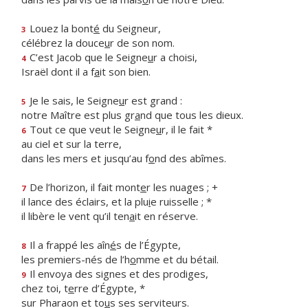
Louez la bont
é
du Seigneur,
3
célébrez la douce
u
r de son nom.
C’est Jacob que le Seigne
u
r a choisi,
4
Israël dont il a f
a
it son bien.
Je le sais, le Seigne
u
r est grand :
5
notre Maître est plus gr
a
nd que tous les dieux.
Tout ce que veut le Seigne
u
r, il le fait *
6
au ciel et sur la terre,
dans les mers et jusqu’au f
o
nd des abîmes.
De l’horizon, il fait mont
e
r les nuages ; +
7
il lance des éclairs, et la plu
i
e ruisselle ; *
il libère le vent qu’il ten
a
it en réserve.
Il a frappé les aîn
é
s de l’Égypte,
8
les premiers-nés de l’h
o
mme et du bétail.
Il envoya des signes et des prodiges,
9
chez toi, t
e
rre d’Égypte, *
sur Pharaon et to
u
s ses serviteurs.