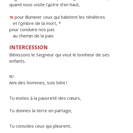
quand nous visite l'
a
stre d'en haut,
pour illuminer ceux qui habitent les ténèbres
79
et l'
o
mbre de la mort, *
pour conduire nos pas
au chem
i
n de la paix.
INTERCESSION
Bénissons le Seigneur qui veut le bonheur de ses
enfants.
R/
Ami des hommes, sois béni !
Tu invites à la pauvreté des cœurs,
Tu donnes la terre en partage,
Tu consoles ceux qui pleurent,