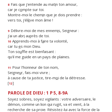
Fais que j’entende au mat
i
n ton amour,
8
car je c
o
mpte sur toi.
Montre-moi le chem
i
n que je dois prendre :
vers toi, j’él
è
ve mon âme !
Délivre-moi de mes ennem
i
s, Seigneur :
9
j’ai un abr
i
auprès de toi.
Apprends-moi à f
a
ire ta volonté,
10
car tu
e
s mon Dieu.
Ton so
u
ffle est bienfaisant :
qu’il me guide en un pays de plaines.
Pour l’honneur de ton nom,
11
Seigne
u
r, fais-moi vivre ;
à cause de ta justice, tire-m
o
i de la détresse.
[
]
12
PAROLE DE DIEU : 1 P 5, 8-9A
Soyez sobres, soyez vigilants : votre adversaire, le
démon, comme un lion qui rugit, va et vient, à la
recherche de sa proie. Résistez-lui avec la force de la