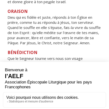
et donne gloire à ton pe
u
ple Israël.
ORAISON
Dieu qui es fidèle et juste, réponds à ton Église en
prière, comme tu as répondu à Jésus, ton serviteur.
Quand le souffle en elle s'épuise, fais-la vivre du souffle
de ton Esprit : qu'elle médite sur l'œuvre de tes mains,
pour avancer, libre et confiante, vers le matin de sa
Pâque. Par Jésus, le Christ, notre Seigneur. Amen.
BÉNÉDICTION
Que le Seigneur tourne vers nous son visage
et nous apporte la paix. Amen.
HYMNE : HEUREUSE ES-TU, VIERGE MARIE !
Heureuse es-tu, Vierge Marie !
Par toi, le salut est entré dans le monde.
Comblée de gloire, tu te réjouis devant le Seigneur,
tu cries de joie à l'ombre de ses ailes.
Sainte Mère de Dieu,
prie pour nous, pauvres pécheurs.