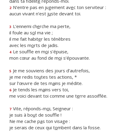
dans ta fidélit
é
réponds-moi.
N’entre pas en jugement av
e
c ton serviteur :
2
aucun vivant n’est j
u
ste devant toi.
L’ennemi ch
e
rche ma perte,
3
il foule au s
o
l ma vie ;
il me fait habit
e
r les ténèbres
avec les m
o
rts de jadis.
Le souffle en m
o
i s’épuise,
4
mon cœur au fond de m
o
i s’épouvante.
Je me souviens des jours d’autrefois,
5
je me redis to
u
tes tes actions, *
sur l’œuvre de tes m
a
ins je médite.
Je tends les m
a
ins vers toi,
6
me voici devant toi comme une t
e
rre assoiffée.
Vite, réponds-m
o
i, Seigneur :
7
je suis à bo
u
t de souffle !
Ne me cache p
a
s ton visage :
je serais de ceux qui t
o
mbent dans la fosse.