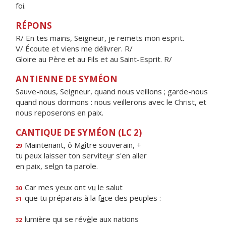
foi.
RÉPONS
R/ En tes mains, Seigneur, je remets mon esprit.
V/ Écoute et viens me délivrer. R/
Gloire au Père et au Fils et au Saint-Esprit. R/
ANTIENNE DE SYMÉON
Sauve-nous, Seigneur, quand nous veillons ; garde-nous
quand nous dormons : nous veillerons avec le Christ, et
nous reposerons en paix.
CANTIQUE DE SYMÉON (LC 2)
Maintenant, ô M
a
ître souverain, +
29
tu peux laisser ton servite
u
r s'en aller
en paix, sel
o
n ta parole.
Car mes yeux ont v
u
le salut
30
que tu préparais à la f
a
ce des peuples :
31
lumière qui se rév
è
le aux nations
32