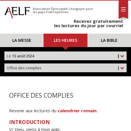
L'AELF
S'abonner
Association Épiscopale Liturgique
pour
les pays Francophones
Calendrier
Recevez gratuitement
Contact
les lectures du jour par courriel
LA MESSE
LES HEURES
LA BIBLE
Le
13 août 2024
|
Office des complies
|
OFFICE DES COMPLIES
Revenir aux lectures du
calendrier romain
.
INTRODUCTION
V/ Dieu, viens à mon aide,