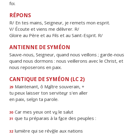
foi.
RÉPONS
R/ En tes mains, Seigneur, je remets mon esprit.
V/ Écoute et viens me délivrer. R/
Gloire au Père et au Fils et au Saint-Esprit. R/
ANTIENNE DE SYMÉON
Sauve-nous, Seigneur, quand nous veillons ; garde-nous
quand nous dormons : nous veillerons avec le Christ, et
nous reposerons en paix.
CANTIQUE DE SYMÉON (LC 2)
Maintenant, ô M
a
ître souverain, +
29
tu peux laisser ton servite
u
r s'en aller
en paix, sel
o
n ta parole.
Car mes yeux ont v
u
le salut
30
que tu préparais à la f
a
ce des peuples :
31
lumière qui se rév
è
le aux nations
32