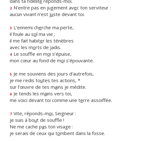
dans ta fidélit
é
réponds-moi.
N’entre pas en jugement av
e
c ton serviteur :
2
aucun vivant n’est j
u
ste devant toi.
L’ennemi ch
e
rche ma perte,
3
il foule au s
o
l ma vie ;
il me fait habit
e
r les ténèbres
avec les m
o
rts de jadis.
Le souffle en m
o
i s’épuise,
4
mon cœur au fond de m
o
i s’épouvante.
Je me souviens des jours d’autrefois,
5
je me redis to
u
tes tes actions, *
sur l’œuvre de tes m
a
ins je médite.
Je tends les m
a
ins vers toi,
6
me voici devant toi comme une t
e
rre assoiffée.
Vite, réponds-m
o
i, Seigneur :
7
je suis à bo
u
t de souffle !
Ne me cache p
a
s ton visage :
je serais de ceux qui t
o
mbent dans la fosse.