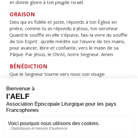
et donne gloire à ton pe
u
ple Israël.
ORAISON
Dieu qui es fidèle et juste, réponds à ton Église en
prière, comme tu as répondu à Jésus, ton serviteur.
Quand le souffle en elle s'épuise, fais-la vivre du souffle
de ton Esprit : qu'elle médite sur l'œuvre de tes mains,
pour avancer, libre et confiante, vers le matin de sa
Pâque. Par Jésus, le Christ, notre Seigneur. Amen.
BÉNÉDICTION
Que le Seigneur tourne vers nous son visage
et nous apporte la paix. Amen.
HYMNE : HEUREUSE ES-TU, VIERGE MARIE !
Heureuse es-tu, Vierge Marie !
Par toi, le salut est entré dans le monde.
Comblée de gloire, tu te réjouis devant le Seigneur,
tu cries de joie à l'ombre de ses ailes.
Sainte Mère de Dieu,
prie pour nous, pauvres pécheurs.