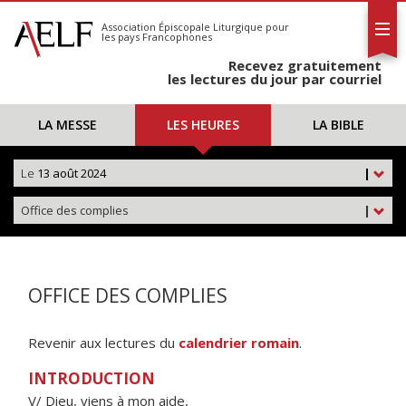
L'AELF
S'abonner
Association Épiscopale Liturgique
pour
les pays Francophones
Calendrier
Recevez gratuitement
Contact
les lectures du jour par courriel
LA MESSE
LES HEURES
LA BIBLE
Le
13 août 2024
|
Office des complies
|
OFFICE DES COMPLIES
Revenir aux lectures du
calendrier romain
.
INTRODUCTION
V/ Dieu, viens à mon aide,