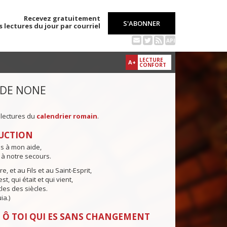
Recevez gratuitement
S'ABONNER
s lectures du jour par courriel
API
LECTURE
A+
CONFORT
 DE NONE
 lectures du
calendrier romain
.
UCTION
ns à mon aide,
 à notre secours.
e, et au Fils et au Saint-Esprit,
st, qui était et qui vient,
cles des siècles.
ia.)
 Ô TOI QUI ES SANS CHANGEMENT