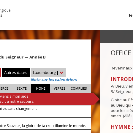
urgique
le
es
OFFICE
 du Seigneur — Année B
Revenir aux
Autres dates
Luxembourg
|
INTROD
Note sur les calendriers
V/ Dieu, vie
IERCE
SEXTE
NONE
VÊPRES
COMPLIES
R/ Seigneur,
 viens à mon aide,
Gloire au Pèr
eur, à notre secours.
au Dieu qui e
ui es sans changement
pour les siè
Amen. (Allélu
—
otre Sauveur, la gloire de ta croix illumine le monde.
HYMNE :