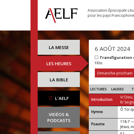
Association Épiscopale Lit
pour les pays Francophon
LA MESSE
6 AOÛT 2024
Transfiguration
Fête
LES HEURES
Dimanche prochain
LA BIBLE
LECTURES
LAUDES
T
V/ Dieu,
L'AELF
Introduction
R/ Seign
Ô Toi q
...
Hymne
VIDÉOS &
PODCASTS
118-7 
Psaume
Jésus, n
52