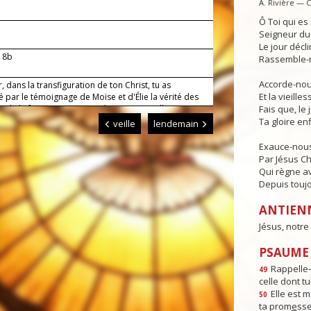
A. Rivière — 
Ô Toi qui e
Seigneur du 
Le jour déclin
 18b
Rassemble-n
Accorde-nous
, dans la transfiguration de ton Christ, tu as
Et la vieille
 par le témoignage de Moïse et d'Élie la vérité des
 de la foi, et tu as annoncé notre merveilleuse
Fais que, le 
 ; accorde-nous d'écouter la voix de ton Fils bien-
Ta gloire enf
veille
lendemain
in de pouvoir un jour partager avec lui son héritage.
règne.
Exauce-nous
Par Jésus Ch
Qui règne av
Depuis toujo
ANTIEN
Jésus, notre 
PSAUME :
Rappelle-t
49
celle dont tu
Elle est m
50
ta prom
e
sse