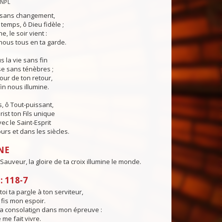
CNPL
s sans changement,
temps, ô Dieu fidèle ;
e, le soir vient :
ous tous en ta garde.
 la vie sans fin
sse sans ténèbres ;
jour de ton retour,
in nous illumine.
, ô Tout-puissant,
rist ton Fils unique
ec le Saint-Esprit
urs et dans les siècles.
NE
Sauveur, la gloire de ta croix illumine le monde.
 118-7
oi ta par
o
le à ton serviteur,
 f
s mon espoir.
a consolati
o
n dans mon épreuve :
 me fait vivre.