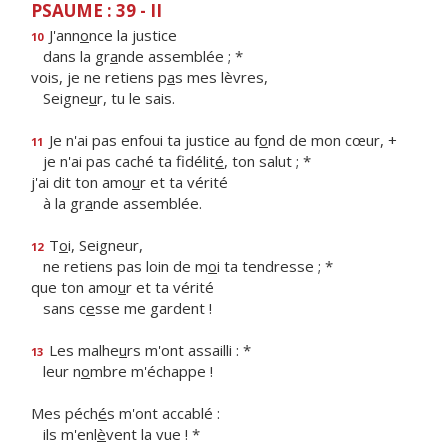
PSAUME : 39 - II
J'ann
o
nce la justice
10
dans la gr
a
nde assemblée ; *
vois, je ne retiens p
a
s mes lèvres,
Seigne
u
r, tu le sais.
Je n'ai pas enfoui ta justice au f
o
nd de mon cœur, +
11
je n'ai pas caché ta fidélit
é
, ton salut ; *
j'ai dit ton amo
u
r et ta vérité
à la gr
a
nde assemblée.
T
o
i, Seigneur,
12
ne retiens pas loin de m
o
i ta tendresse ; *
que ton amo
u
r et ta vérité
sans c
e
sse me gardent !
Les malhe
u
rs m'ont assailli : *
13
leur n
o
mbre m'échappe !
Mes péch
é
s m'ont accablé :
ils m'enl
è
vent la vue ! *