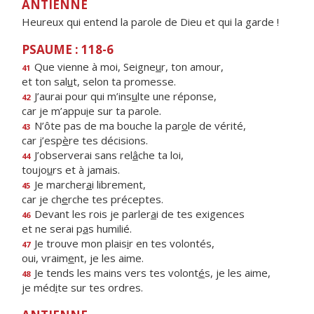
ANTIENNE
Heureux qui entend la parole de Dieu et qui la garde !
PSAUME : 118-6
Que vienne à moi, Seigne
u
r, ton amour,
41
et ton sal
u
t, selon ta promesse.
J’aurai pour qui m’ins
u
lte une réponse,
42
car je m’appu
i
e sur ta parole.
N’ôte pas de ma bouche la par
o
le de vérité,
43
car j’esp
è
re tes décisions.
J’observerai sans rel
â
che ta loi,
44
toujo
u
rs et à jamais.
Je marcher
a
i librement,
45
car je ch
e
rche tes préceptes.
Devant les rois je parler
a
i de tes exigences
46
et ne serai p
a
s humilié.
Je trouve mon plais
i
r en tes volontés,
47
oui, vraim
e
nt, je les aime.
Je tends les mains vers tes volont
é
s, je les aime,
48
je méd
i
te sur tes ordres.