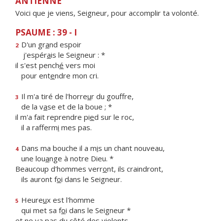
ANTIENNE
Voici que je viens, Seigneur, pour accomplir ta volonté.
PSAUME : 39 - I
D'un gr
a
nd espoir
2
j'espér
a
is le Seigneur : *
il s'est pench
é
vers moi
pour ent
e
ndre mon cri.
Il m'a tiré de l'horre
u
r du gouffre,
3
de la v
a
se et de la boue ; *
il m'a fait reprendre pi
e
d sur le roc,
il a rafferm
i
mes pas.
Dans ma bouche il a m
i
s un chant nouveau,
4
une lou
a
nge à notre Dieu. *
Beaucoup d'hommes verr
o
nt, ils craindront,
ils auront f
o
i dans le Seigneur.
Heure
u
x est l'homme
5
qui met sa f
o
i dans le Seigneur *
et ne va pas du côt
é
des violents,