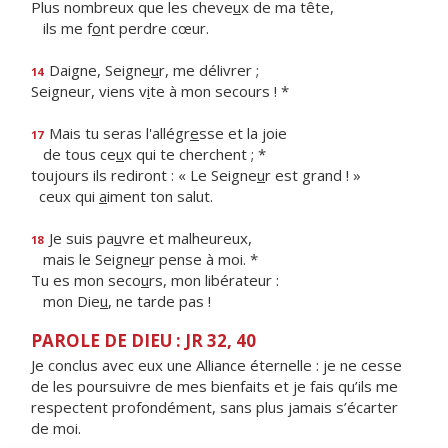
Plus nombreux que les cheve
u
x de ma tête,
ils me f
o
nt perdre cœur.
Daigne, Seigne
u
r, me délivrer ;
14
Seigneur, viens v
i
te à mon secours ! *
Mais tu seras l'allégr
e
sse et la joie
17
de tous ce
u
x qui te cherchent ; *
toujours ils rediront : « Le Seigne
u
r est grand ! »
ceux qui
a
iment ton salut.
Je suis pa
u
vre et malheureux,
18
mais le Seigne
u
r pense à moi. *
Tu es mon seco
u
rs, mon libérateur :
mon Die
u
, ne tarde pas !
PAROLE DE DIEU : JR 32, 40
Je conclus avec eux une Alliance éternelle : je ne cesse
de les poursuivre de mes bienfaits et je fais qu’ils me
respectent profondément, sans plus jamais s’écarter
de moi.