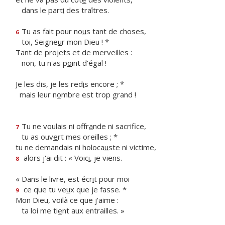
dans le part
i
des traîtres.
Tu as fait pour no
u
s tant de choses,
6
toi, Seigne
u
r mon Dieu ! *
Tant de proj
e
ts et de merveilles :
non, tu n'as p
o
int d'égal !
Je les dis, je les red
i
s encore ; *
mais leur n
o
mbre est trop grand !
Tu ne voulais ni offr
a
nde ni sacrifice,
7
tu as ouv
e
rt mes oreilles ; *
tu ne demandais ni holoca
u
ste ni victime,
alors j'ai dit : « Voic
i
, je viens.
8
« Dans le livre, est écr
i
t pour moi
ce que tu ve
u
x que je fasse. *
9
Mon Dieu, voilà ce que j'aime :
ta loi me ti
e
nt aux entrailles. »