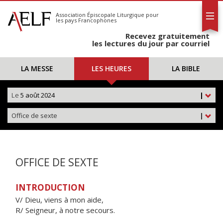
L'AELF
S'abonner
Association Épiscopale Liturgique
pour
les pays Francophones
Calendrier
Recevez gratuitement
Contact
les lectures du jour par courriel
LA MESSE
LES HEURES
LA BIBLE
Le
5 août 2024
|
Office de sexte
|
OFFICE DE SEXTE
INTRODUCTION
V/ Dieu, viens à mon aide,
R/ Seigneur, à notre secours.