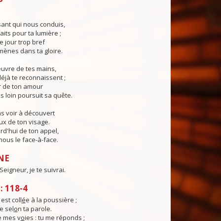
ant qui nous conduis,
aits pour ta lumière ;
e jour trop bref
ènes dans ta gloire.
œuvre de tes mains,
éjà te reconnaissent ;
r de ton amour
s loin poursuit sa quête.
s voir à découvert
eux de ton visage.
rd'hui de ton appel,
ous le face-à-face.
NE
eigneur, je te suivrai.
 118-4
st coll
é
e à la poussière ;
e sel
o
n ta parole.
e mes v
o
ies : tu me réponds ;