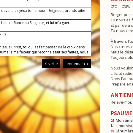
CFC — CNPL
i devant les yeux ton amour : Seigneur, prends pitié
Berger puiss
!
Tu nous as f
i fait confiance au Seigneur, et lui m’a guéri.
Et par delà c
Tu nous emm
2-13
À travers l'
Nos cœurs d
 Jésus Christ, toi qui as fait passer de la croix dans
Mais le dési
ume le malfaiteur qui reconnaissait ses fautes, nous
lions en confessant nos péchés : ouvre-nous, dès
Toujours plu
rt, les portes du paradis. Toi qui règnes pour les
veille
lendemain
des siècles. Amen.
Nous voulon
L'éclat radi
Dans l'aujou
Prépare en n
ANTIEN
Relève-moi, S
PSAUME :
Mon âme e
25
fais-moi vivr
J’énumèr
26