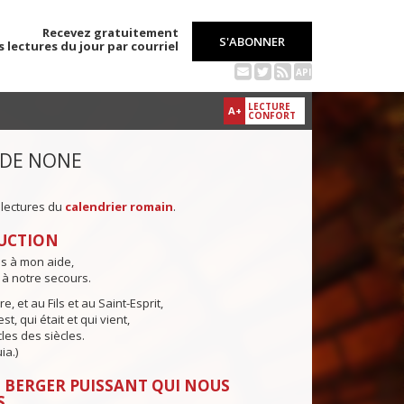
Recevez gratuitement
S'ABONNER
s lectures du jour par courriel
API
LECTURE
A+
CONFORT
 DE NONE
 lectures du
calendrier romain
.
UCTION
ns à mon aide,
 à notre secours.
e, et au Fils et au Saint-Esprit,
st, qui était et qui vient,
cles des siècles.
ia.)
 BERGER PUISSANT QUI NOUS
S