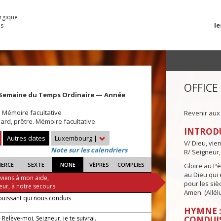
urgique
le
es
OFFICE
 Semaine du Temps Ordinaire — Année
 Mémoire facultative
Revenir aux
mard, prêtre. Mémoire facultative
INTROD
Autres dates
Luxembourg
|
V/ Dieu, vie
Note sur les calendriers
R/ Seigneur,
IERCE
SEXTE
NONE
VÊPRES
COMPLIES
Gloire au Pèr
au Dieu qui e
 viens à mon aide,
pour les siè
eur, à notre secours.
Amen. (Allélu
puissant qui nous conduis
HYMNE :
Relève-moi, Seigneur, je te suivrai.
CONDUI