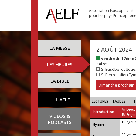
Association Épiscopale Lit
pour les pays Francophon
LA MESSE
2 AOÛT 2024
vendredi, 17ème
Paire
LES HEURES
S. Eusèbe, évêque.
S. Pierre-Julien Ey
LA BIBLE
Dimanche prochain
L'AELF
LECTURES
LAUDES
T
V/ Dieu,
Introduction
R/ Seign
VIDÉOS &
PODCASTS
Berger 
...
Hymne
118-4 — 