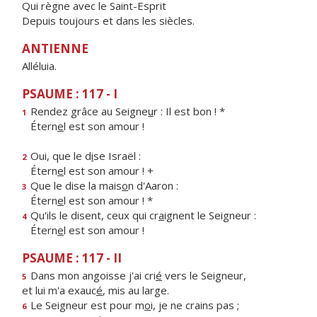
Qui règne avec le Saint-Esprit
Depuis toujours et dans les siècles.
ANTIENNE
Alléluia.
PSAUME : 117 - I
Rendez grâce au Seigne
u
r : Il est bon ! *
1
Étern
e
l est son amour !
Oui, que le d
i
se Israël :
2
Étern
e
l est son amour ! +
Que le dise la mais
o
n d'Aaron :
3
Étern
e
l est son amour ! *
Qu'ils le disent, ceux qui cr
a
ignent le Seigneur :
4
Étern
e
l est son amour !
PSAUME : 117 - II
Dans mon angoisse j'ai cri
é
vers le Seigneur,
5
et lui m'a exauc
é
, mis au large.
Le Seigneur est pour m
o
i, je ne crains pas ;
6