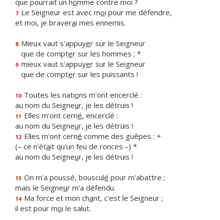
que pourrait un h
o
mme contre moi ?
Le Seigneur est avec m
o
i pour me défendre,
7
et moi, je braver
a
i mes ennemis.
Mieux vaut s'appuy
e
r sur le Seigneur
8
que de compt
e
r sur les hommes ; *
mieux vaut s'appuy
e
r sur le Seigneur
9
que de compt
e
r sur les puissants !
Toutes les nati
o
ns m'ont encerclé :
10
au nom du Seigne
u
r, je les détruis !
Elles m'ont cern
é
, encerclé :
11
au nom du Seigne
u
r, je les détruis !
Elles m'ont cern
é
comme des guêpes : +
12
(– ce n'ét
a
it qu'un feu de ronces –) *
au nom du Seigne
u
r, je les détruis !
On m'a poussé, bouscul
é
pour m'abattre ;
13
mais le Seigne
u
r m'a défendu.
Ma force et mon ch
a
nt, c'est le Seigneur ;
14
il est pour m
o
i le salut.