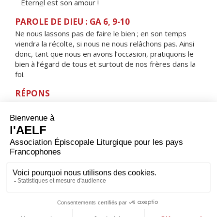
Étern
e
l est son amour !
PAROLE DE DIEU : GA 6, 9-10
Ne nous lassons pas de faire le bien ; en son temps
viendra la récolte, si nous ne nous relâchons pas. Ainsi
donc, tant que nous en avons l’occasion, pratiquons le
bien à l’égard de tous et surtout de nos frères dans la
foi.
RÉPONS
V/
J'appelle de tout cœur, réponds-moi
je garderai tes commandements
ORAISON
Tu protèges, Seigneur, ceux qui comptent sur toi ; sans
toi rien n'est fort et rien n'est saint : multiplie pour nous
les gestes de miséricorde afin que, sous ta conduite,
en faisant un bon usage des biens qui passent, nous
puissions déjà nous attacher à ceux qui demeurent.