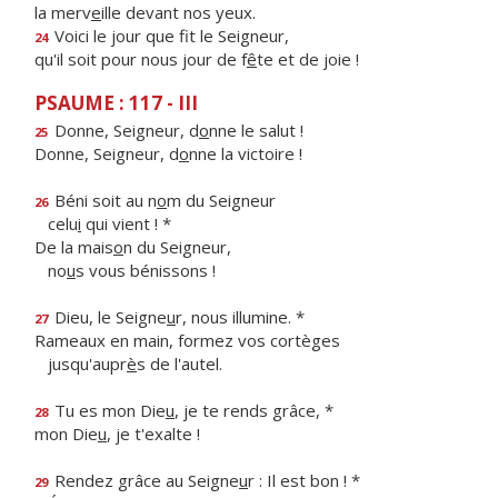
la merv
e
ille devant nos yeux.
Voici le jour que f
t le Seigneur,
24
qu'il soit pour nous jour de f
ê
te et de joie !
PSAUME : 117 - III
Donne, Seigneur, d
o
nne le salut !
25
Donne, Seigneur, d
o
nne la victoire !
Béni soit au n
o
m du Seigneur
26
celu
i
qui vient ! *
De la mais
o
n du Seigneur,
no
u
s vous bénissons !
Dieu, le Seigne
u
r, nous illumine. *
27
Rameaux en main, formez vos cortèges
jusqu'aupr
è
s de l'autel.
Tu es mon Die
u
, je te rends grâce, *
28
mon Die
u
, je t'exalte !
Rendez grâce au Seigne
u
r : Il est bon ! *
29