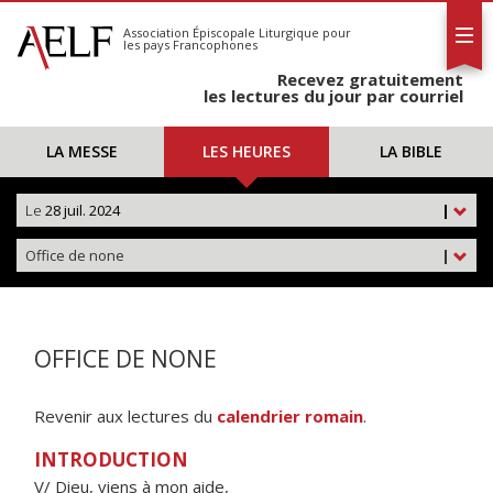
L'AELF
S'abonner
Association Épiscopale Liturgique
pour
les pays Francophones
Calendrier
Recevez gratuitement
Contact
les lectures du jour par courriel
LA MESSE
LES HEURES
LA BIBLE
Le
28 juil. 2024
|
Office de none
|
OFFICE DE NONE
Revenir aux lectures du
calendrier romain
.
INTRODUCTION
V/ Dieu, viens à mon aide,