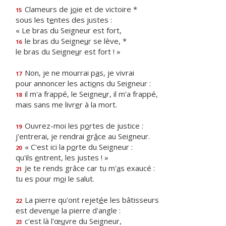
Clameurs de j
o
ie et de victoire *
15
sous les t
e
ntes des justes :
« Le bras du Seigneur est fort,
le bras du Seigne
u
r se lève, *
16
le bras du Seigne
u
r est fort ! »
Non, je ne mourrai p
a
s, je vivrai
17
pour annoncer les acti
o
ns du Seigneur :
il m'a frappé, le Seigne
u
r, il m'a frappé,
18
mais sans me livr
e
r à la mort.
Ouvrez-moi les p
o
rtes de justice :
19
j'entrerai, je rendrai gr
â
ce au Seigneur.
« C'est ici la p
o
rte du Seigneur :
20
qu'ils
e
ntrent, les justes ! »
Je te rends grâce car tu m'
a
s exaucé :
21
tu es pour m
o
i le salut.
La pierre qu'ont rejet
é
e les bâtisseurs
22
est deven
u
e la pierre d'angle :
c'est là l'œ
u
vre du Seigneur,
23