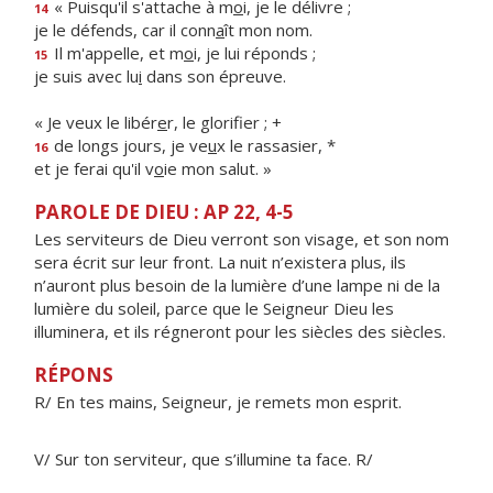
« Puisqu'il s'attache à m
o
i, je le délivre ;
14
je le défends, car il conn
a
ît mon nom.
Il m'appelle, et m
o
i, je lui réponds ;
15
je suis avec lu
i
dans son épreuve.
« Je veux le libér
e
r, le glorifier ; +
de longs jours, je ve
u
x le rassasier, *
16
et je ferai qu'il v
o
ie mon salut. »
PAROLE DE DIEU : AP 22, 4-5
Les serviteurs de Dieu verront son visage, et son nom
sera écrit sur leur front. La nuit n’existera plus, ils
n’auront plus besoin de la lumière d’une lampe ni de la
lumière du soleil, parce que le Seigneur Dieu les
illuminera, et ils régneront pour les siècles des siècles.
RÉPONS
R/ En tes mains, Seigneur, je remets mon esprit.
V/ Sur ton serviteur, que s’illumine ta face. R/