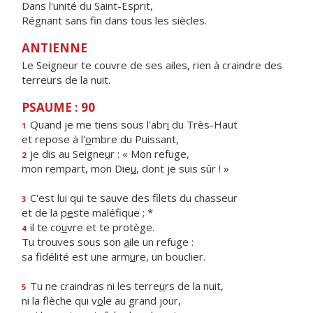
Dans l'unité du Saint-Esprit,
Régnant sans fin dans tous les siècles.
ANTIENNE
Le Seigneur te couvre de ses ailes, rien à craindre des
terreurs de la nuit.
PSAUME : 90
Quand je me tiens sous l'abr
i
du Très-Haut
1
et repose à l'
o
mbre du Puissant,
je dis au Seigne
u
r : « Mon refuge,
2
mon rempart, mon Die
u
, dont je suis sûr ! »
C'est lui qui te sauve des filets du chasseur
3
et de la p
e
ste maléfique ; *
il te co
u
vre et te protège.
4
Tu trouves sous son
a
ile un refuge :
sa fidélité est une arm
u
re, un bouclier.
Tu ne craindras ni les terre
u
rs de la nuit,
5
ni la flèche qui v
o
le au grand jour,