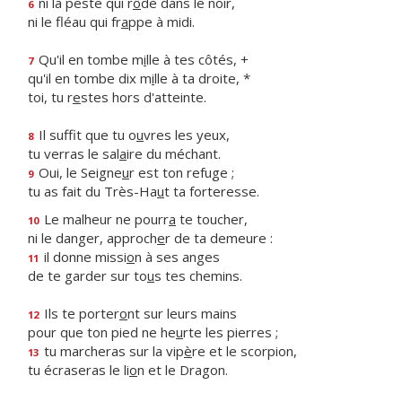
ni la peste qui r
ô
de dans le noir,
6
ni le fléau qui fr
a
ppe à midi.
Qu'il en tombe m
i
lle à tes côtés, +
7
qu'il en tombe dix m
i
lle à ta droite, *
toi, tu r
e
stes hors d'atteinte.
Il suffit que tu o
u
vres les yeux,
8
tu verras le sal
a
ire du méchant.
Oui, le Seigne
u
r est ton refuge ;
9
tu as fait du Très-Ha
u
t ta forteresse.
Le malheur ne pourr
a
te toucher,
10
ni le danger, approch
e
r de ta demeure :
il donne missi
o
n à ses anges
11
de te garder sur to
u
s tes chemins.
Ils te porter
o
nt sur leurs mains
12
pour que ton pied ne he
u
rte les pierres ;
tu marcheras sur la vip
è
re et le scorpion,
13
tu écraseras le li
o
n et le Dragon.