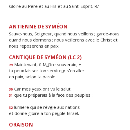
Gloire au Père et au Fils et au Saint-Esprit. R/
ANTIENNE DE SYMÉON
Sauve-nous, Seigneur, quand nous veillons ; garde-nous
quand nous dormons ; nous veillerons avec le Christ et
nous reposerons en paix.
CANTIQUE DE SYMÉON (LC 2)
Maintenant, ô M
a
ître souverain, +
29
tu peux laisser ton servite
u
r s'en aller
en paix, sel
o
n ta parole.
Car mes yeux ont v
u
le salut
30
que tu préparais à la f
a
ce des peuples :
31
lumière qui se rév
è
le aux nations
32
et donne gloire à ton pe
u
ple Israël.
ORAISON