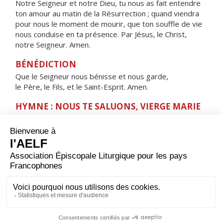
Notre Seigneur et notre Dieu, tu nous as fait entendre
ton amour au matin de la Résurrection ; quand viendra
pour nous le moment de mourir, que ton souffle de vie
nous conduise en ta présence. Par Jésus, le Christ,
notre Seigneur. Amen.
BÉNÉDICTION
Que le Seigneur nous bénisse et nous garde,
le Père, le Fils, et le Saint-Esprit. Amen.
HYMNE : NOUS TE SALUONS, VIERGE MARIE
Nous te saluons, Vierge Marie,
servante du Seigneur.
Ta foi nous a donné
l'Enfant de la promesse,
la source de la vie.
Ève nouvelle,
montre-nous le Sauveur,
Jésus Christ, notre frère,
Sainte Mère de Dieu.