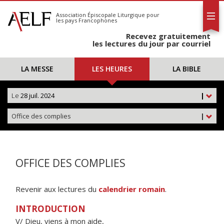
L'AELF
S'abonner
Association Épiscopale Liturgique
pour
les pays Francophones
Calendrier
Recevez gratuitement
Contact
les lectures du jour par courriel
LA MESSE
LES HEURES
LA BIBLE
Le
28 juil. 2024
|
Office des complies
|
OFFICE DES COMPLIES
Revenir aux lectures du
calendrier romain
.
INTRODUCTION
V/ Dieu, viens à mon aide,