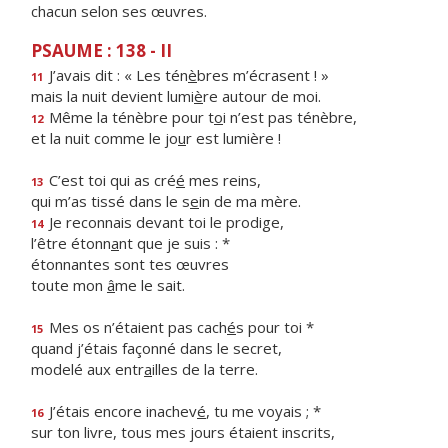
chacun selon ses œuvres.
PSAUME : 138 - II
J’avais dit : « Les tén
è
bres m’écrasent ! »
11
mais la nuit devient lumi
è
re autour de moi.
Même la ténèbre pour t
o
i n’est pas ténèbre,
12
et la nuit comme le jo
u
r est lumière !
C’est toi qui as cré
é
mes reins,
13
qui m’as tissé dans le s
e
in de ma mère.
Je reconnais devant toi le prodige,
14
l’être étonn
a
nt que je suis : *
étonnantes sont tes œuvres
toute mon
â
me le sait.
Mes os n’étaient pas cach
é
s pour toi *
15
quand j’étais façonné dans le secret,
modelé aux entr
a
illes de la terre.
J’étais encore inachev
é
, tu me voyais ; *
16
sur ton livre, tous mes jours étaient inscrits,