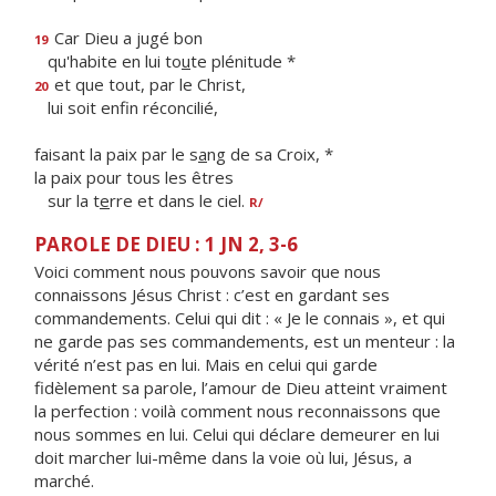
Car Dieu a jugé bon
19
qu'habite en lui to
u
te plénitude *
et que tout, par le Christ,
20
lui soit enf
n réconcilié,
faisant la paix par le s
a
ng de sa Croix, *
la paix pour tous les êtres
sur la t
e
rre et dans le ciel.
R/
PAROLE DE DIEU : 1 JN 2, 3-6
Voici comment nous pouvons savoir que nous
connaissons Jésus Christ : c’est en gardant ses
commandements. Celui qui dit : « Je le connais », et qui
ne garde pas ses commandements, est un menteur : la
vérité n’est pas en lui. Mais en celui qui garde
fidèlement sa parole, l’amour de Dieu atteint vraiment
la perfection : voilà comment nous reconnaissons que
nous sommes en lui. Celui qui déclare demeurer en lui
doit marcher lui-même dans la voie où lui, Jésus, a
marché.