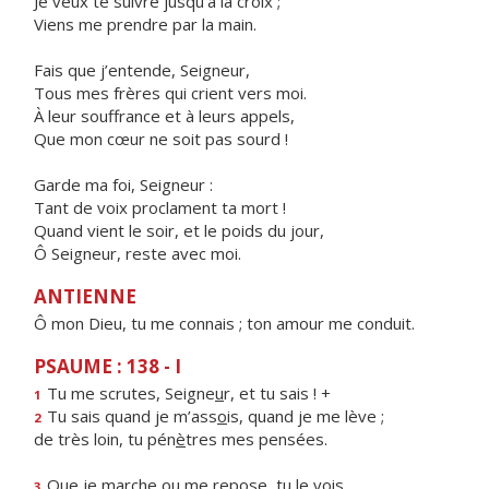
Je veux te suivre jusqu’à la croix ;
Viens me prendre par la main.
Fais que j’entende, Seigneur,
Tous mes frères qui crient vers moi.
À leur souffrance et à leurs appels,
Que mon cœur ne soit pas sourd !
Garde ma foi, Seigneur :
Tant de voix proclament ta mort !
Quand vient le soir, et le poids du jour,
Ô Seigneur, reste avec moi.
ANTIENNE
Ô mon Dieu, tu me connais ; ton amour me conduit.
PSAUME : 138 - I
Tu me scrutes, Seigne
u
r, et tu sais ! +
1
Tu sais quand je m’ass
o
is, quand je me lève ;
2
de très loin, tu pén
è
tres mes pensées.
Que je marche ou me rep
o
se, tu le vois,
3