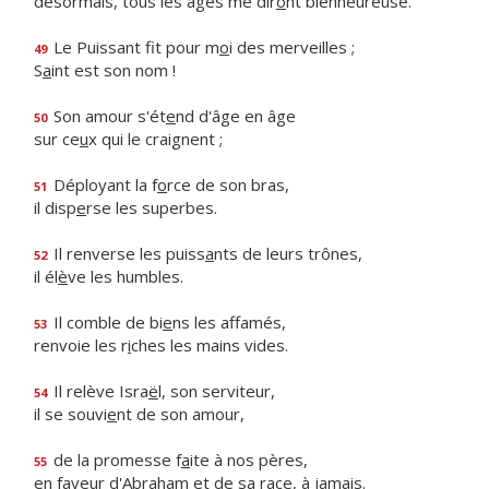
désormais, tous les âges me dir
o
nt bienheureuse.
Le Puissant fit pour m
o
i des merveilles ;
49
S
a
int est son nom !
Son amour s'ét
e
nd d'âge en âge
50
sur ce
u
x qui le craignent ;
Déployant la f
o
rce de son bras,
51
il disp
e
rse les superbes.
Il renverse les puiss
a
nts de leurs trônes,
52
il él
è
ve les humbles.
Il comble de bi
e
ns les affamés,
53
renvoie les r
i
ches les mains vides.
Il relève Isra
ë
l, son serviteur,
54
il se souvi
e
nt de son amour,
de la promesse f
a
ite à nos pères,
55
en faveur d'Abraham et de sa r
a
ce, à jamais.