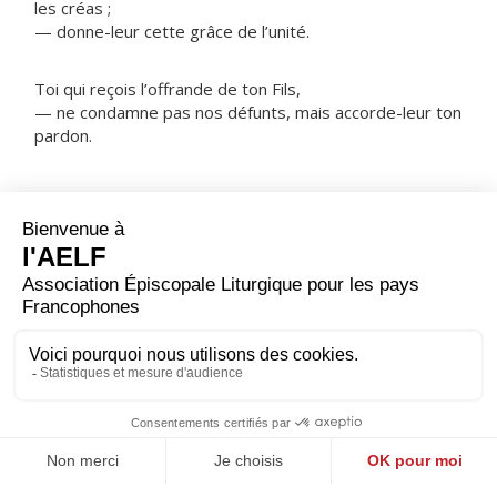
les créas ;
— donne-leur cette grâce de l’unité.
Toi qui reçois l’offrande de ton Fils,
— ne condamne pas nos défunts, mais accorde-leur ton
pardon.
NOTRE PÈRE
ORAISON
Pour le bien de tous et pour ta gloire, Seigneur, tu as
voulu que chaque membre de ton peuple te serve selon
sa grâce et les appels de l’Esprit ; accorde à chacun de
trouver sa fonction dans l’Église, en vue de constituer
avec ses frères le corps de Jésus Christ. Lui qui règne.