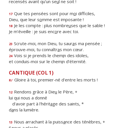
recensés avant qu’un se
u
l ne soit !
Que tes pensées sont pour m
o
i difficiles,
17
Dieu, que leur s
o
mme est imposante !
Je les compte : plus nombre
u
ses que le sable !
18
Je m’éveille : je suis enc
o
re avec toi.
Scrute-moi, mon Dieu, tu saur
a
s ma pensée ;
23
éprouve-moi, tu connaîtr
a
s mon cœur.
Vois si je prends le chem
i
n des idoles,
24
et conduis-moi sur le chem
i
n d’éternité.
CANTIQUE (COL 1)
Gloire à toi, premier-né d'entre les morts !
R/
Rendons grâce à Die
u
le Père, +
12
lui qui nous a donné
d'avoir part à l'hérit
a
ge des saints, *
d
a
ns la lumière.
Nous arrachant à la puiss
a
nce des ténèbres, +
13
il nous a placés