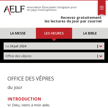
L'AELF
S'abonner
Association Épiscopale Liturgique
pour
les pays Francophones
Calendrier
Recevez gratuitement
Contact
les lectures du jour par courriel
LA MESSE
LES HEURES
LA BIBLE
Le
24 juil. 2024
|
Office des vêpres
|
OFFICE DES VÊPRES
du jour
INTRODUCTION
V/ Dieu, viens à mon aide,