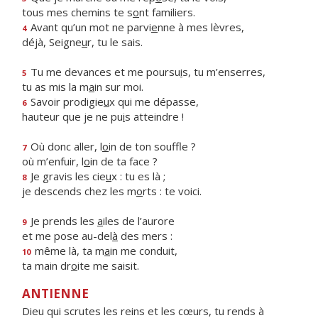
tous mes chemins te s
o
nt familiers.
Avant qu’un mot ne parvi
e
nne à mes lèvres,
4
déjà, Seigne
u
r, tu le sais.
Tu me devances et me poursu
i
s, tu m’enserres,
5
tu as mis la m
a
in sur moi.
Savoir prodigie
u
x qui me dépasse,
6
hauteur que je ne pu
i
s atteindre !
Où donc aller, l
o
in de ton souffle ?
7
où m’enfuir, l
o
in de ta face ?
Je gravis les cie
u
x : tu es là ;
8
je descends chez les m
o
rts : te voici.
Je prends les
a
iles de l’aurore
9
et me pose au-del
à
des mers :
même là, ta m
a
in me conduit,
10
ta main dr
o
ite me saisit.
ANTIENNE
Dieu qui scrutes les reins et les cœurs, tu rends à