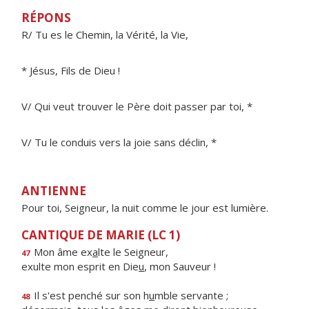
RÉPONS
R/ Tu es le Chemin, la Vérité, la Vie,
* Jésus, Fils de Dieu !
V/ Qui veut trouver le Père doit passer par toi, *
V/ Tu le conduis vers la joie sans déclin, *
ANTIENNE
Pour toi, Seigneur, la nuit comme le jour est lumière.
CANTIQUE DE MARIE (LC 1)
Mon âme ex
a
lte le Seigneur,
47
exulte mon esprit en Die
u
, mon Sauveur !
Il s'est penché sur son h
u
mble servante ;
48