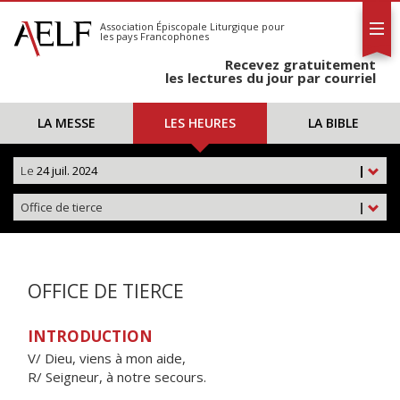
L'AELF
S'abonner
Association Épiscopale Liturgique
pour
les pays Francophones
Calendrier
Recevez gratuitement
Contact
les lectures du jour par courriel
LA MESSE
LES HEURES
LA BIBLE
Le
24 juil. 2024
|
Office de tierce
|
OFFICE DE TIERCE
INTRODUCTION
V/ Dieu, viens à mon aide,
R/ Seigneur, à notre secours.