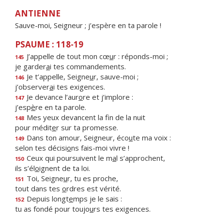
ANTIENNE
Sauve-moi, Seigneur ; j’espère en ta parole !
PSAUME : 118-19
J’appelle de tout mon cœ
u
r : réponds-moi ;
145
je garder
a
i tes commandements.
Je t’appelle, Seigne
u
r, sauve-moi ;
146
j’observer
a
i tes exigences.
Je devance l’aur
o
re et j’implore :
147
j’esp
è
re en ta parole.
Mes yeux devancent la f
n de la nuit
148
pour médit
e
r sur ta promesse.
Dans ton amour, Seigneur, éco
u
te ma voix :
149
selon tes décisi
o
ns fais-moi vivre !
Ceux qui poursuivent le m
a
l s’approchent,
150
ils s’él
o
ignent de ta loi.
Toi, Seigne
u
r, tu es proche,
151
tout dans tes
o
rdres est vérité.
Depuis longt
e
mps je le sais :
152
tu as fondé pour toujo
u
rs tes exigences.