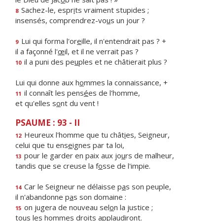
Sachez-le, espr
i
ts vraiment stupides ;
8
insensés, comprendrez-vo
u
s un jour ?
Lui qui forma l'or
e
ille, il n'entendrait pas ? +
9
il a façonné l'
œ
il, et il ne verrait pas ?
il a puni des pe
u
ples et ne châtierait plus ?
10
Lui qui donne aux h
o
mmes la connaissance, +
il connaît les pens
é
es de l'homme,
11
et qu'elles s
o
nt du vent !
PSAUME : 93 - II
Heureux l'homme que tu chât
i
es, Seigneur,
12
celui que tu ens
e
ignes par ta loi,
pour le garder en paix aux jo
u
rs de malheur,
13
tandis que se creuse la f
o
sse de l'impie.
Car le Seigneur ne délaisse p
a
s son peuple,
14
il n'abandonne p
a
s son domaine :
on jugera de nouveau sel
o
n la justice ;
15
tous les hommes dr
o
its applaudiront.