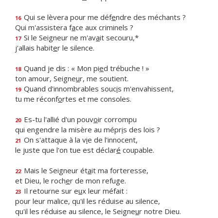
Qui se lèvera pour me déf
e
ndre des méchants ?
16
Qui m'assistera f
a
ce aux criminels ?
Si le Seigneur ne m'av
a
it secouru,*
17
j'allais habit
e
r le silence.
Quand je dis : « Mon pi
e
d trébuche ! »
18
ton amour, Seigne
u
r, me soutient.
Quand d'innombrables souc
i
s m'envahissent,
19
tu me réconf
o
rtes et me consoles.
Es-tu l'allié d'un pouv
o
ir corrompu
20
qui engendre la misère au mépr
i
s des lois ?
On s'attaque à la v
i
e de l'innocent,
21
le juste que l'on tue est déclar
é
coupable.
Mais le Seigneur ét
a
it ma forteresse,
22
et Dieu, le roch
e
r de mon refuge.
Il retourne sur e
u
x leur méfait :
23
pour leur malice, qu'il les réduise au silence,
qu'il les réduise au silence, le Seigne
u
r notre Dieu.