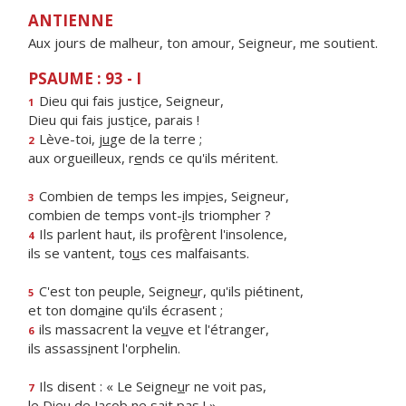
ANTIENNE
Aux jours de malheur, ton amour, Seigneur, me soutient.
PSAUME : 93 - I
Dieu qui fais just
i
ce, Seigneur,
1
Dieu qui fais just
i
ce, parais !
Lève-toi, j
u
ge de la terre ;
2
aux orgueilleux, r
e
nds ce qu'ils méritent.
Combien de temps les imp
i
es, Seigneur,
3
combien de temps vont-
i
ls triompher ?
Ils parlent haut, ils prof
è
rent l'insolence,
4
ils se vantent, to
u
s ces malfaisants.
C'est ton peuple, Seigne
u
r, qu'ils piétinent,
5
et ton dom
a
ine qu'ils écrasent ;
ils massacrent la ve
u
ve et l'étranger,
6
ils assass
i
nent l'orphelin.
Ils disent : « Le Seigne
u
r ne voit pas,
7
le Dieu de Jac
o
b ne sait pas ! »