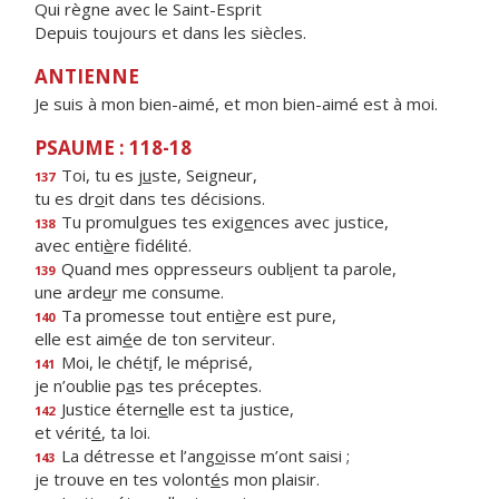
Qui règne avec le Saint-Esprit
Depuis toujours et dans les siècles.
ANTIENNE
Je suis à mon bien-aimé, et mon bien-aimé est à moi.
PSAUME : 118-18
Toi, tu es j
u
ste, Seigneur,
137
tu es dr
o
it dans tes décisions.
Tu promulgues tes exig
e
nces avec justice,
138
avec enti
è
re fidélité.
Quand mes oppresseurs oubl
i
ent ta parole,
139
une arde
u
r me consume.
Ta promesse tout enti
è
re est pure,
140
elle est aim
é
e de ton serviteur.
Moi, le chét
i
f, le méprisé,
141
je n’oublie p
a
s tes préceptes.
Justice étern
e
lle est ta justice,
142
et vérit
é
, ta loi.
La détresse et l’ang
o
isse m’ont saisi ;
143
je trouve en tes volont
é
s mon plaisir.