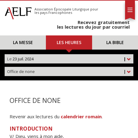
L'AELF
S'abonner
Association Épiscopale Liturgique
pour
les pays Francophones
Calendrier
Recevez gratuitement
Contact
les lectures du jour par courriel
LA MESSE
LES HEURES
LA BIBLE
Le
23 juil. 2024
|
Office de none
|
OFFICE DE NONE
Revenir aux lectures du
calendrier romain
.
INTRODUCTION
V/ Dieu, viens à mon aide,