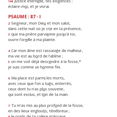
Justice étern
e
lle, tes exigences ;
144
éclaire-m
o
i, et je vivrai.
PSAUME : 87 - I
Seigneur, mon Die
u
et mon salut,
2
dans cette nuit où je cr
i
e en ta présence,
que ma prière parvi
e
nne jusqu’à toi,
3
ouvre l’or
e
ille à ma plainte.
Car mon âme est rassasi
é
e de malheur,
4
ma vie est au b
o
rd de l’abîme ;
on me voit déjà desc
e
ndre à la fosse,*
5
je suis comme un h
o
mme fini.
Ma place est parm
i
les morts,
6
avec ceux que l’on a tu
é
s, enterrés,
ceux dont tu n’as pl
u
s souvenir,
qui sont exclus, et l
o
in de ta main.
Tu m’as mis au plus prof
o
nd de la fosse,
7
en des lieux englout
i
s, ténébreux ;
le poids de ta col
è
re m’écrase,
8