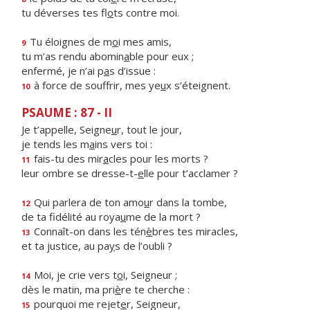
tu déverses tes fl
o
ts contre moi.
Tu éloignes de m
o
i mes amis,
9
tu m’as rendu abomin
a
ble pour eux ;
enfermé, je n’ai p
a
s d’issue :
à force de souffrir, mes ye
u
x s’éteignent.
10
PSAUME : 87 - II
Je t’appelle, Seigne
u
r, tout le jour,
je tends les m
a
ins vers toi :
fais-tu des mir
a
cles pour les morts ?
11
leur ombre se dresse-t-
e
lle pour t’acclamer ?
Qui parlera de ton amo
u
r dans la tombe,
12
de ta fidélité au roya
u
me de la mort ?
Connaît-on dans les tén
è
bres tes miracles,
13
et ta justice, au pa
y
s de l’oubli ?
Moi, je crie vers t
o
i, Seigneur ;
14
dès le matin, ma pri
è
re te cherche :
pourquoi me rejet
e
r, Seigneur,
15