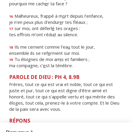
pourquoi me cach
e
r ta face ?
Malheureux, frappé à m
o
rt depuis l’enfance,
16
je n’en peux plus d’endur
e
r tes fléaux ;
sur moi, ont déferl
é
tes orages :
17
tes effrois m’ont rédu
i
t au silence.
Ils me cernent comme l’ea
u
tout le jour,
18
ensemble ils se ref
e
rment sur moi.
Tu éloignes de moi am
i
s et familiers ;
19
ma compagne, c’
e
st la ténèbre.
PAROLE DE DIEU : PH 4, 8.9B
Frères, tout ce qui est vrai et noble, tout ce qui est
juste et pur, tout ce qui est digne d’être aimé et
honoré, tout ce qui s’appelle vertu et qui mérite des
éloges, tout cela, prenez-le à votre compte. Et le Dieu
de la paix sera avec vous.
RÉPONS
V/ Je chanterai justice et bonté :