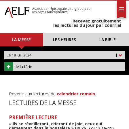
L'AELF
S'abonner
Association Épiscopale Liturgique
pour
les pays Francophones
Calendrier
Recevez gratuitement
Contact
les lectures du jour par courriel
LA MESSE
LES HEURES
LA BIBLE
Le
18 juil. 2024
|
de la férie
Revenir aux lectures du
calendrier romain
.
LECTURES DE LA MESSE
PREMIÈRE LECTURE
« Ils se réveilleront, crieront de joie, ceux qui
demeurent dans la poussière » (Is 26, 7-9.12.16-19)