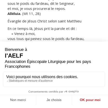
sous le poids du fardeau, dit le Seigneur,
et moi, je vous procurerai le repos.
Alléluia.
(Mt 11, 28)
Évangile de Jésus Christ selon saint Matthieu
En ce temps-là, Jésus prit la parole et dit :
« Venez à moi,
vous tous qui peinez sous le poids du fardeau,
et moi, je vous procurerai le repos.
Prenez sur vous mon joug,
devenez mes disciples,
car je suis doux et humble de cœur,
et vous trouverez le repos pour votre âme
.
Oui, mon joug est facile à porter,
et mon fardeau, léger. »
– Acclamons la Parole de Dieu.