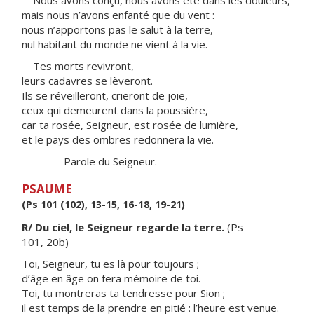
Nous avons conçu, nous avons été dans les douleurs,
mais nous n’avons enfanté que du vent :
nous n’apportons pas le salut à la terre,
nul habitant du monde ne vient à la vie.
Tes morts revivront,
leurs cadavres se lèveront.
Ils se réveilleront, crieront de joie,
ceux qui demeurent dans la poussière,
car ta rosée, Seigneur, est rosée de lumière,
et le pays des ombres redonnera la vie.
– Parole du Seigneur.
PSAUME
(Ps 101 (102), 13-15, 16-18, 19-21)
R/ Du ciel, le Seigneur regarde la terre.
(Ps
101, 20b)
Toi, Seigneur, tu es là pour toujours ;
d’âge en âge on fera mémoire de toi.
Toi, tu montreras ta tendresse pour Sion ;
il est temps de la prendre en pitié : l’heure est venue.