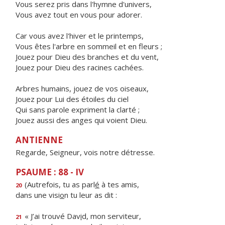
Vous serez pris dans l'hymne d'univers,
Vous avez tout en vous pour adorer.
Car vous avez l'hiver et le printemps,
Vous êtes l'arbre en sommeil et en fleurs ;
Jouez pour Dieu des branches et du vent,
Jouez pour Dieu des racines cachées.
Arbres humains, jouez de vos oiseaux,
Jouez pour Lui des étoiles du ciel
Qui sans parole expriment la clarté ;
Jouez aussi des anges qui voient Dieu.
ANTIENNE
Regarde, Seigneur, vois notre détresse.
PSAUME : 88 - IV
(Autrefois, tu as parl
é
à tes amis,
20
dans une visi
o
n tu leur as dit :
« J’ai trouvé Dav
i
d, mon serviteur,
21