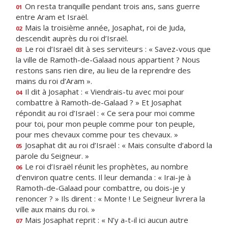
On resta tranquille pendant trois ans, sans guerre
01
entre Aram et Israël.
Mais la troisième année, Josaphat, roi de Juda,
02
descendit auprès du roi d’Israël.
Le roi d’Israël dit à ses serviteurs : « Savez-vous que
03
la ville de Ramoth-de-Galaad nous appartient ? Nous
restons sans rien dire, au lieu de la reprendre des
mains du roi d’Aram ».
Il dit à Josaphat : « Viendrais-tu avec moi pour
04
combattre à Ramoth-de-Galaad ? » Et Josaphat
répondit au roi d’Israël : « Ce sera pour moi comme
pour toi, pour mon peuple comme pour ton peuple,
pour mes chevaux comme pour tes chevaux. »
Josaphat dit au roi d’Israël : « Mais consulte d’abord la
05
parole du Seigneur. »
Le roi d’Israël réunit les prophètes, au nombre
06
d’environ quatre cents. Il leur demanda : « Irai-je à
Ramoth-de-Galaad pour combattre, ou dois-je y
renoncer ? » Ils dirent : « Monte ! Le Seigneur livrera la
ville aux mains du roi. »
Mais Josaphat reprit : « N’y a-t-il ici aucun autre
07