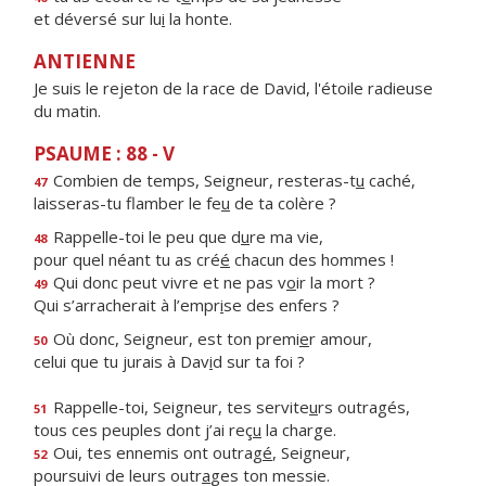
et déversé sur lu
i
la honte.
ANTIENNE
Je suis le rejeton de la race de David, l'étoile radieuse
du matin.
PSAUME : 88 - V
Combien de temps, Seigneur, resteras-t
u
caché,
47
laisseras-tu flamber le fe
u
de ta colère ?
Rappelle-toi le peu que d
u
re ma vie,
48
pour quel néant tu as cré
é
chacun des hommes !
Qui donc peut vivre et ne pas v
o
ir la mort ?
49
Qui s’arracherait à l’empr
i
se des enfers ?
Où donc, Seigneur, est ton premi
e
r amour,
50
celui que tu jurais à Dav
i
d sur ta foi ?
Rappelle-toi, Seigneur, tes servite
u
rs outragés,
51
tous ces peuples dont j’ai reç
u
la charge.
Oui, tes ennemis ont outrag
é
, Seigneur,
52
poursuivi de leurs outr
a
ges ton messie.