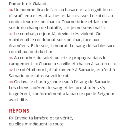
Ramoth-de-Galaad.
Un homme tira de l’arc au hasard et atteignit le roi
34
d’Israël entre les attaches et la cuirasse. Le roi dit au
conducteur de son char : « Tourne bride et fais-moi
sortir du champ de bataille, car je me sens mal ! »
Le combat, ce jour-là, devint très violent. On
35
maintenait le roi debout sur son char, face aux
Araméens. Et le soir, il mourut. Le sang de sa blessure
coulait au fond du char.
Au coucher du soleil, un cri se propagea dans le
36
campement : « Chacun à sa ville et chacun à sa terre ! »
Le roi était mort ; il fut ramené à Samarie, et c’est à
37
Samarie que fut enseveli le roi.
On lava le char à grande eau à l’étang de Samarie.
38
Les chiens lapèrent le sang et les prostituées s’y
baignèrent, conformément à la parole que le Seigneur
avait dite.
RÉPONS
R/ Envoie ta lumière et ta vérité,
qu'elles m'indiquent la route.