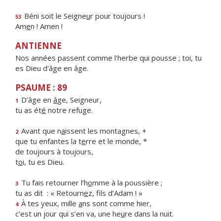
Béni soit le Seigne
u
r pour toujours !
53
Am
e
n ! Amen !
ANTIENNE
Nos années passent comme l'herbe qui pousse ; toi, tu
es Dieu d'âge en âge.
PSAUME : 89
D’âge en
â
ge, Seigneur,
1
tu as ét
é
notre refuge.
Avant que n
a
issent les montagnes, +
2
que tu enfantes la t
e
rre et le monde, *
de toujours à toujours,
t
o
i, tu es Dieu.
Tu fais retourner l’h
o
mme à la poussière ;
3
tu as dit : « Retourn
e
z, fils d’Adam ! »
À tes yeux, mille
a
ns sont comme hier,
4
c’est un jour qui s’en va, une he
u
re dans la nuit.