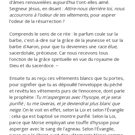
d'âmes renouvelées aujourd'hui t'ont-elles aimé.
Seigneur Jésus, en disant :
Attire-nous derrière toi, nous
accourrons à l'odeur de tes vêtements
, pour aspirer
l'odeur de la résurrection ?
Comprends le sens de ce rite : le parfum coule sur la
barbe, c'est-à-dire sur la grâce de la jeunesse et sur la
barbe d'Aaron, pour que tu deviennes une
race élue
,
sacerdotale, précieuse. Car nous recevons tous
l'onction de la grâce spirituelle en vue du royaume de
Dieu et du sacerdoce. ~
Ensuite tu as reçu ces vêtements blancs que tu portes,
pour signifier que tu as dépouillé l'enveloppe du péché
et revêtu les vêtements purs de l'innocence, dont parle
le prophète :
Tu m'aspergeras avec l'hysope, et je serai
purifié ; tu me laveras, et je deviendrai plus blanc que
neige
. On le voit en effet, selon la Loi et selon l'Évangile
: celui qui est baptisé se montre purifié. Selon la Loi,
parce que Moïse employait une touffe d'hysope pour
asperger avec le sang de l'agneau. Selon l'Évangile,