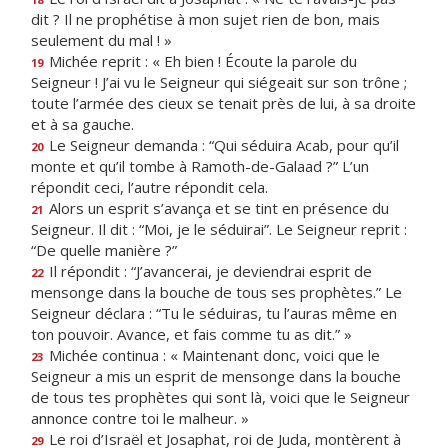
dit ? Il ne prophétise à mon sujet rien de bon, mais
seulement du mal ! »
Michée reprit : « Eh bien ! Écoute la parole du
19
Seigneur ! J’ai vu le Seigneur qui siégeait sur son trône ;
toute l’armée des cieux se tenait près de lui, à sa droite
et à sa gauche.
Le Seigneur demanda : “Qui séduira Acab, pour qu’il
20
monte et qu’il tombe à Ramoth-de-Galaad ?” L’un
répondit ceci, l’autre répondit cela.
Alors un esprit s’avança et se tint en présence du
21
Seigneur. Il dit : “Moi, je le séduirai”. Le Seigneur reprit :
“De quelle manière ?”
Il répondit : “J’avancerai, je deviendrai esprit de
22
mensonge dans la bouche de tous ses prophètes.” Le
Seigneur déclara : “Tu le séduiras, tu l’auras même en
ton pouvoir. Avance, et fais comme tu as dit.” »
Michée continua : « Maintenant donc, voici que le
23
Seigneur a mis un esprit de mensonge dans la bouche
de tous tes prophètes qui sont là, voici que le Seigneur
annonce contre toi le malheur. »
Le roi d’Israël et Josaphat, roi de Juda, montèrent à
29