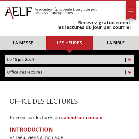
L'AELF
S'abonner
Association Épiscopale Liturgique
pour
les pays Francophones
Calendrier
Recevez gratuitement
Contact
les lectures du jour par courriel
LA MESSE
LES HEURES
LA BIBLE
Le
18 juil. 2024
|
Office des lectures
|
OFFICE DES LECTURES
Revenir aux lectures du
calendrier romain
.
INTRODUCTION
V/ Dieu, viens à mon aide,