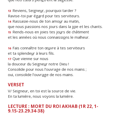
Reviens, Seigne
u
r, pourquoi tarder ?
13
Ravise-toi par ég
a
rd pour tes serviteurs.
Rassasie-nous de ton amo
u
r au matin,
14
que nous passions nos jours dans la j
o
ie et les chants.
Rends-nous en joies tes jo
u
rs de châtiment
15
et les années où nous connaissi
o
ns le malheur.
Fais connaître ton œ
u
vre à tes serviteurs
16
et ta splende
u
r à leurs fils.
Que vienne sur nous
17
la douceur du Seigne
u
r notre Dieu !
Consolide pour nous l’ouvrage de nos mains ;
oui, consolide l’ouvr
a
ge de nos mains.
VERSET
V/ Seigneur, en toi est la source de vie.
En ta lumière, nous voyons la lumière.
LECTURE : MORT DU ROI AKHAB (1R 22, 1-
9.15-23.29.34-38)