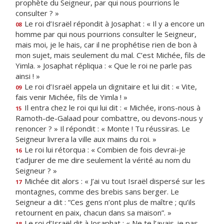
prophète du Seigneur, par qui nous pourrions le
consulter ? »
Le roi d’Israël répondit à Josaphat : « Il y a encore un
08
homme par qui nous pourrions consulter le Seigneur,
mais moi, je le hais, car il ne prophétise rien de bon à
mon sujet, mais seulement du mal. C’est Michée, fils de
Yimla. » Josaphat répliqua : « Que le roi ne parle pas
ainsi ! »
Le roi d’Israël appela un dignitaire et lui dit : « Vite,
09
fais venir Michée, fils de Yimla ! »
Il entra chez le roi qui lui dit : « Michée, irons-nous à
15
Ramoth-de-Galaad pour combattre, ou devons-nous y
renoncer ? » Il répondit : « Monte ! Tu réussiras. Le
Seigneur livrera la ville aux mains du roi. »
Le roi lui rétorqua : « Combien de fois devrai-je
16
t’adjurer de me dire seulement la vérité au nom du
Seigneur ? »
Michée dit alors : « J’ai vu tout Israël dispersé sur les
17
montagnes, comme des brebis sans berger. Le
Seigneur a dit : “Ces gens n’ont plus de maître ; qu’ils
retournent en paix, chacun dans sa maison”. »
Le roi d’Israël dit à Josaphat : « Ne te l’avais-je pas
18