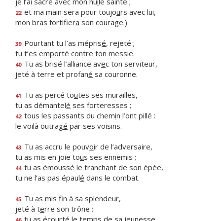
je l’ai sacré avec mon hu
i
le sainte ;
et ma main sera pour toujo
u
rs avec lui,
22
mon bras fortifier
a
son courage.)
Pourtant tu l’as mépris
é
, rejeté ;
39
tu t’es emporté c
o
ntre ton messie.
Tu as brisé l’alliance av
e
c ton serviteur,
40
jeté à terre et profan
é
sa couronne.
Tu as percé to
u
tes ses murailles,
41
tu as démantel
é
ses forteresses ;
tous les passants du chem
i
n l’ont pillé :
42
le voilà outrag
é
par ses voisins.
Tu as accru le pouv
o
ir de l’adversaire,
43
tu as mis en joie to
u
s ses ennemis ;
tu as émoussé le tranch
a
nt de son épée,
44
tu ne l’as pas épaul
é
dans le combat.
Tu as mis f
n à sa splendeur,
45
jeté à t
e
rre son trône ;
tu as écourté le t
e
mps de sa jeunesse
46