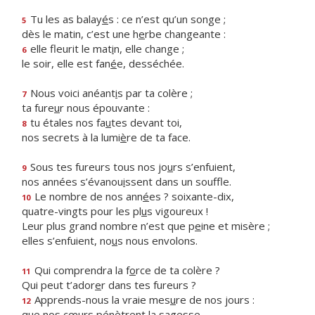
Tu les as balay
é
s : ce n’est qu’un songe ;
5
dès le matin, c’est une h
e
rbe changeante :
elle fleurit le mat
i
n, elle change ;
6
le soir, elle est fan
é
e, desséchée.
Nous voici anéant
i
s par ta colère ;
7
ta fure
u
r nous épouvante :
tu étales nos fa
u
tes devant toi,
8
nos secrets à la lumi
è
re de ta face.
Sous tes fureurs tous nos jo
u
rs s’enfuient,
9
nos années s’évanou
i
ssent dans un souffle.
Le nombre de nos ann
é
es ? soixante-dix,
10
quatre-vingts pour les pl
u
s vigoureux !
Leur plus grand nombre n’est que p
e
ine et misère ;
elles s’enfuient, no
u
s nous envolons.
Qui comprendra la f
o
rce de ta colère ?
11
Qui peut t’ador
e
r dans tes fureurs ?
Apprends-nous la vraie mes
u
re de nos jours :
12
que nos cœurs pén
è
trent la sagesse.