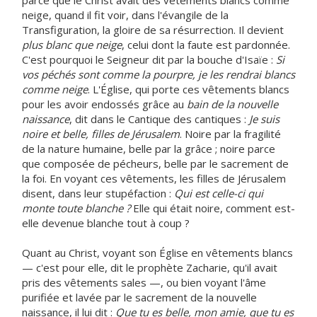
parce que le Christ avait des vêtements blancs comme
neige, quand il fit voir, dans l'évangile de la
Transfiguration, la gloire de sa résurrection. Il devient
plus blanc que neige
, celui dont la faute est pardonnée.
C'est pourquoi le Seigneur dit par la bouche d'Isaïe :
Si
vos péchés sont comme la pourpre, je les rendrai blancs
comme neige
. L'Église, qui porte ces vêtements blancs
pour les avoir endossés grâce au
bain de la nouvelle
naissance
, dit dans le Cantique des cantiques :
Je suis
noire et belle, filles de Jérusalem
. Noire par la fragilité
de la nature humaine, belle par la grâce ; noire parce
que composée de pécheurs, belle par le sacrement de
la foi. En voyant ces vêtements, les filles de Jérusalem
disent, dans leur stupéfaction :
Qui est celle-ci qui
monte toute blanche ?
Elle qui était noire, comment est-
elle devenue blanche tout à coup ?
Quant au Christ, voyant son Église en vêtements blancs
— c'est pour elle, dit le prophète Zacharie, qu'il avait
pris des vêtements sales —, ou bien voyant l'âme
purifiée et lavée par le sacrement de la nouvelle
naissance, il lui dit :
Que tu es belle, mon amie, que tu es