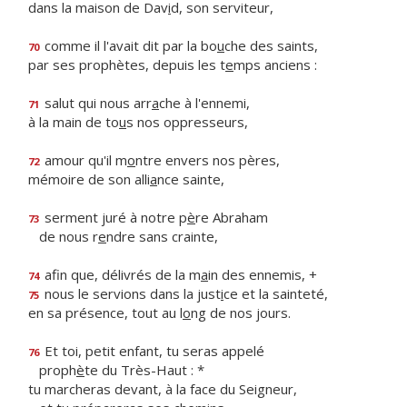
dans la maison de Dav
i
d, son serviteur,
comme il l'avait dit par la bo
u
che des saints,
70
par ses prophètes, depuis les t
e
mps anciens :
salut qui nous arr
a
che à l'ennemi,
71
à la main de to
u
s nos oppresseurs,
amour qu'il m
o
ntre envers nos pères,
72
mémoire de son alli
a
nce sainte,
serment juré à notre p
è
re Abraham
73
de nous r
e
ndre sans crainte,
afin que, délivrés de la m
a
in des ennemis, +
74
nous le servions dans la just
i
ce et la sainteté,
75
en sa présence, tout au l
o
ng de nos jours.
Et toi, petit enfant, tu seras appelé
76
proph
è
te du Très-Haut : *
tu marcheras devant, à la face du Seigneur,