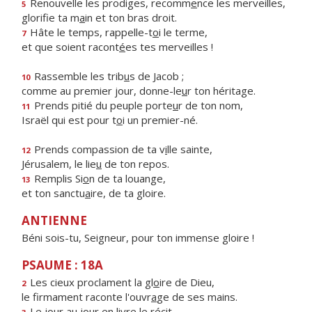
Renouvelle les prodiges, recomm
e
nce les merveilles,
5
glorifie ta m
a
in et ton bras droit.
Hâte le temps, rappelle-t
o
i le terme,
7
et que soient racont
é
es tes merveilles !
Rassemble les trib
u
s de Jacob ;
10
comme au premier jour, donne-le
u
r ton héritage.
Prends pitié du peuple porte
u
r de ton nom,
11
Israël qui est pour t
o
i un premier-né.
Prends compassion de ta v
i
lle sainte,
12
Jérusalem, le lie
u
de ton repos.
Remplis Si
o
n de ta louange,
13
et ton sanctu
a
ire, de ta gloire.
ANTIENNE
Béni sois-tu, Seigneur, pour ton immense gloire !
PSAUME : 18A
Les cieux proclament la gl
o
ire de Dieu,
2
le firmament raconte l'ouvr
a
ge de ses mains.
Le jour au jour en l
i
vre le récit