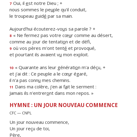
Oui, il
e
st notre Dieu ; +
7
nous sommes le pe
u
ple qu'il conduit,
le troupeau guid
é
par sa main.
Aujourd'hui écouterez-vo
u
s sa parole ? +
« Ne fermez pas votre cœ
u
r comme au désert,
8
comme au jour de tentati
o
n et de défi,
où vos pères m'ont tent
é
et provoqué,
9
et pourtant ils avaient v
u
mon exploit.
« Quarante ans leur générati
o
n m'a déçu, +
10
et j'ai dit : Ce peuple a le cœ
u
r égaré,
il n'a pas conn
u
mes chemins.
Dans ma colère, j'en ai f
a
it le serment :
11
Jamais ils n'entrer
o
nt dans mon repos. »
HYMNE : UN JOUR NOUVEAU COMMENCE
CFC — CNPL
Un jour nouveau commence,
Un jour reçu de toi,
Père,