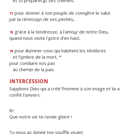
et tu préparer
a
s ses chemins
pour donner à son peuple de conn
a
ître le salut
77
par la rémissi
o
n de ses péchés,
grâce à la tendresse, à l'amo
u
r de notre Dieu,
78
quand nous visite l'
a
stre d'en haut,
pour illuminer ceux qui habitent les ténèbres
79
et l'
o
mbre de la mort, *
pour conduire nos pas
au chem
i
n de la paix.
INTERCESSION
Supplions Dieu qui a créé l’homme à son image et lui a
confié l’univers :
R/
Que notre vie te rende gloire !
Tu nous as donné ton souffle vivant,