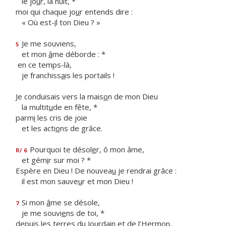
le jo
u
r, la nuit, *
moi qui chaque jo
u
r entends dire :
« Où est-
i
l ton Dieu ? »
Je me souviens,
5
et mon
â
me déborde : *
en ce temps-là,
je franchiss
a
is les portails !
Je conduisais vers la mais
o
n de mon Dieu
la multit
u
de en fête, *
parm
i
les cris de joie
et les acti
o
ns de grâce.
Pourquoi te désol
e
r, ô mon âme,
R/ 6
et gém
i
r sur moi ? *
Espère en Dieu ! De nouvea
u
je rendrai grâce :
il est mon sauve
u
r et mon Dieu !
Si mon
â
me se désole,
7
je me souvi
e
ns de toi, *
depuis les terres du Jourd
a
in et de l'Hermon,