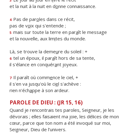
3
et la nuit à la nuit en d
o
nne connaissance.
Pas de par
o
les dans ce récit,
4
pas de v
o
ix qui s'entende ;
mais sur toute la terre en par
a
ît le message
5
et la nouvelle, aux lim
i
tes du monde.
Là, se trouve la deme
u
re du soleil : +
tel un époux, il par
a
ît hors de sa tente,
6
il s'élance en conquér
a
nt joyeux.
Il paraît où comm
e
nce le ciel, +
7
il s'en va jusqu'où le ci
e
l s'achève :
rien n'éch
a
ppe à son ardeur.
PAROLE DE DIEU : (JR 15, 16)
Quand je rencontrais tes paroles, Seigneur, je les
dévorais ; elles faisaient ma joie, les délices de mon
cœur, parce que ton nom a été invoqué sur moi,
Seigneur, Dieu de l’univers.