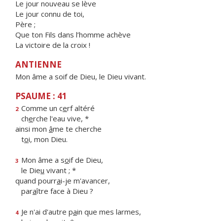
Le jour nouveau se lève
Le jour connu de toi,
Père ;
Que ton Fils dans l’homme achève
La victoire de la croix !
ANTIENNE
Mon âme a soif de Dieu, le Dieu vivant.
PSAUME : 41
Comme un c
e
rf altéré
2
ch
e
rche l'eau vive, *
ainsi mon
â
me te cherche
t
o
i, mon Dieu.
Mon âme a s
o
if de Dieu,
3
le Die
u
vivant ; *
quand pourr
a
i-je m'avancer,
par
a
ître face à Dieu ?
Je n'ai d'autre p
a
in que mes larmes,
4