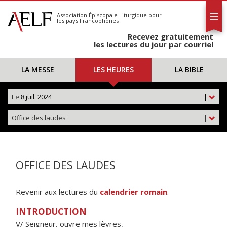
L'AELF
S'abonner
Association Épiscopale Liturgique
pour
les pays Francophones
Calendrier
Recevez gratuitement
Contact
les lectures du jour par courriel
LA MESSE
LES HEURES
LA BIBLE
Le
8 juil. 2024
|
Office des laudes
|
OFFICE DES LAUDES
Revenir aux lectures du
calendrier romain
.
INTRODUCTION
V/ Seigneur, ouvre mes lèvres,