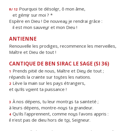
Pourquoi te désol
e
r, ô mon âme,
R/ 12
et gém
i
r sur moi ? *
Espère en Dieu ! De nouvea
u
je rendrai grâce :
il est mon sauve
u
r et mon Dieu !
ANTIENNE
Renouvelle les prodiges, recommence les merveilles,
Maître et Dieu de tout !
CANTIQUE DE BEN SIRAC LE SAGE (SI 36)
Prends pitié de nous, Maître et Die
u
de tout ;
1
répands la crainte sur to
u
tes les nations.
Lève la main sur les pa
y
s étrangers,
2
et qu'ils v
o
ient ta puissance !
À nos dépens, tu leur montr
a
s ta sainteté ;
3
à leurs dépens, montre-no
u
s ta grandeur.
Qu'ils l'apprennent, comme no
u
s l'avons appris :
4
il n'est pas de dieu hors de t
o
i, Seigneur.