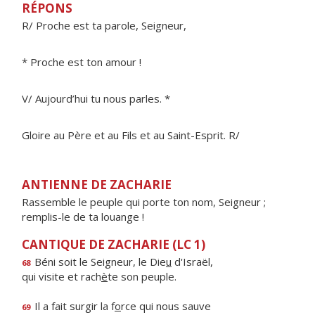
RÉPONS
R/ Proche est ta parole, Seigneur,
* Proche est ton amour !
V/ Aujourd’hui tu nous parles. *
Gloire au Père et au Fils et au Saint-Esprit. R/
ANTIENNE DE ZACHARIE
Rassemble le peuple qui porte ton nom, Seigneur ;
remplis-le de ta louange !
CANTIQUE DE ZACHARIE (LC 1)
Béni soit le Seigneur, le Die
u
d'Israël,
68
qui visite et rach
è
te son peuple.
Il a fait surgir la f
o
rce qui nous sauve
69