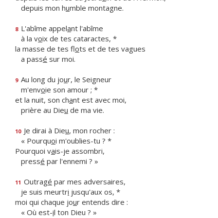
depuis mon h
u
mble montagne.
L'abîme appel
a
nt l'abîme
8
à la v
o
ix de tes cataractes, *
la masse de tes fl
o
ts et de tes vagues
a pass
é
sur moi.
Au long du jo
u
r, le Seigneur
9
m'env
o
ie son amour ; *
et la nuit, son ch
a
nt est avec moi,
prière au Die
u
de ma vie.
Je dirai à Die
u
, mon rocher :
10
« Pourqu
o
i m'oublies-tu ? *
Pourquoi v
a
is-je assombri,
press
é
par l'ennemi ? »
Outrag
é
par mes adversaires,
11
je suis meurtr
i
jusqu'aux os, *
moi qui chaque jo
u
r entends dire :
« Où est-
i
l ton Dieu ? »