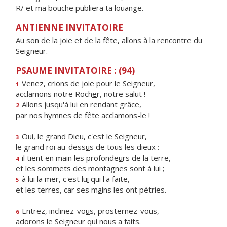
R/ et ma bouche publiera ta louange.
ANTIENNE INVITATOIRE
Au son de la joie et de la fête, allons à la rencontre du
Seigneur.
PSAUME INVITATOIRE : (94)
Venez, crions de j
o
ie pour le Seigneur,
1
acclamons notre Roch
e
r, notre salut !
Allons jusqu'à lu
i
en rendant grâce,
2
par nos hymnes de f
ê
te acclamons-le !
Oui, le grand Die
u
, c'est le Seigneur,
3
le grand roi au-dess
u
s de tous les dieux :
il tient en main les profonde
u
rs de la terre,
4
et les sommets des mont
a
gnes sont à lui ;
à lui la mer, c'est lu
i
qui l'a faite,
5
et les terres, car ses m
a
ins les ont pétries.
Entrez, inclinez-vo
u
s, prosternez-vous,
6
adorons le Seigne
u
r qui nous a faits.