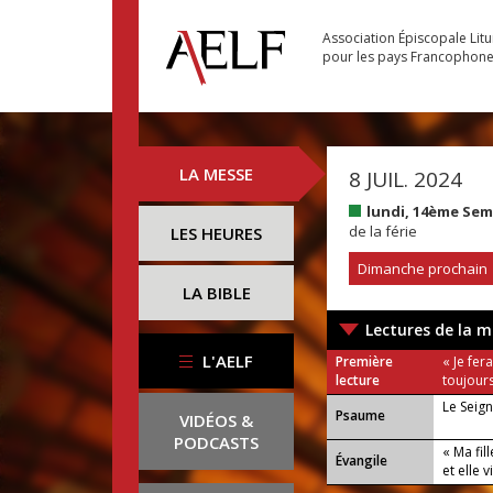
Association Épiscopale Lit
pour les pays Francophon
LA MESSE
8 JUIL. 2024
lundi, 14ème Se
de la férie
LES HEURES
Dimanche prochain
LA BIBLE
Lectures de la m
L'AELF
Première
« Je fe
lecture
toujours
Le Seign
Psaume
VIDÉOS &
PODCASTS
« Ma fil
Évangile
et elle v