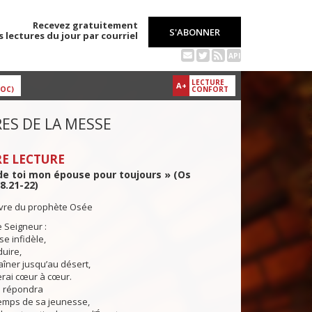
Recevez gratuitement
S'ABONNER
s lectures du jour par courriel
API
LECTURE
A+
DOC)
CONFORT
ES DE LA MESSE
E LECTURE
 de toi mon épouse pour toujours » (Os
8.21-22)
livre du prophète Osée
e Seigneur :
 infidèle,
duire,
raîner jusqu’au désert,
lerai cœur à cœur.
 répondra
mps de sa jeunesse,