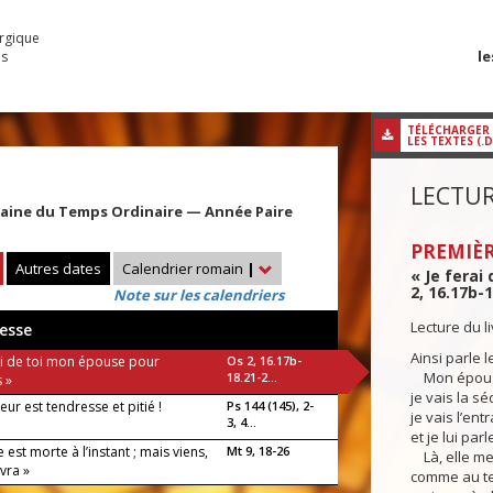
urgique
le
es
TÉLÉCHARGER
LES TEXTES (.
LECTUR
maine du Temps Ordinaire — Année Paire
PREMIÈR
Autres dates
Calendrier romain
|
« Je ferai
2, 16.17b-1
Note sur les calendriers
Lecture du 
esse
Ainsi parle l
rai de toi mon épouse pour
Os 2, 16.17b-
Mon épouse
18.21-2...
 »
je vais la sé
eur est tendresse et pitié !
Ps 144 (145), 2-
je vais l’ent
3, 4...
et je lui par
le est morte à l’instant ; mais viens,
Mt 9, 18-26
Là, elle me
ivra »
comme au te