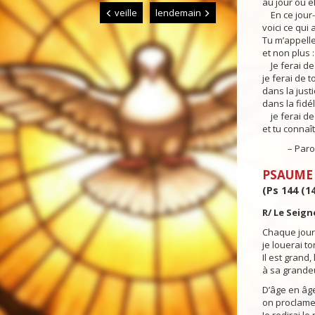
au jour où e
veille
lendemain
En ce jour-l
voici ce qui a
Tu m’appelle
et non plus :
Je ferai de
je ferai de 
dans la justic
dans la fidél
je ferai de
et tu connaî
– Parole 
PSAUME
(Ps 144 (14
R/ Le Seign
Chaque jour 
je louerai t
Il est grand
à sa grandeur
D’âge en âg
on proclamer