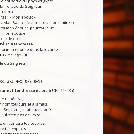
lle est sortie du pays d’Égypte.
à – oracle du Seigneur –,
rrivera :
ras : « Mon époux »
 « Mon Baal » (c’est-à-dire « mon maître »).
 toi mon épouse pour toujours,
toi mon épouse
e et le droit,
ité et la tendresse ;
 toi mon épouse dans la loyauté,
tras le Seigneur.
du Seigneur.
5), 2-3, 4-5, 6-7, 8-9)
eur est tendresse et pitié !
(Ps 144, 8a)
je te bénirai,
on nom toujours et à jamais.
, le Seigneur, hautement loué ;
, il n’est pas de limite.
e, on vantera tes œuvres,
a tes exploits.