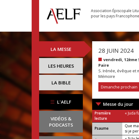
Association Épiscopale Lit
pour les pays Francophon
LA MESSE
28 JUIN 2024
vendredi, 12ème
Paire
LES HEURES
S. Irénée, évêque et 
Mémoire
LA BIBLE
Dimanche prochain
L'AELF
Messe du jour
Première
« Juda f
VIDÉOS &
lecture
PODCASTS
Que ma 
Psaume
si je pe
« Si tu 