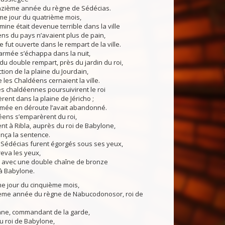
onzième année du règne de Sédécias.
 jour du quatrième mois,
ine était devenue terrible dans la ville
ens du pays n’avaient plus de pain,
ut ouverte dans le rempart de la ville.
’armée s’échappa dans la nuit,
 du double rempart, près du jardin du roi,
ction de la plaine du Jourdain,
les Chaldéens cernaient la ville.
 chaldéennes poursuivirent le roi
èrent dans la plaine de Jéricho ;
rmée en déroute l’avait abandonné.
ns s’emparèrent du roi,
ent à Ribla, auprès du roi de Babylone,
onça la sentence.
 Sédécias furent égorgés sous ses yeux,
reva les yeux,
hé avec une double chaîne de bronze
 Babylone.
 jour du cinquième mois,
ième année du règne de Nabucodonosor, roi de
ne, commandant de la garde,
u roi de Babylone,