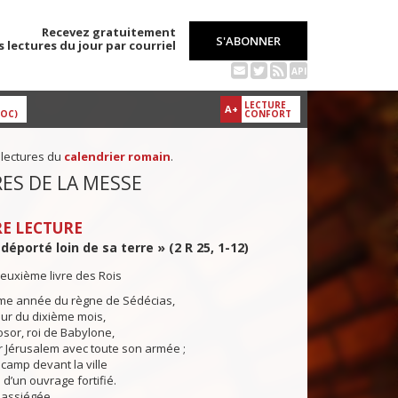
Recevez gratuitement
S'ABONNER
s lectures du jour par courriel
API
LECTURE
A+
DOC)
CONFORT
 lectures du
calendrier romain
.
ES DE LA MESSE
E LECTURE
déporté loin de sa terre » (2 R 25, 1-12)
euxième livre des Rois
e année du règne de Sédécias,
our du dixième mois,
or, roi de Babylone,
r Jérusalem avec toute son armée ;
n camp devant la ville
 d’un ouvrage fortifié.
 assiégée