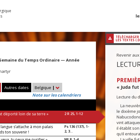
urgique
le
es
TÉLÉCHARGER
LES TEXTES (.
Revenir aux
 Semaine du Temps Ordinaire — Année
LECTUR
martyr
PREMIÈR
« Juda fut 
Autres dates
Belgique
|
Note sur les calendriers
Lecture du d
La neuvièm
le dixième j
ut déporté loin de sa terre »
2 R 25, 1-12
Nabucodonos
vint attaque
langue s’attache à mon palais
Ps 136 (137), 1-
il établit so
2, 3...
rds ton souvenir !
qu’il entoura
La ville fut
le veux, tu peux me purifier »
Mt 8, 1-4