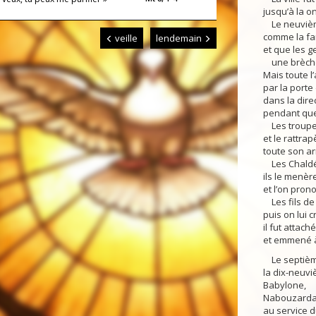
jusqu’à la 
Le neuvième
comme la fam
veille
lendemain
et que les g
une brèche f
Mais toute l
par la porte
dans la dire
pendant que 
Les troupes
et le rattrap
toute son a
Les Chaldée
ils le menèr
et l’on pron
Les fils de
puis on lui c
il fut attac
et emmené à
Le septième
la dix-neuv
Babylone,
Nabouzarda
au service d