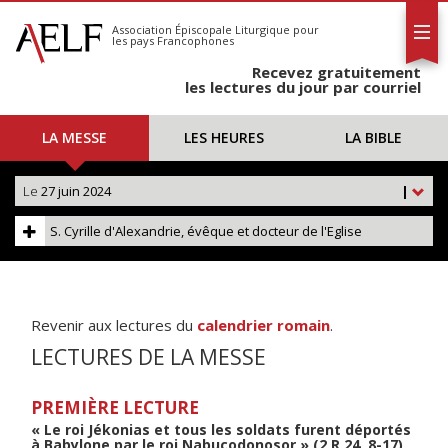
L'AELF
S'abonner
Association Épiscopale Liturgique
pour
les pays Francophones
Calendrier
Recevez gratuitement
Contact
les lectures du jour par courriel
LA MESSE
LES HEURES
LA BIBLE
Le
27 juin 2024
|
S. Cyrille d'Alexandrie, évêque et docteur de l'Eglise
Revenir aux lectures du
calendrier romain
.
LECTURES DE LA MESSE
PREMIÈRE LECTURE
« Le roi Jékonias et tous les soldats furent déportés
à Babylone par le roi Nabucodonosor » (2 R 24, 8-17)