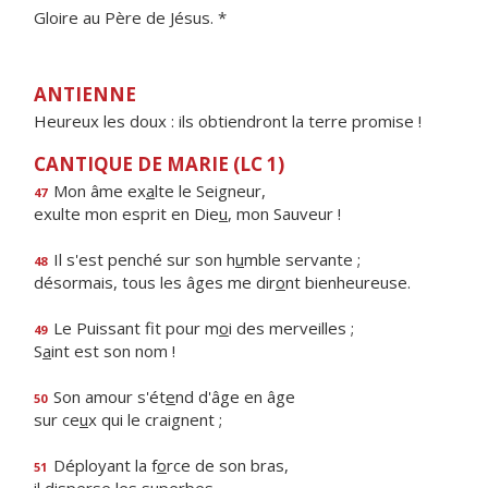
Gloire au Père de Jésus. *
ANTIENNE
Heureux les doux : ils obtiendront la terre promise !
CANTIQUE DE MARIE (LC 1)
Mon âme ex
a
lte le Seigneur,
47
exulte mon esprit en Die
u
, mon Sauveur !
Il s'est penché sur son h
u
mble servante ;
48
désormais, tous les âges me dir
o
nt bienheureuse.
Le Puissant fit pour m
o
i des merveilles ;
49
S
a
int est son nom !
Son amour s'ét
e
nd d'âge en âge
50
sur ce
u
x qui le craignent ;
Déployant la f
o
rce de son bras,
51