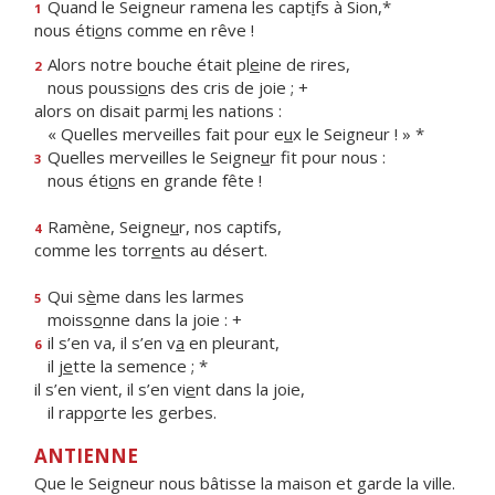
Quand le Seigneur ramena les capt
i
fs à Sion,*
1
nous éti
o
ns comme en rêve !
Alors notre bouche était pl
e
ine de rires,
2
nous poussi
o
ns des cris de joie ; +
alors on disait parm
i
les nations :
« Quelles merveilles fait pour e
u
x le Seigneur ! » *
Quelles merveilles le Seigne
u
r fit pour nous :
3
nous éti
o
ns en grande fête !
Ramène, Seigne
u
r, nos captifs,
4
comme les torr
e
nts au désert.
Qui s
è
me dans les larmes
5
moiss
o
nne dans la joie : +
il s’en va, il s’en v
a
en pleurant,
6
il j
e
tte la semence ; *
il s’en vient, il s’en vi
e
nt dans la joie,
il rapp
o
rte les gerbes.
ANTIENNE
Que le Seigneur nous bâtisse la maison et garde la ville.