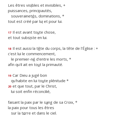
Les êtres vis
i
bles et invisibles, +
puissances, principautés,
souverainet
é
s, dominations, *
tout est créé par lu
i
et pour lui.
Il est avant to
u
te chose,
17
et tout subs
i
ste en lui.
Il est aussi la t
ê
te du corps, la tête de l'Église : +
18
c'est lui le commencement,
le premier-n
é
d'entre les morts, *
afin qu'il ait en to
u
t la primauté.
Car Dieu a jugé bon
19
qu'habite en lui to
u
te plénitude *
et que tout, par le Christ,
20
lui soit enf
n réconcilié,
faisant la paix par le s
a
ng de sa Croix, *
la paix pour tous les êtres
sur la t
e
rre et dans le ciel.