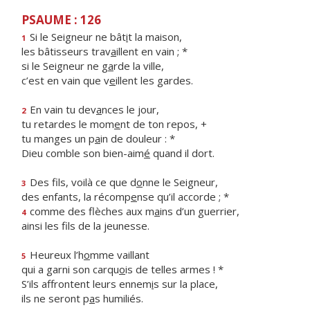
PSAUME : 126
Si le Seigneur ne bât
i
t la maison,
1
les bâtisseurs trav
a
illent en vain ; *
si le Seigneur ne g
a
rde la ville,
c’est en vain que v
e
illent les gardes.
En vain tu dev
a
nces le jour,
2
tu retardes le mom
e
nt de ton repos, +
tu manges un p
a
in de douleur : *
Dieu comble son bien-aim
é
quand il dort.
Des fils, voilà ce que d
o
nne le Seigneur,
3
des enfants, la récomp
e
nse qu’il accorde ; *
comme des flèches aux m
a
ins d’un guerrier,
4
ainsi les f
ls de la jeunesse.
Heureux l’h
o
mme vaillant
5
qui a garni son carqu
o
is de telles armes ! *
S’ils affrontent leurs ennem
i
s sur la place,
ils ne seront p
a
s humiliés.