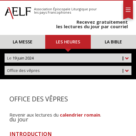
L'AELF
S'abonner
Association Épiscopale Liturgique
pour
les pays Francophones
Calendrier
Recevez gratuitement
Contact
les lectures du jour par courriel
LA MESSE
LES HEURES
LA BIBLE
Le
19 juin 2024
|
Office des vêpres
|
OFFICE DES VÊPRES
Revenir aux lectures du
calendrier romain
.
du jour
INTRODUCTION