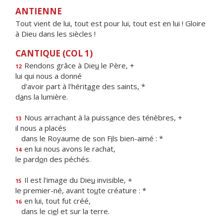
ANTIENNE
Tout vient de lui, tout est pour lui, tout est en lui ! Gloire
à Dieu dans les siècles !
CANTIQUE (COL 1)
Rendons grâce à Die
u
le Père, +
12
lui qui nous a donné
d'avoir part à l'hérit
a
ge des saints, *
d
a
ns la lumière.
Nous arrachant à la puiss
a
nce des ténèbres, +
13
il nous a placés
dans le Royaume de son F
i
ls bien-aimé : *
en lui nous avons le rachat,
14
le pard
o
n des péchés.
Il est l'image du Die
u
invisible, +
15
le premier-né, avant to
u
te créature : *
en lui, tout fut créé,
16
dans le ci
e
l et sur la terre.