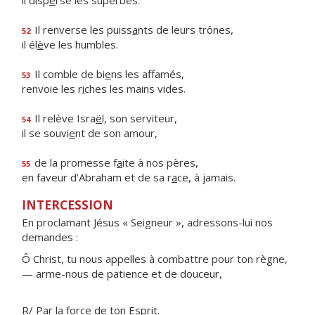
il disp
e
rse les superbes.
Il renverse les puiss
a
nts de leurs trônes,
52
il él
è
ve les humbles.
Il comble de bi
e
ns les affamés,
53
renvoie les r
i
ches les mains vides.
Il relève Isra
ë
l, son serviteur,
54
il se souvi
e
nt de son amour,
de la promesse f
a
ite à nos pères,
55
en faveur d'Abraham et de sa r
a
ce, à jamais.
INTERCESSION
En proclamant Jésus « Seigneur », adressons-lui nos
demandes :
Ô Christ, tu nous appelles à combattre pour ton règne,
— arme-nous de patience et de douceur,
R/ Par la force de ton Esprit.