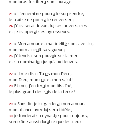
mon bras fortifier
a
son courage.
« L’ennemi ne pourr
a
le surprendre,
23
le traître ne pourr
a
le renverser ;
j’écraserai devant lu
i
ses adversaires
24
et je frapper
a
i ses agresseurs.
« Mon amour et ma fidélit
é
sont avec lui,
25
mon nom accr
o
ît sa vigueur ;
j’étendrai son pouv
o
ir sur la mer
26
et sa dominati
o
n jusqu’aux fleuves.
« Il me dira : Tu
e
s mon Père,
27
mon Dieu, mon r
o
c et mon salut !
Et moi, j’en fer
a
i mon fils aîné,
28
le plus grand des r
o
is de la terre !
« Sans fin je lui garder
a
i mon amour,
29
mon alliance avec lu
i
sera fidèle ;
je fonderai sa dynast
i
e pour toujours,
30
son trône aussi dur
a
ble que les cieux.