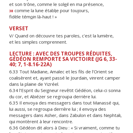
et son trône, comme le sol
e
il en ma présence,
comme la lune établ
i
e pour toujours,
38
fidèle tém
o
in là-haut ! »
VERSET
V/ Quand on découvre tes paroles, c'est la lumière,
et les simples comprennent.
LECTURE : AVEC DES TROUPES RÉDUITES,
GÉDÉON REMPORTE SA VICTOIRE (JG 6, 33-
40; 7, 1-8.16-22A)
6.33 Tout Madiane, Amalec et les fils de l’Orient se
coalisèrent et, ayant passé le Jourdain, vinrent camper
dans la plaine de Yizréel.
6.34 l’Esprit du Seigneur revêtit Gédéon, celui-ci sonna
du cor, et Abiézer se regroupa derrière lui.
6.35 Il envoya des messagers dans tout Manassé qui,
lui aussi, se regroupa derrière lui ; il envoya des
messagers dans Asher, dans Zabulon et dans Nephtali,
qui montèrent à leur rencontre.
6.36 Gédéon dit alors à Dieu : « Si vraiment, comme tu