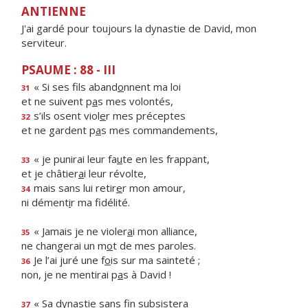
ANTIENNE
J'ai gardé pour toujours la dynastie de David, mon
serviteur.
PSAUME : 88 - III
« Si ses fils aband
o
nnent ma loi
31
et ne suivent p
a
s mes volontés,
s’ils osent viol
e
r mes préceptes
32
et ne gardent p
a
s mes commandements,
« je punirai leur fa
u
te en les frappant,
33
et je châtier
a
i leur révolte,
mais sans lui retir
e
r mon amour,
34
ni dément
i
r ma fidélité.
« Jamais je ne violer
a
i mon alliance,
35
ne changerai un m
o
t de mes paroles.
Je l’ai juré une f
o
is sur ma sainteté ;
36
non, je ne mentirai p
a
s à David !
« Sa dynastie sans f
n subsistera
37