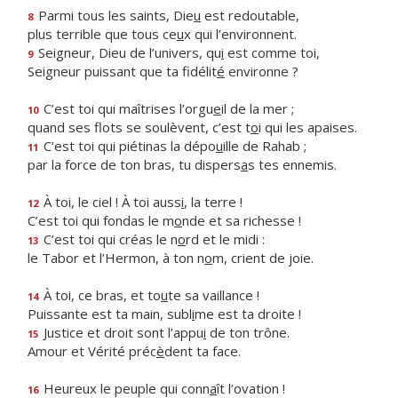
Parmi tous les saints, Die
u
est redoutable,
8
plus terrible que tous ce
u
x qui l’environnent.
Seigneur, Dieu de l’univers, qu
i
est comme toi,
9
Seigneur puissant que ta fidélit
é
environne ?
C’est toi qui maîtrises l’orgu
e
il de la mer ;
10
quand ses flots se soulèvent, c’est t
o
i qui les apaises.
C’est toi qui piétinas la dépo
u
ille de Rahab ;
11
par la force de ton bras, tu dispers
a
s tes ennemis.
À toi, le ciel ! À toi auss
i
, la terre !
12
C’est toi qui fondas le m
o
nde et sa richesse !
C’est toi qui créas le n
o
rd et le midi :
13
le Tabor et l’Hermon, à ton n
o
m, crient de joie.
À toi, ce bras, et to
u
te sa vaillance !
14
Puissante est ta main, subl
i
me est ta droite !
Justice et droit sont l’appu
i
de ton trône.
15
Amour et Vérité préc
è
dent ta face.
Heureux le peuple qui conn
a
ît l’ovation !
16