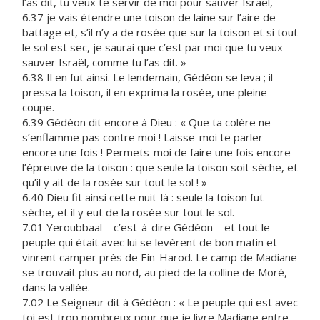
l’as dit, tu veux te servir de moi pour sauver Israël,
6.37 je vais étendre une toison de laine sur l’aire de
battage et, s’il n’y a de rosée que sur la toison et si tout
le sol est sec, je saurai que c’est par moi que tu veux
sauver Israël, comme tu l’as dit. »
6.38 Il en fut ainsi. Le lendemain, Gédéon se leva ; il
pressa la toison, il en exprima la rosée, une pleine
coupe.
6.39 Gédéon dit encore à Dieu : « Que ta colère ne
s’enflamme pas contre moi ! Laisse-moi te parler
encore une fois ! Permets-moi de faire une fois encore
l’épreuve de la toison : que seule la toison soit sèche, et
qu’il y ait de la rosée sur tout le sol ! »
6.40 Dieu fit ainsi cette nuit-là : seule la toison fut
sèche, et il y eut de la rosée sur tout le sol.
7.01 Yeroubbaal – c’est-à-dire Gédéon – et tout le
peuple qui était avec lui se levèrent de bon matin et
vinrent camper près de Ein-Harod. Le camp de Madiane
se trouvait plus au nord, au pied de la colline de Moré,
dans la vallée.
7.02 Le Seigneur dit à Gédéon : « Le peuple qui est avec
toi est trop nombreux pour que je livre Madiane entre