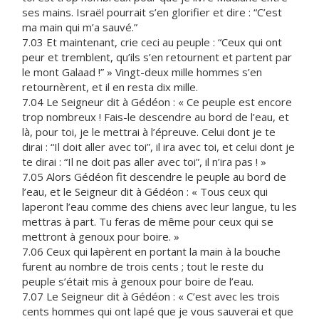
ses mains. Israël pourrait s’en glorifier et dire : “C’est
ma main qui m’a sauvé.”
7.03 Et maintenant, crie ceci au peuple : “Ceux qui ont
peur et tremblent, qu’ils s’en retournent et partent par
le mont Galaad !” » Vingt-deux mille hommes s’en
retournèrent, et il en resta dix mille.
7.04 Le Seigneur dit à Gédéon : « Ce peuple est encore
trop nombreux ! Fais-le descendre au bord de l’eau, et
là, pour toi, je le mettrai à l’épreuve. Celui dont je te
dirai : “Il doit aller avec toi”, il ira avec toi, et celui dont je
te dirai : “Il ne doit pas aller avec toi”, il n’ira pas ! »
7.05 Alors Gédéon fit descendre le peuple au bord de
l’eau, et le Seigneur dit à Gédéon : « Tous ceux qui
laperont l’eau comme des chiens avec leur langue, tu les
mettras à part. Tu feras de même pour ceux qui se
mettront à genoux pour boire. »
7.06 Ceux qui lapèrent en portant la main à la bouche
furent au nombre de trois cents ; tout le reste du
peuple s’était mis à genoux pour boire de l’eau.
7.07 Le Seigneur dit à Gédéon : « C’est avec les trois
cents hommes qui ont lapé que je vous sauverai et que