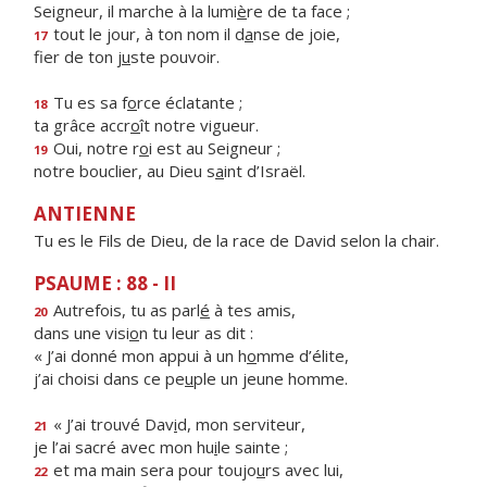
Seigneur, il marche à la lumi
è
re de ta face ;
tout le jour, à ton nom il d
a
nse de joie,
17
fier de ton j
u
ste pouvoir.
Tu es sa f
o
rce éclatante ;
18
ta grâce accr
o
ît notre vigueur.
Oui, notre r
o
i est au Seigneur ;
19
notre bouclier, au Dieu s
a
int d’Israël.
ANTIENNE
Tu es le Fils de Dieu, de la race de David selon la chair.
PSAUME : 88 - II
Autrefois, tu as parl
é
à tes amis,
20
dans une visi
o
n tu leur as dit :
« J’ai donné mon appui à un h
o
mme d’élite,
j’ai choisi dans ce pe
u
ple un jeune homme.
« J’ai trouvé Dav
i
d, mon serviteur,
21
je l’ai sacré avec mon hu
i
le sainte ;
et ma main sera pour toujo
u
rs avec lui,
22