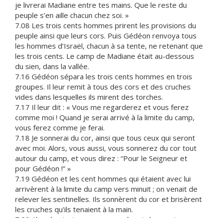
je livrerai Madiane entre tes mains. Que le reste du
peuple s’en aille chacun chez soi. »
7.08 Les trois cents hommes prirent les provisions du
peuple ainsi que leurs cors. Puis Gédéon renvoya tous
les hommes d’Israël, chacun à sa tente, ne retenant que
les trois cents. Le camp de Madiane était au-dessous
du sien, dans la vallée.
7.16 Gédéon sépara les trois cents hommes en trois
groupes. Il leur remit à tous des cors et des cruches
vides dans lesquelles ils mirent des torches.
7.17 Il leur dit : « Vous me regarderez et vous ferez
comme moi ! Quand je serai arrivé à la limite du camp,
vous ferez comme je ferai.
7.18 Je sonnerai du cor, ainsi que tous ceux qui seront
avec moi. Alors, vous aussi, vous sonnerez du cor tout
autour du camp, et vous direz : “Pour le Seigneur et
pour Gédéon !” »
7.19 Gédéon et les cent hommes qui étaient avec lui
arrivèrent à la limite du camp vers minuit ; on venait de
relever les sentinelles. Ils sonnèrent du cor et brisèrent
les cruches qu’ils tenaient à la main.