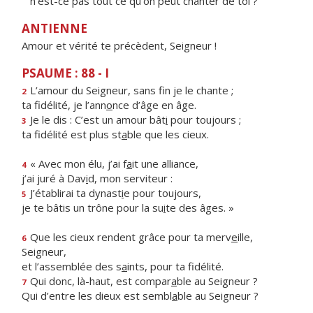
n'est-ce pas tout ce qu'on peut chanter de toi ?
ANTIENNE
Amour et vérité te précèdent, Seigneur !
PSAUME : 88 - I
L’amour du Seigneur, sans f
n je le chante ;
2
ta fidélité, je l’ann
o
nce d’âge en âge.
Je le dis : C’est un amour bât
i
pour toujours ;
3
ta fidélité est plus st
a
ble que les cieux.
« Avec mon élu, j’ai f
a
it une alliance,
4
j’ai juré à Dav
i
d, mon serviteur :
J’établirai ta dynast
i
e pour toujours,
5
je te bâtis un trône pour la su
i
te des âges. »
Que les cieux rendent grâce pour ta merv
e
ille,
6
Seigneur,
et l’assemblée des s
a
ints, pour ta fidélité.
Qui donc, là-haut, est compar
a
ble au Seigneur ?
7
Qui d’entre les dieux est sembl
a
ble au Seigneur ?