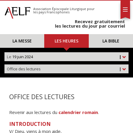
L'AELF
S'abonner
Association Épiscopale Liturgique
pour
les pays Francophones
Calendrier
Recevez gratuitement
Contact
les lectures du jour par courriel
LA MESSE
LES HEURES
LA BIBLE
Le
19 juin 2024
|
Office des lectures
|
OFFICE DES LECTURES
Revenir aux lectures du
calendrier romain
.
INTRODUCTION
V/ Dieu, viens à mon aide,