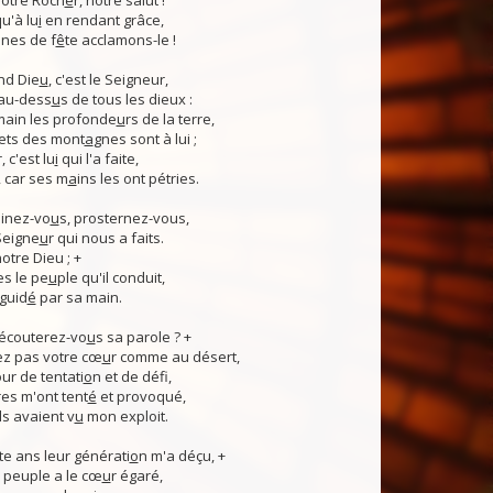
otre Roch
e
r, notre salut !
u'à lu
i
en rendant grâce,
nes de f
ê
te acclamons-le !
nd Die
u
, c'est le Seigneur,
 au-dess
u
s de tous les dieux :
 main les profonde
u
rs de la terre,
ets des mont
a
gnes sont à lui ;
, c'est lu
i
qui l'a faite,
, car ses m
a
ins les ont pétries.
linez-vo
u
s, prosternez-vous,
Seigne
u
r qui nous a faits.
notre Dieu ; +
s le pe
u
ple qu'il conduit,
guid
é
par sa main.
 écouterez-vo
u
s sa parole ? +
z pas votre cœ
u
r comme au désert,
r de tentati
o
n et de défi,
es m'ont tent
é
et provoqué,
ls avaient v
u
mon exploit.
e ans leur générati
o
n m'a déçu, +
 Ce peuple a le cœ
u
r égaré,