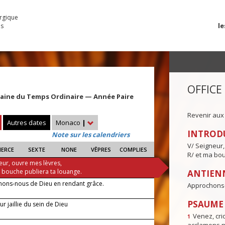
urgique
le
es
OFFICE
maine du Temps Ordinaire — Année Paire
Revenir aux
Autres dates
Monaco
|
INTROD
Note sur les calendriers
V/ Seigneur,
IERCE
SEXTE
NONE
VÊPRES
COMPLIES
R/ et ma bou
eur, ouvre mes lèvres,
a bouche publiera ta louange.
ANTIENN
ons-nous de Dieu en rendant grâce.
Approchons-
PSAUME I
r jaillie du sein de Dieu
Venez, crio
1