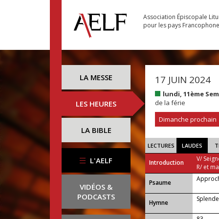
Association Épiscopale Lit
pour les pays Francophon
LA MESSE
17 JUIN 2024
lundi, 11ème Se
de la férie
LES HEURES
Dimanche prochain
LA BIBLE
LECTURES
LAUDES
T
V/ Seign
L'AELF
Introduction
R/ et m
Approch
Psaume
VIDÉOS &
PODCASTS
Splendeu
Hymne
83 —