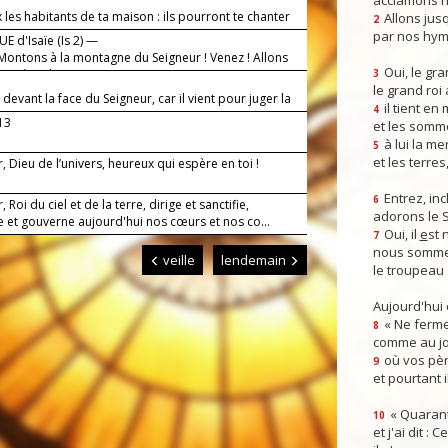
acclamons n
les habitants de ta maison : ils pourront te chanter
Allons jusq
2
!
par nos hym
E d'Isaïe (Is 2) —
 Montons à la montagne du Seigneur ! Venez ! Allons
Oui, le gra
lumière du Seigneur !
3
le grand roi
devant la face du Seigneur, car il vient pour juger la
il tient en
4
-13
et les somm
à lui la mer
5
et les terres
, Dieu de l’univers, heureux qui espère en toi !
Entrez, inc
6
 Roi du ciel et de la terre, dirige et sanctifie,
adorons le 
 et gouverne aujourd'hui nos cœurs et nos co...
Oui, il
e
st 
7
nous somme
veille
lendemain
le troupeau 
Aujourd'hui
« Ne ferme
8
comme au jou
où vos pèr
9
et pourtant i
« Quarant
10
et j'ai dit :