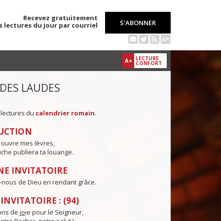
Recevez gratuitement
S'ABONNER
s lectures du jour par courriel
API
LECTURE
A+
CONFORT
 DES LAUDES
 lectures du
calendrier romain
.
UCTION
 ouvre mes lèvres,
che publiera ta louange.
E INVITATOIRE
nous de Dieu en rendant grâce.
NVITATOIRE : (94)
ns de j
o
ie pour le Seigneur,