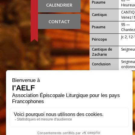
Psaume
CALENDRIER
Heureux 
encore 
CANTIQU
Cantique
Venez !
CONTACT
dans la 
95 —
Psaume
Chantez 
terre.
Jc 2, 12
Péricope
Cantique de
Seigneur
Zacharie
Seigneur,
Conclusion
ordonne