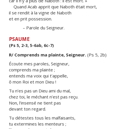
car il n’y a plus de Naboth : il est mort. »
Quand Acab apprit que Naboth était mort,
il se rendit à la vigne de Naboth
et en prit possession.
– Parole du Seigneur.
PSAUME
(Ps 5, 2-3, 5-6ab, 6c-7)
R/ Comprends ma plainte, Seigneur.
(Ps 5, 2b)
Écoute mes paroles, Seigneur,
comprends ma plainte ;
entends ma voix qui t’appelle,
ô mon Roi et mon Dieu !
Tu n’es pas un Dieu ami du mal,
chez toi, le méchant n’est pas reçu.
Non, l’insensé ne tient pas
devant ton regard.
Tu détestes tous les malfaisants,
tu extermines les menteurs ;