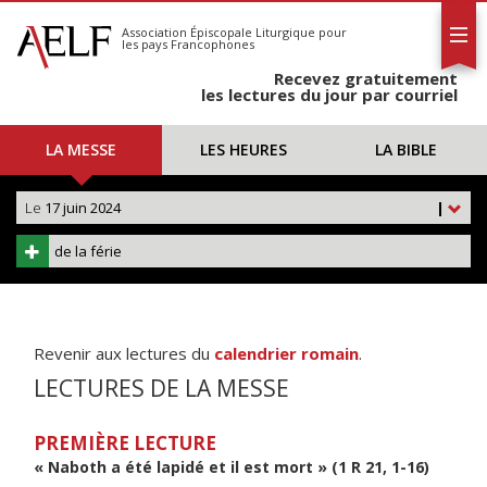
L'AELF
S'abonner
Association Épiscopale Liturgique
pour
les pays Francophones
Calendrier
Recevez gratuitement
Contact
les lectures du jour par courriel
LA MESSE
LES HEURES
LA BIBLE
Le
17 juin 2024
|
de la férie
Revenir aux lectures du
calendrier romain
.
LECTURES DE LA MESSE
PREMIÈRE LECTURE
« Naboth a été lapidé et il est mort » (1 R 21, 1-16)