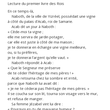
Lecture du premier livre des Rois
En ce temps-là,
Naboth, de la ville de Yizréel, possédait une vigne
à côté du palais d’Acab, roi de Samarie.
Acab dit un jour à Naboth :
« Cède-moi ta vigne ;
elle me servira de jardin potager,
car elle est juste à côté de ma maison ;
je te donnerai en échange une vigne meilleure,
ou, si tu préfères,
je te donnerai l’argent qu’elle vaut. »
Naboth répondit à Acab :
« Que le Seigneur me préserve
de te céder l’héritage de mes pères ! »
Acab retourna chez lui sombre et irrité,
parce que Naboth lui avait dit :
« Je ne te céderai pas l’héritage de mes pères. »
Il se coucha sur son lit, tourna son visage vers le mur,
et refusa de manger.
Sa femme Jézabel vint lui dire :
« Pourquoi es-tu de mauvaise humeur ?