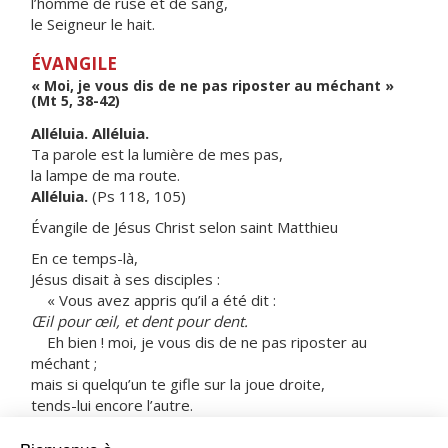
l’homme de ruse et de sang,
le Seigneur le hait.
ÉVANGILE
« Moi, je vous dis de ne pas riposter au méchant »
(Mt 5, 38-42)
Alléluia. Alléluia.
Ta parole est la lumière de mes pas,
la lampe de ma route.
Alléluia.
(Ps 118, 105)
Évangile de Jésus Christ selon saint Matthieu
En ce temps-là,
Jésus disait à ses disciples :
« Vous avez appris qu’il a été dit :
Œil pour œil, et dent pour dent.
Eh bien ! moi, je vous dis de ne pas riposter au
méchant ;
mais si quelqu’un te gifle sur la joue droite,
tends-lui encore l’autre.
Et si quelqu’un veut te poursuivre en justice
et prendre ta tunique,