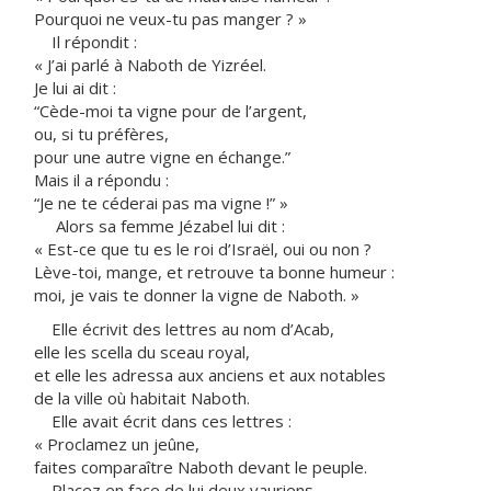
Pourquoi ne veux-tu pas manger ? »
Il répondit :
« J’ai parlé à Naboth de Yizréel.
Je lui ai dit :
“Cède-moi ta vigne pour de l’argent,
ou, si tu préfères,
pour une autre vigne en échange.”
Mais il a répondu :
“Je ne te céderai pas ma vigne !” »
Alors sa femme Jézabel lui dit :
« Est-ce que tu es le roi d’Israël, oui ou non ?
Lève-toi, mange, et retrouve ta bonne humeur :
moi, je vais te donner la vigne de Naboth. »
Elle écrivit des lettres au nom d’Acab,
elle les scella du sceau royal,
et elle les adressa aux anciens et aux notables
de la ville où habitait Naboth.
Elle avait écrit dans ces lettres :
« Proclamez un jeûne,
faites comparaître Naboth devant le peuple.
Placez en face de lui deux vauriens,