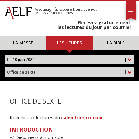
L'AELF
S'abonner
Association Épiscopale Liturgique
pour
les pays Francophones
Calendrier
Recevez gratuitement
Contact
les lectures du jour par courriel
LA MESSE
LES HEURES
LA BIBLE
Le
10 juin 2024
|
Office de sexte
|
OFFICE DE SEXTE
Revenir aux lectures du
calendrier romain
.
INTRODUCTION
V/ Dieu, viens à mon aide,