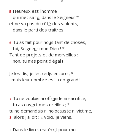
Heure
u
x est l'homme
5
qui met sa f
o
i dans le Seigneur *
et ne va pas du côt
é
des violents,
dans le part
i
des traîtres.
Tu as fait pour no
u
s tant de choses,
6
toi, Seigne
u
r mon Dieu ! *
Tant de proj
e
ts et de merveilles :
non, tu n'as p
o
int d'égal !
Je les dis, je les red
i
s encore ; *
mais leur n
o
mbre est trop grand !
Tu ne voulais ni offr
a
nde ni sacrifice,
7
tu as ouv
e
rt mes oreilles ; *
tu ne demandais ni holoca
u
ste ni victime,
alors j'ai dit : « Voic
i
, je viens.
8
« Dans le livre, est écr
i
t pour moi