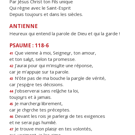
Par Jésus Christ ton Fils unique
Qui règne avec le Saint-Esprit
Depuis toujours et dans les siècles.
ANTIENNE
Heureux qui entend la parole de Dieu et qui la garde !
PSAUME : 118-6
Que vienne à moi, Seigne
u
r, ton amour,
41
et ton sal
u
t, selon ta promesse.
J’aurai pour qui m’ins
u
lte une réponse,
42
car je m’appu
i
e sur ta parole.
N’ôte pas de ma bouche la par
o
le de vérité,
43
car j’esp
è
re tes décisions.
J’observerai sans rel
â
che ta loi,
44
toujo
u
rs et à jamais.
Je marcher
a
i librement,
45
car je ch
e
rche tes préceptes.
Devant les rois je parler
a
i de tes exigences
46
et ne serai p
a
s humilié.
Je trouve mon plais
i
r en tes volontés,
47