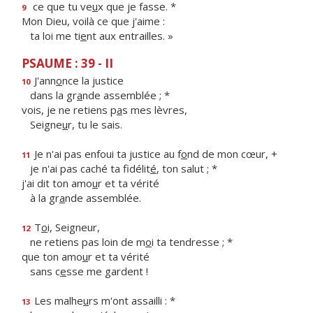
ce que tu ve
u
x que je fasse. *
9
Mon Dieu, voilà ce que j'aime :
ta loi me ti
e
nt aux entrailles. »
PSAUME : 39 - II
J'ann
o
nce la justice
10
dans la gr
a
nde assemblée ; *
vois, je ne retiens p
a
s mes lèvres,
Seigne
u
r, tu le sais.
Je n'ai pas enfoui ta justice au f
o
nd de mon cœur, +
11
je n'ai pas caché ta fidélit
é
, ton salut ; *
j'ai dit ton amo
u
r et ta vérité
à la gr
a
nde assemblée.
T
o
i, Seigneur,
12
ne retiens pas loin de m
o
i ta tendresse ; *
que ton amo
u
r et ta vérité
sans c
e
sse me gardent !
Les malhe
u
rs m'ont assailli : *
13