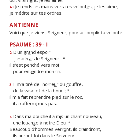
oui, vraim
e
nt, je les aime.
Je tends les mains vers tes volont
é
s, je les aime,
48
je méd
i
te sur tes ordres.
ANTIENNE
Voici que je viens, Seigneur, pour accomplir ta volonté.
PSAUME : 39 - I
D'un gr
a
nd espoir
2
j'espér
a
is le Seigneur : *
il s'est pench
é
vers moi
pour ent
e
ndre mon cri.
Il m'a tiré de l'horre
u
r du gouffre,
3
de la v
a
se et de la boue ; *
il m'a fait reprendre pi
e
d sur le roc,
il a rafferm
i
mes pas.
Dans ma bouche il a m
i
s un chant nouveau,
4
une lou
a
nge à notre Dieu. *
Beaucoup d'hommes verr
o
nt, ils craindront,
ils auront f
o
i dans le Seigneur.