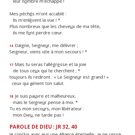
leur n
o
mbre m'échappe !
Mes péch
é
s m'ont accablé :
ils m'enl
è
vent la vue ! *
Plus nombreux que les cheve
u
x de ma tête,
ils me f
o
nt perdre cœur.
Daigne, Seigne
u
r, me délivrer ;
14
Seigneur, viens v
i
te à mon secours ! *
Mais tu seras l'allégr
e
sse et la joie
17
de tous ce
u
x qui te cherchent ; *
toujours ils rediront : « Le Seigne
u
r est grand ! »
ceux qui
a
iment ton salut.
Je suis pa
u
vre et malheureux,
18
mais le Seigne
u
r pense à moi. *
Tu es mon seco
u
rs, mon libérateur :
mon Die
u
, ne tarde pas !
PAROLE DE DIEU : JR 32, 40
Je conclus avec eux une Alliance éternelle : je ne cesse