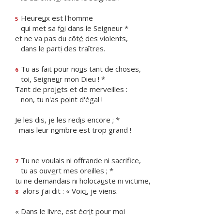
Heure
u
x est l'homme
5
qui met sa f
o
i dans le Seigneur *
et ne va pas du côt
é
des violents,
dans le part
i
des traîtres.
Tu as fait pour no
u
s tant de choses,
6
toi, Seigne
u
r mon Dieu ! *
Tant de proj
e
ts et de merveilles :
non, tu n'as p
o
int d'égal !
Je les dis, je les red
i
s encore ; *
mais leur n
o
mbre est trop grand !
Tu ne voulais ni offr
a
nde ni sacrifice,
7
tu as ouv
e
rt mes oreilles ; *
tu ne demandais ni holoca
u
ste ni victime,
alors j'ai dit : « Voic
i
, je viens.
8
« Dans le livre, est écr
i
t pour moi