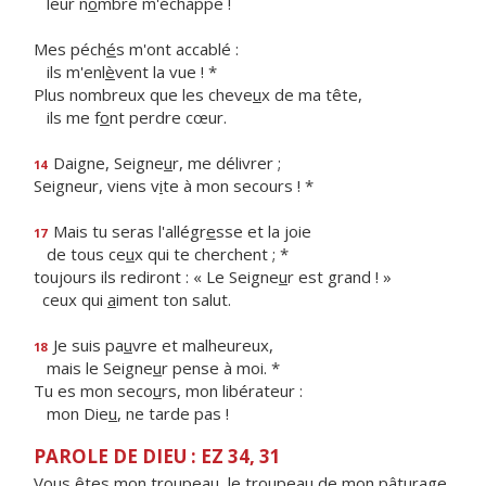
leur n
o
mbre m'échappe !
Mes péch
é
s m'ont accablé :
ils m'enl
è
vent la vue ! *
Plus nombreux que les cheve
u
x de ma tête,
ils me f
o
nt perdre cœur.
Daigne, Seigne
u
r, me délivrer ;
14
Seigneur, viens v
i
te à mon secours ! *
Mais tu seras l'allégr
e
sse et la joie
17
de tous ce
u
x qui te cherchent ; *
toujours ils rediront : « Le Seigne
u
r est grand ! »
ceux qui
a
iment ton salut.
Je suis pa
u
vre et malheureux,
18
mais le Seigne
u
r pense à moi. *
Tu es mon seco
u
rs, mon libérateur :
mon Die
u
, ne tarde pas !
PAROLE DE DIEU : EZ 34, 31
Vous êtes mon troupeau, le troupeau de mon pâturage,