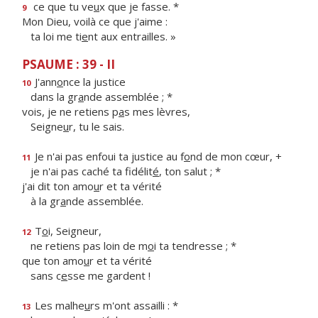
ce que tu ve
u
x que je fasse. *
9
Mon Dieu, voilà ce que j'aime :
ta loi me ti
e
nt aux entrailles. »
PSAUME : 39 - II
J'ann
o
nce la justice
10
dans la gr
a
nde assemblée ; *
vois, je ne retiens p
a
s mes lèvres,
Seigne
u
r, tu le sais.
Je n'ai pas enfoui ta justice au f
o
nd de mon cœur, +
11
je n'ai pas caché ta fidélit
é
, ton salut ; *
j'ai dit ton amo
u
r et ta vérité
à la gr
a
nde assemblée.
T
o
i, Seigneur,
12
ne retiens pas loin de m
o
i ta tendresse ; *
que ton amo
u
r et ta vérité
sans c
e
sse me gardent !
Les malhe
u
rs m'ont assailli : *
13