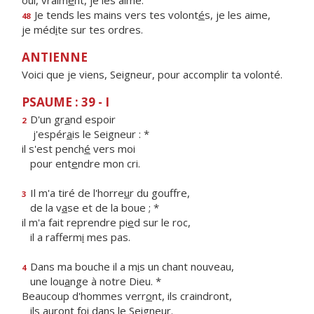
oui, vraim
e
nt, je les aime.
Je tends les mains vers tes volont
é
s, je les aime,
48
je méd
i
te sur tes ordres.
ANTIENNE
Voici que je viens, Seigneur, pour accomplir ta volonté.
PSAUME : 39 - I
D'un gr
a
nd espoir
2
j'espér
a
is le Seigneur : *
il s'est pench
é
vers moi
pour ent
e
ndre mon cri.
Il m'a tiré de l'horre
u
r du gouffre,
3
de la v
a
se et de la boue ; *
il m'a fait reprendre pi
e
d sur le roc,
il a rafferm
i
mes pas.
Dans ma bouche il a m
i
s un chant nouveau,
4
une lou
a
nge à notre Dieu. *
Beaucoup d'hommes verr
o
nt, ils craindront,
ils auront f
o
i dans le Seigneur.