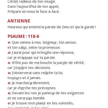
L'éclat radieux de ton visage.
Dans l'aujourd'hui de ton appel,
Prépare en nous le face-à-face.
ANTIENNE
Heureux qui entend la parole de Dieu et qui la garde !
PSAUME : 118-6
Que vienne à moi, Seigne
u
r, ton amour,
41
et ton sal
u
t, selon ta promesse.
J’aurai pour qui m’ins
u
lte une réponse,
42
car je m’appu
i
e sur ta parole.
N’ôte pas de ma bouche la par
o
le de vérité,
43
car j’esp
è
re tes décisions.
J’observerai sans rel
â
che ta loi,
44
toujo
u
rs et à jamais.
Je marcher
a
i librement,
45
car je ch
e
rche tes préceptes.
Devant les rois je parler
a
i de tes exigences
46
et ne serai p
a
s humilié.
Je trouve mon plais
i
r en tes volontés,
47