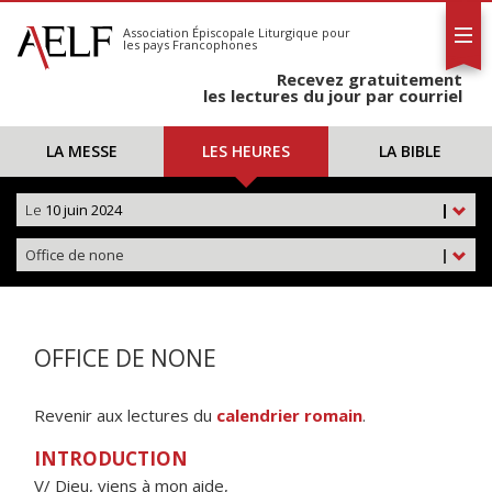
L'AELF
S'abonner
Association Épiscopale Liturgique
pour
les pays Francophones
Calendrier
Recevez gratuitement
Contact
les lectures du jour par courriel
LA MESSE
LES HEURES
LA BIBLE
Le
10 juin 2024
|
Office de none
|
OFFICE DE NONE
Revenir aux lectures du
calendrier romain
.
INTRODUCTION
V/ Dieu, viens à mon aide,