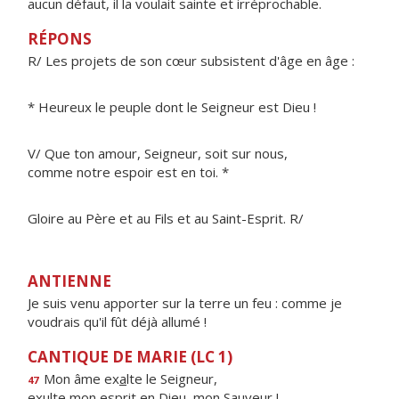
aucun défaut, il la voulait sainte et irréprochable.
RÉPONS
R/ Les projets de son cœur subsistent d'âge en âge :
* Heureux le peuple dont le Seigneur est Dieu !
V/ Que ton amour, Seigneur, soit sur nous,
comme notre espoir est en toi. *
Gloire au Père et au Fils et au Saint-Esprit. R/
ANTIENNE
Je suis venu apporter sur la terre un feu : comme je
voudrais qu'il fût déjà allumé !
CANTIQUE DE MARIE (LC 1)
Mon âme ex
a
lte le Seigneur,
47
exulte mon esprit en Die
u
, mon Sauveur !