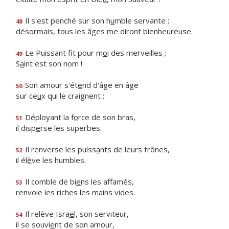
Il s'est penché sur son h
u
mble servante ;
48
désormais, tous les âges me dir
o
nt bienheureuse.
Le Puissant fit pour m
o
i des merveilles ;
49
S
a
int est son nom !
Son amour s'ét
e
nd d'âge en âge
50
sur ce
u
x qui le craignent ;
Déployant la f
o
rce de son bras,
51
il disp
e
rse les superbes.
Il renverse les puiss
a
nts de leurs trônes,
52
il él
è
ve les humbles.
Il comble de bi
e
ns les affamés,
53
renvoie les r
i
ches les mains vides.
Il relève Isra
ë
l, son serviteur,
54
il se souvi
e
nt de son amour,