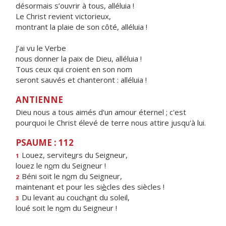
désormais s’ouvrir à tous, alléluia !
Le Christ revient victorieux,
montrant la plaie de son côté, alléluia !
J’ai vu le Verbe
nous donner la paix de Dieu, alléluia !
Tous ceux qui croient en son nom
seront sauvés et chanteront : alléluia !
ANTIENNE
Dieu nous a tous aimés d'un amour éternel ; c'est
pourquoi le Christ élevé de terre nous attire jusqu'à lui.
PSAUME : 112
Louez, servite
u
rs du Seigneur,
1
louez le n
o
m du Seigneur !
Béni soit le n
o
m du Seigneur,
2
maintenant et pour les si
è
cles des siècles !
Du levant au couch
a
nt du soleil,
3
loué soit le n
o
m du Seigneur !