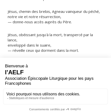
Jésus, chemin des brebis, Agneau vainqueur du péché,
notre vie et notre résurrection,
— donne-nous accès auprès du Père.
Jésus, obéissant jusqu'à la mort, transpercé par la
lance,
enveloppé dans le suaire,
— réveille ceux qui dorment dans la mort.
NOTRE PÈRE
ORAISON
Seigneur notre Père, en vénérant le Cœur de ton Fils
bien-aimé, nous disons les merveilles de ton amour
pour nous ; fais que nous recevions de cette source
divine une grâce plus abondante.