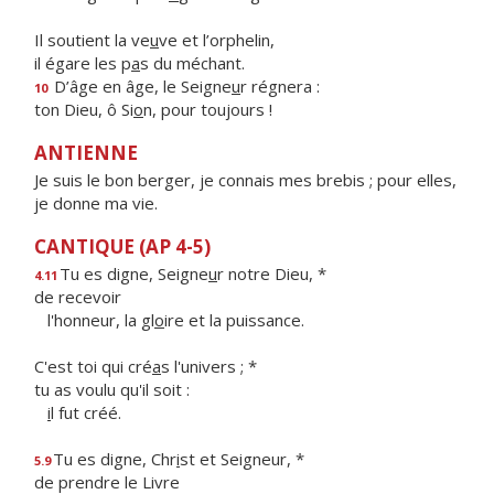
Il soutient la ve
u
ve et l’orphelin,
il égare les p
a
s du méchant.
D’âge en âge, le Seigne
u
r régnera :
10
ton Dieu, ô Si
o
n, pour toujours !
ANTIENNE
Je suis le bon berger, je connais mes brebis ; pour elles,
je donne ma vie.
CANTIQUE (AP 4-5)
Tu es digne, Seigne
u
r notre Dieu, *
4.11
de recevoir
l'honneur, la gl
o
ire et la puissance.
C'est toi qui cré
a
s l'univers ; *
tu as voulu qu'il soit :
i
l fut créé.
Tu es digne, Chr
i
st et Seigneur, *
5.9
de prendre le Livre