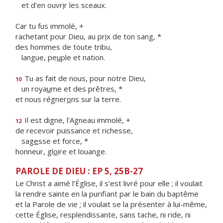
et d'en ouvr
i
r les sceaux.
Car tu fus immolé, +
rachetant pour Dieu, au pr
i
x de ton sang, *
des hommes de toute tribu,
langue, pe
u
ple et nation.
Tu as fait de nous, pour notre Dieu,
10
un roya
u
me et des prêtres, *
et nous régner
o
ns sur la terre.
Il est digne, l'Agneau immolé, +
12
de recevoir puissance et richesse,
sag
e
sse et force, *
honneur, gl
o
ire et louange.
PAROLE DE DIEU : EP 5, 25B-27
Le Christ a aimé l’Église, il s’est livré pour elle ; il voulait
la rendre sainte en la purifiant par le bain du baptême
et la Parole de vie ; il voulait se la présenter à lui-même,
cette Église, resplendissante, sans tache, ni ride, ni