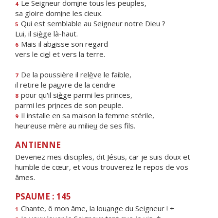
Le Seigneur dom
i
ne tous les peuples,
4
sa gloire dom
i
ne les cieux.
Qui est semblable au Seigne
u
r notre Dieu ?
5
Lui, il si
è
ge là-haut.
Mais il ab
a
isse son regard
6
vers le ci
e
l et vers la terre.
De la poussière il rel
è
ve le faible,
7
il retire le pa
u
vre de la cendre
pour qu'il si
è
ge parmi les princes,
8
parmi les pr
i
nces de son peuple.
Il installe en sa maison la f
e
mme stérile,
9
heureuse mère au milie
u
de ses fils.
ANTIENNE
Devenez mes disciples, dit Jésus, car je suis doux et
humble de cœur, et vous trouverez le repos de vos
âmes.
PSAUME : 145
Chante, ô mon âme, la lou
a
nge du Seigneur ! +
1