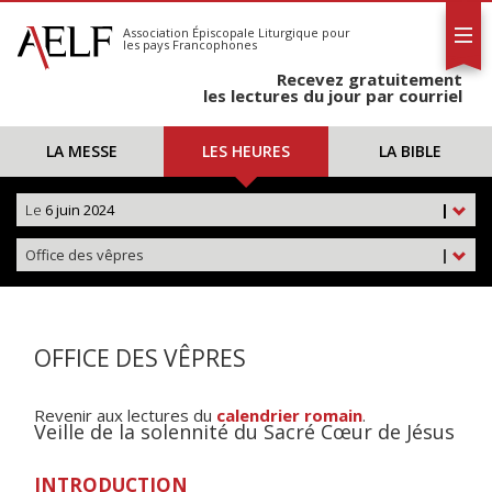
L'AELF
S'abonner
Association Épiscopale Liturgique
pour
les pays Francophones
Calendrier
Recevez gratuitement
Contact
les lectures du jour par courriel
LA MESSE
LES HEURES
LA BIBLE
Le
6 juin 2024
|
Office des vêpres
|
OFFICE DES VÊPRES
Revenir aux lectures du
calendrier romain
.
Veille de la solennité du Sacré Cœur de Jésus
INTRODUCTION