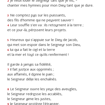
Je veux louer le Seigne
u
r tant que je vis, *
2
chanter mes hymnes pour mon Die
u
tant que je dure.
Ne comptez p
a
s sur les puissants,
3
des fils d’homme qui ne pe
u
vent sauver !
Leur souffle s’en va : ils reto
u
rnent à la terre ;
4
et ce jour-là, pér
i
ssent leurs projets.
Heureux qui s’appuie sur le Die
u
de Jacob,
5
qui met son espoir dans le Seigne
u
r son Dieu,
lui qui a fait le ci
e
l et la terre
6
et la mer et to
u
t ce qu’ils renferment !
Il garde à jam
a
is sa fidélité,
il fait just
i
ce aux opprimés ;
7
aux affamés, il d
o
nne le pain ;
le Seigneur dél
i
e les enchaînés.
Le Seigneur ouvre les ye
u
x des aveugles,
8
le Seigneur redr
e
sse les accablés,
le Seigneur
a
ime les justes,
le Seigneur prot
è
ge l’étranger.
9