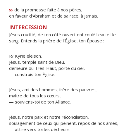
de la promesse f
a
ite à nos pères,
55
en faveur d'Abraham et de sa r
a
ce, à jamais.
INTERCESSION
Jésus crucifié, de ton côté ouvert ont coulé l'eau et le
sang. Entends la prière de l'Église, ton Épouse :
R/ Kyrie eleison.
Jésus, temple saint de Dieu,
demeure du Très-Haut, porte du ciel,
— construis ton Église.
Jésus, ami des hommes, frère des pauvres,
maître de tous les cœurs,
— souviens-toi de ton Alliance.
Jésus, notre paix et notre réconciliation,
soulagement de ceux qui peinent, repos de nos âmes,
— attire vers toi les pécheurs.